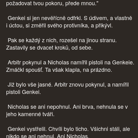
požadovat tvou pokoru, přede mnou."
Genkei si jen nevěřícně odfrkl. S údivem, a vlastně
i úctou, si změřil svého protivníka, a přikývl.
Pak se každý z nich, rozešel na jinou stranu.
Zastavily se dvacet kroků, od sebe.
Arbitr pokynul a Nicholas namířil pistoli na Genkeie.
Zmáčkl spoušť. Ta však klapla, na prázdno.
Již bylo vše jasné. Arbitr znovu pokynul, a namířil
pistoli Genkei.
Nicholas se ani nepohnul. Ani brva, nehnula se v
jeho kamenné tváři.
Genkei vystřelil. Chvíli bylo ticho. Všichni stáli, ale
nikdo se ani nehnul. Ani Nicholas.