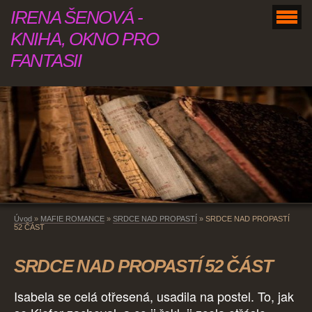
IRENA ŠENOVÁ -
KNIHA, OKNO PRO
FANTASII
Úvod
»
MAFIE ROMANCE
»
SRDCE NAD PROPASTÍ
»
SRDCE NAD PROPASTÍ
52 ČÁST
SRDCE NAD PROPASTÍ 52 ČÁST
Isabela se celá otřesená, usadila na postel. To, jak