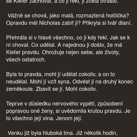
se Kiefer zachoval, a co ji řekl, ji zcela otřáslo.
Vážně se chová, jako malá, rozmazlená holčička?
Opravdu měl Nicholas zabít ji? Přikryla si tvář dlaní.
Přehrála si v hlavě všechno, co ji kdy řekl. Jak se k
ní choval. Co udělal. A najednou ji došlo, že má
Kiefer pravdu. Ohrožuje nejen sebe, ale životy,
všech ostatních.
Byla to pravda, mohl jí udělat cokoliv, a on to
neudělal. Mohl jí vzít syna. Odvést ji na druhý konec
zeměkoule. Zbavit se jí. Mohl cokoliv.
Teprve v důsledku nervového vypětí, způsobení
popravou oné ženy, si uvědomila krutou pravdu. Je
to všechno její vina. Jenom její.
Venku již byla hluboká tma. Již několik hodin,