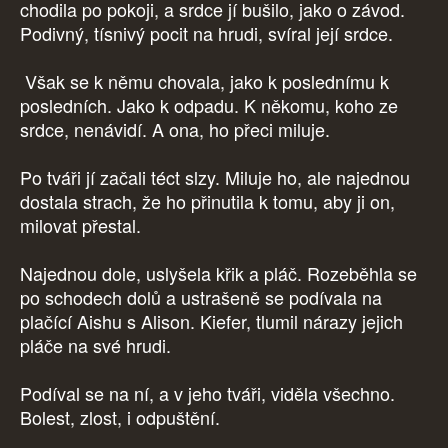
chodila po pokoji, a srdce jí bušilo, jako o závod.
Podivný, tísnivý pocit na hrudi, svíral její srdce.
Však se k němu chovala, jako k poslednímu k
posledních. Jako k odpadu. K někomu, koho ze
srdce, nenávidí. A ona, ho přeci miluje.
Po tváři jí začali téct slzy. Miluje ho, ale najednou
dostala strach, že ho přinutila k tomu, aby ji on,
milovat přestal.
Najednou dole, uslyšela křik a pláč. Rozeběhla se
po schodech dolů a ustrašeně se podívala na
plačící Aishu s Alison. Kiefer, tlumil nárazy jejich
pláče na své hrudi.
Podíval se na ní, a v jeho tváři, viděla všechno.
Bolest, zlost, i odpuštění.