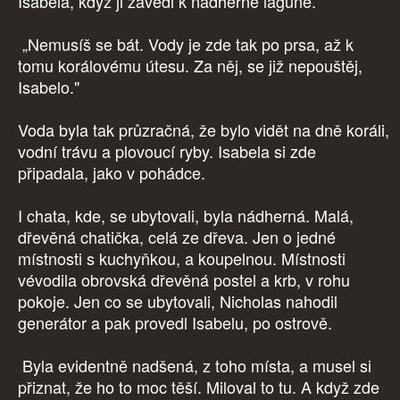
Isabela, když ji zavedl k nádherné laguně.
„Nemusíš se bát. Vody je zde tak po prsa, až k
tomu korálovému útesu. Za něj, se již nepouštěj,
Isabelo."
Voda byla tak průzračná, že bylo vidět na dně koráli,
vodní trávu a plovoucí ryby. Isabela si zde
připadala, jako v pohádce.
I chata, kde, se ubytovali, byla nádherná. Malá,
dřevěná chatička, celá ze dřeva. Jen o jedné
místnosti s kuchyňkou, a koupelnou. Místnosti
vévodila obrovská dřevěná postel a krb, v rohu
pokoje. Jen co se ubytovali, Nicholas nahodil
generátor a pak provedl Isabelu, po ostrově.
Byla evidentně nadšená, z toho místa, a musel si
přiznat, že ho to moc těší. Miloval to tu. A když zde