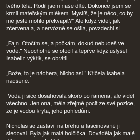
tvého těla. Rodil jsem naše dítě. Dokonce jsem se
krmil mateřským mlékem. Myslíš, že je něco, co by
mě ještě mohlo překvapit?" Ale když viděl, jak
zčervenala, a nervózně se ošila, povzdechl si.
„Fajn. Otočím se, a počkám, dokud nebudeš ve
vodě." Neochotně se otočil a teprve když uslyšel
Isabelin výkřik, se obrátil.
„Bože, to je nádhera, Nicholasi." Křičela Isabela
nadšeně.
Voda ji sice dosahovala skoro po ramena, ale viděl
všechno. Jen ona, měla zřejmě pocit ze své pozice,
že je vodou kryta, jeho pohledům.
Nicholas se zastavil na břehu a fascinovaně ji
sledoval. Byla jak malá holčička. Dováděla jak malé