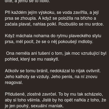
dítě, a jemu se to líbilo.
Při každém jejím výskoku, se voda zavířila, a její
prsa se zhoupla. A když se položila na břicho a
začala plavat, nahlas polkl. Rozbušilo se mu srdce.
Když máchala nohama do rytmu plaveckého stylu
prsa, měl pocit, že se o něj pokoušejí mdloby.
Ona neměla ani tušení o tom, jak moc vzrušující byl
pohled, který se mu naskytl.
Ačkoliv se tomu bránil, nedokázal to nijak ovlivnit.
Jeho kalhoty se vzduly. Jeho penis, na ní znovu
reagoval.
Přidušeně, zlostně zavrčel. To by mu tak scházelo,
aby si toho všimla. Jistě by ho opět nařkla z toho, že
je jen pouhý, sexuální maniak.