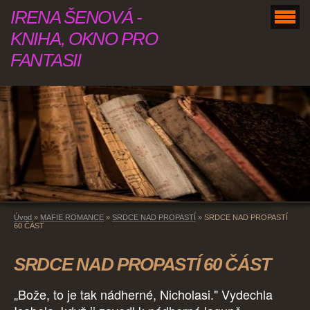
IRENA ŠENOVÁ -
KNIHA, OKNO PRO
FANTASII
Úvod
»
MAFIE ROMANCE
»
SRDCE NAD PROPASTÍ
»
SRDCE NAD PROPASTÍ
60 ČÁST
SRDCE NAD PROPASTÍ 60 ČÁST
„Bože, to je tak nádherné, Nicholasi." Vydechla