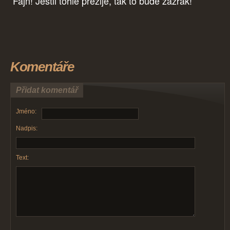
Fajn! Jestli tohle přežije, tak to bude zázrak!
Komentáře
Přidat komentář
Jméno:
Nadpis:
Text: