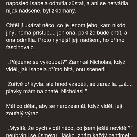
naposled Isabela odmítla zůstat, a ani se netvářila
nijak nadšeně, byl zklamaný.
Chtěl ji ukázat něco, co je jenom jeho, kam nikdo
jiný, nemá přístup..., jen ona, pakliže bude chtít, a
ona odmítla. Proto nynější její nadšení, ho přímo
fascinovalo.
„Půjdeme se vykoupat?" Zamrkal Nicholas, když
viděl, jak Isabela přímo hltá, onu scenerii.
Zuřivě přikývla, ale hned vzápětí, se zarazila. „Já...,
plavky mám na chatě, Nicholasi."
Měl co dělat, aby se nerozesmál, když viděl, její
zoufalý výraz.
„Myslíš, že bych viděl něco, co jsem ještě neviděl?"
neubránil se úsměvu, „lásko, znám každý centimetr,