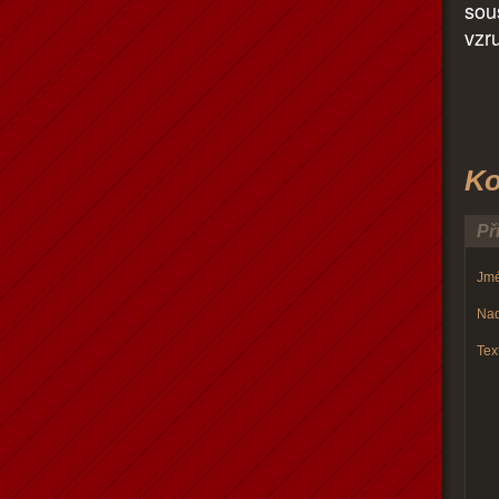
sou
vzr
Ko
Př
Jmé
Nad
Text