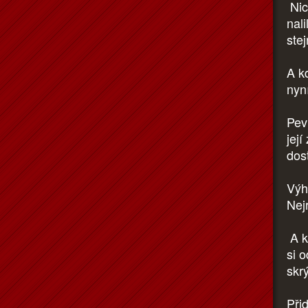
Nic
nali
ste
A kd
nyn
Pev
jej
dos
Výh
Nej
A k
si 
skr
Při