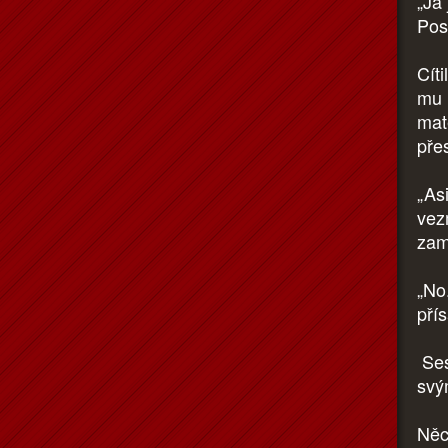
„Já 
Pos
Cíti
mu n
mat
pře
„Asi
vez
zam
„No.
pří
Ses
svý
Něc