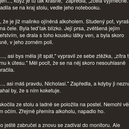
jen..., když je tu tak krásně," zapředla, „zcela výjimečně.
adila se na kraj stolu, vedle jeho notebooku.
l, že je již malinko ojíněná alkoholem. Studený pot, vyraši
a čele. Byla teď tak blízko. Její prsa, zvětšená jejím
eřstvím, se drala s toho kousku látky ven, a byla skoro
sně, v jeho zorném poli.
..., asi bys měla jít spát," vypravil ze sebe ztěžka, „zítra 
mu k útesu." Měl pocit, že se na něj skoro nesouhlasně
račila.
.., asi máš pravdu, Nicholasi." Zapředla, a kdyby ji nezna
sahal by, že s ním koketuje.
kočila ze stolu a ladně se položila na postel. Nemohl věř
m očím. Zřejmě přemíra alkoholu, napadlo ho.
o ještě zabručel a znovu se zadíval do monitoru. Ale