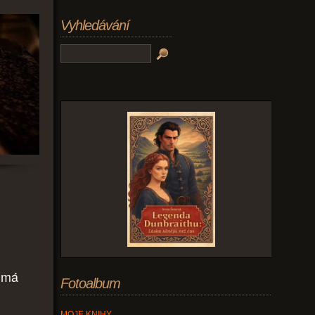
Vyhledávání
o má
Fotoalbum
MOJE KNIHY