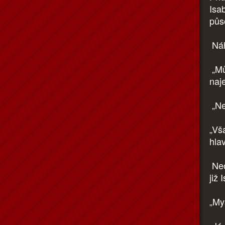
Isa
půso
Náh
„Můž
naj
„Nev
„Vš
hla
Neoc
již
„My