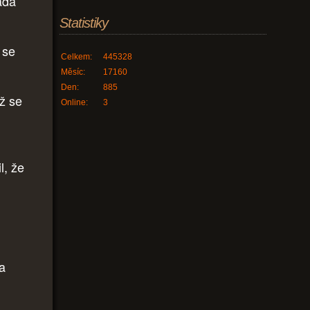
adá
Statistiky
 se
Celkem:
445328
Měsíc:
17160
Den:
885
yž se
Online:
3
l, že
a