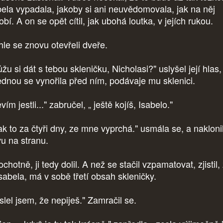
bela vypadala, jakoby si ani neuvědomovala, jak na něj
bí. A on se opět cítil, jak ubohá loutka, v jejích rukou.
le se znovu otevřeli dveře.
u si dát s tebou skleničku, Nicholasi?" uslyšel její hlas,
ednou se vynořila před ním, podávaje mu sklenici.
ím jestli..." zabručel, „ ještě kojíš, Isabelo."
ak to za čtyři dny, ze mne vyprchá." usmála se, a nakloni
vu na stranu.
hotně, ji tedy dolil. A než se stačil vzpamatovat, zjistil,
 Isabela, má v sobě třetí obsah skleničky.
slel jsem, že nepiješ." Zamračil se.