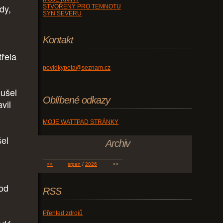
dy,
STVOŘENÝ PRO TEMNOTU
SYN SEVERU
Kontakt
třela
povidkypeta@seznam.cz
oušel
Oblíbené odkazy
vil
MOJE WATTPAD STRÁNKY
šel
Archiv
<<
srpen
/
2026
>>
pod
RSS
Přehled zdrojů