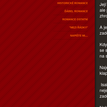
Její
HISTORICKÉ ROMANCE
ale
ĎÁBEL ROMANCE
zhr
ROMANCE OSTATNÍ
A je
"MEZI ŘÁDKY"
zad
NAPIŠTE MI....
Kdy
se s
na s
Naj
kla
Isa
neje
zad