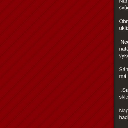
Nah
svů
Obr
ukl
Nedo
nat
vyk
Sáhl
má 
„Sa
skl
Nap
had