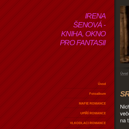
IRENA
ŠENOVÁ -
KNIHA, OKNO
PRO FANTASII
Úvod
Úvod
SR
Fotoalbum
MAFIE ROMANCE
Nich
več
UPÍŘÍ ROMANCE
na t
VLKODLACI ROMANCE