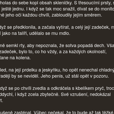
holas do sebe kopl obsah skleničky. S třesoucími prsty, 
l ještě jednu. I když se tak moc snažil, dívat se do monit
jně jeho oči každou chvíli, zabloudily jejím směrem.
yž se předklonila, a začala vytírat, a celý její zadeček, 
í jako na talíři, udělalo se mu mdlo.
ně semkl rty, aby nepoznala, že sotva popadá dech. Vš
í zadeček, bylo to, co ho vždy, a za každých okolností,
tane na kolena.
led, na její prdelku a jeskyňku, ho opět nenechal chladn
raději by se neviděl. Jeho penis, už stál opět v pozoru.
dyž se po chvíli zvedla a odkráčela s kbelíkem pryč, tro
oddychl, i když zcela zbytečně. Své vzrušení, nedokázal
ýt.
dušeně zasténal. Vůbec nečekal, že to bude až tak těžké