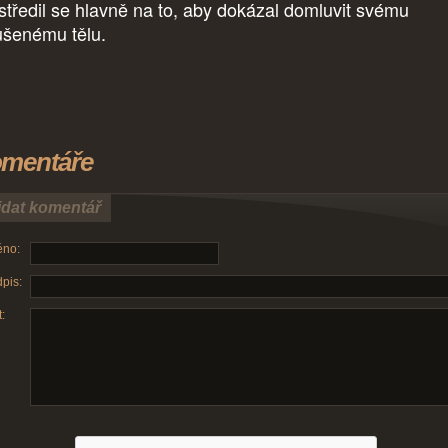
středil se hlavně na to, aby dokázal domluvit svému
ušenému tělu.
mentáře
idat komentář
no:
pis:
: