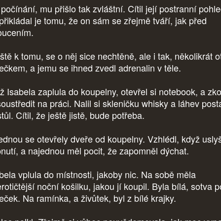
 počínání, mu přišlo tak zvláštní. Cítil její postranní pohle
 přikládal je tomu, že on sám se zřejmě tváří, jak před
oucením.
ště k tomu, se o něj sice nechtěně, ale i tak, několikrát o
ečkem, a jemu se ihned zvedl adrenalin v těle.
ž Isabela zaplula do koupelny, otevřel si notebook, a zk
oustředit na práci. Nalil si skleničku whisky a láhev posta
tůl. Cítil, že ještě jistě, bude potřeba.
ednou se otevřely dveře od koupelny. Vzhlédl, když usly
pnutí, a najednou měl pocit, že zapomněl dýchat.
bela vplula do místnosti, jakoby nic. Na sobě měla
rotičtější noční košilku, jakou jí koupil. Byla bílá, sotva 
eček. Na ramínka, a živůtek, byl z bílé krajky.