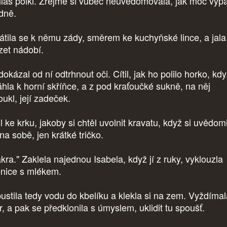
las polkl. Zřejmě si vůbec neuvědomovala, jak moc vyp
dně.
átila se k němu zády, směrem ke kuchyňské lince, a jala
ízet nádobí.
kázal od ní odtrhnout oči. Cítil, jak ho polilo horko, kd
áhla k horní skříňce, a z pod kraťoučké sukně, na něj
oukl, její zadeček.
 ke krku, jakoby si chtěl uvolnit kravatu, když si uvědomi
na sobě, jen krátké tričko.
kra." Zaklela najednou Isabela, když jí z ruky, vyklouzla
enice s mlékem.
ustila tedy vodu do kbelíku a klekla si na zem. Vyždímal
r, a pak se předklonila s úmyslem, uklidit tu spoušť.