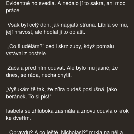
Evidentně ho svedla. A nedalo jí to sakra, ani moc
práce.
Však byl celý den, jak napjatá struna. Líbila se mu,
její hravost, ale hodlal ji to oplatit.
„Co ti udělám?" cedil skrz zuby, když pomalu
vstával z postele.
Začala před ním couvat. Ale bylo mu jasné, že
dnes, se ráda, nechá chytit.
„Vyšukám tě tak, že zítra budeš poslušná, jako
beránek. To si piš!"
Isabela se zhluboka zasmála a znovu couvla o krok
ke dveřím.
„Opravdu? A co ještě, Nicholasi?" mrkla na něj a