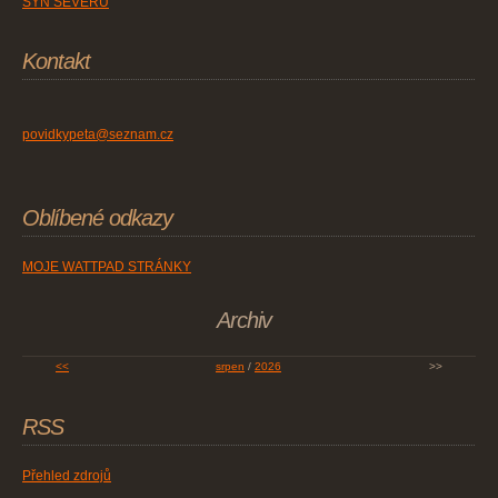
SYN SEVERU
Kontakt
povidkypeta@seznam.cz
Oblíbené odkazy
MOJE WATTPAD STRÁNKY
Archiv
<<
srpen
/
2026
>>
RSS
Přehled zdrojů