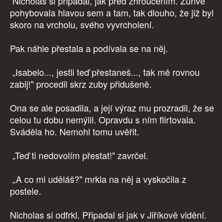
Nicholas si připadal, jak před zhroucením. Zuřivě
pohybovala hlavou sem a tam, tak dlouho, že již byl
skoro na vrcholu, svého vyvrcholení.
Pak náhle přestala a podívala se na něj.
„Isabelo..., jestli teď přestaneš..., tak mě rovnou
zabij!" procedil skrz zuby přidušeně.
Ona se ale posadila, a její výraz mu prozradil, že se
celou tu dobu nemýlil. Opravdu s ním flirtovala.
Sváděla ho. Nemohl tomu uvěřit.
„Teď ti nedovolím přestat!" zavrčel.
„A co mi uděláš?" mrkla na něj a vyskočila z
postele.
Nicholas si odfrkl. Připadal si jak v Jiříkově vidění.