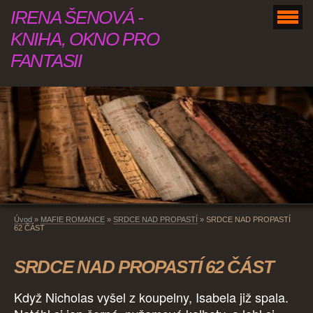
IRENA ŠENOVÁ -
KNIHA, OKNO PRO
FANTASII
Úvod
»
MAFIE ROMANCE
»
SRDCE NAD PROPASTÍ
»
SRDCE NAD PROPASTÍ
62 ČÁST
SRDCE NAD PROPASTÍ 62 ČÁST
Když Nicholas vyšel z koupelny, Isabela již spala.