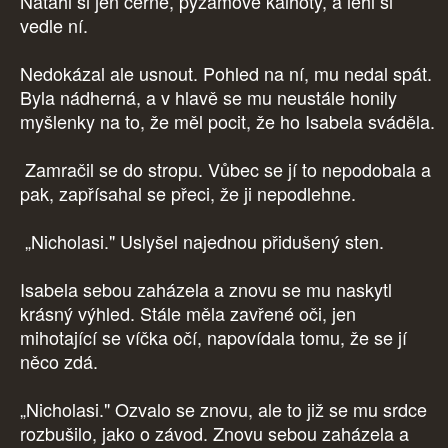
Natáhl si jen černé, pyžamové kalhoty, a lehl si
vedle ní.
Nedokázal ale usnout. Pohled na ní, mu nedal spát.
Byla nádherná, a v hlavě se mu neustále honily
myšlenky na to, že měl pocit, že ho Isabela sváděla.
Zamračil se do stropu. Vůbec se jí to nepodobala a
pak, zapřísahal se přeci, že ji nepodlehne.
„Nicholasi." Uslyšel najednou přidušený sten.
Isabela sebou zaházela a znovu se mu naskytl
krásný výhled. Stále měla zavřené oči, jen
mihotající se víčka očí, napovídala tomu, že se jí
něco zdá.
„Nicholasi." Ozvalo se znovu, ale to již se mu srdce
rozbušilo, jako o závod. Znovu sebou zaházela a