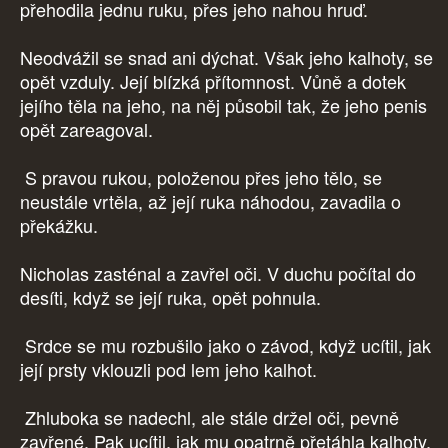
přehodila jednu ruku, přes jeho nahou hruď.
Neodvážil se snad ani dýchat. Však jeho kalhoty, se
opět vzduly. Její blízká přítomnost. Vůně a dotek
jejího těla na jeho, na něj působil tak, že jeho penis
opět zareagoval.
S pravou rukou, položenou přes jeho tělo, se
neustále vrtěla, až její ruka náhodou, zavadila o
překážku.
Nicholas zasténal a zavřel oči. V duchu počítal do
desíti, když se její ruka, opět pohnula.
Srdce se mu rozbušilo jako o závod, když ucítil, jak
její prsty vklouzli pod lem jeho kalhot.
Zhluboka se nadechl, ale stále držel oči, pevně
zavřené. Pak ucítil, jak mu opatrně přetáhla kalhoty,