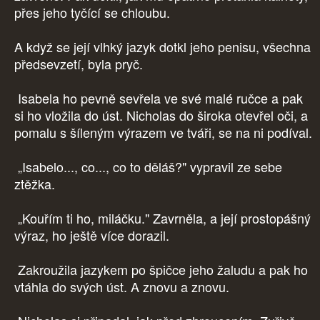
přes jeho tyčící se chloubu.
A když se její vlhký jazyk dotkl jeho penisu, všechna
předsevzetí, byla pryč.
Isabela ho pevně sevřela ve své malé ručce a pak
si ho vložila do úst. Nicholas do široka otevřel oči, a
pomalu s šíleným výrazem ve tváři, se na ni podíval.
„Isabelo..., co..., co to děláš?" vypravil ze sebe
ztěžka.
„Kouřím ti ho, miláčku." Zavrněla, a její prostopášný
výraz, ho ještě více dorazil.
Zakroužila jazykem po špičce jeho žaludu a pak ho
vtáhla do svých úst. A znovu a znovu.