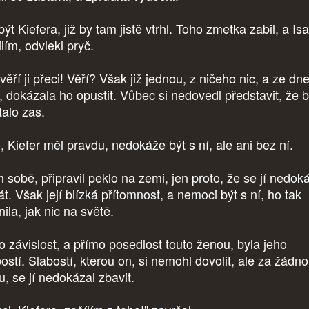
t Kiefera, již by tam jistě vtrhl. Toho zmetka zabil, a Is
ilím, odvlekl pryč.
věří ji přeci! Věří? Však již jednou, z ničeho nic, a ze dn
, dokázala ho opustit. Vůbec si nedovedl představit, že 
stalo zas.
, Kiefer měl pravdu, nedokáže být s ní, ale ani bez ní.
 sobě, připravil peklo na zemi, jen proto, že se jí nedok
t. Však její blízká přítomnost, a nemoci být s ní, ho tak
nila, jak nic na světě.
o závislost, a přímo posedlost touto ženou, byla jeho
ostí. Slabostí, kterou on, si nemohl dovolit, ale za žádn
u, se jí nedokázal zbavit.