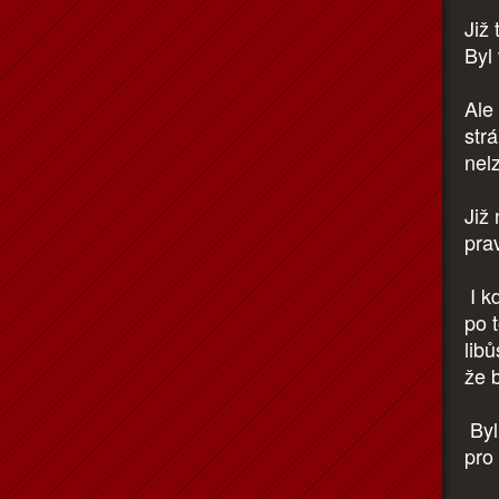
Již
Byl 
Ale
str
nelz
Již 
pra
I kd
po t
libů
že b
Byl
pro