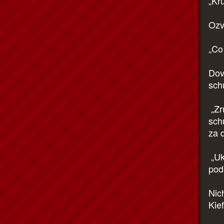
„Kru
Ozv
„Co
Dov
sch
„Zr
sch
za 
„Uk
pod
Nich
Kief