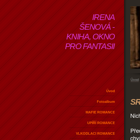
IRENA
ŠENOVÁ -
KNIHA, OKNO
PRO FANTASII
Úvod
Úvod
SR
Fotoalbum
MAFIE ROMANCE
Nich
UPÍŘÍ ROMANCE
Pře
VLKODLACI ROMANCE
chví