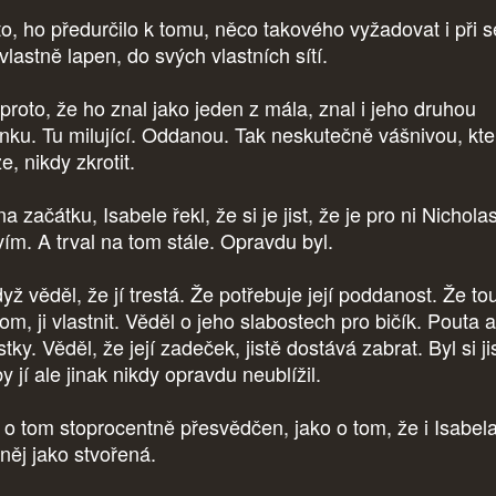
 to, ho předurčilo k tomu, něco takového vyžadovat i při s
vlastně lapen, do svých vlastních sítí.
 proto, že ho znal jako jeden z mála, znal i jeho druhou
ánku. Tu milující. Oddanou. Tak neskutečně vášnivou, kt
e, nikdy zkrotit.
na začátku, Isabele řekl, že si je jist, že je pro ni Nichola
vím. A trval na tom stále. Opravdu byl.
yž věděl, že jí trestá. Že potřebuje její poddanost. Že to
om, ji vlastnit. Věděl o jeho slabostech pro bičík. Pouta a
stky. Věděl, že její zadeček, jistě dostává zabrat. Byl si jis
y jí ale jinak nikdy opravdu neublížil.
 o tom stoprocentně přesvědčen, jako o tom, že i Isabela
 něj jako stvořená.