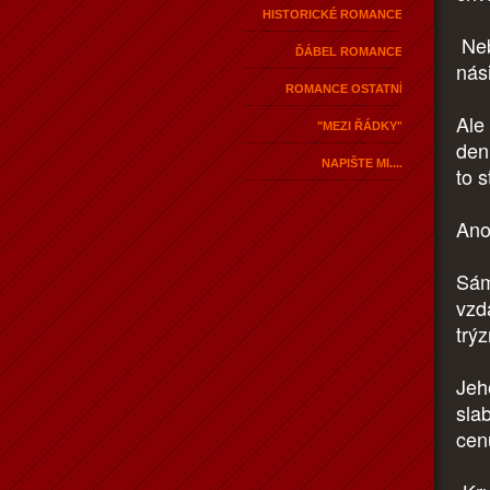
HISTORICKÉ ROMANCE
Nebý
ĎÁBEL ROMANCE
nás
ROMANCE OSTATNÍ
Ale 
"MEZI ŘÁDKY"
den
NAPIŠTE MI....
to 
Ano
Sám
vzdá
trýz
Jeh
slab
cen