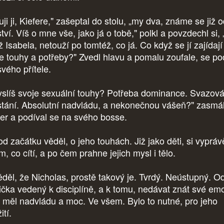
uji ji, Kiefere," zašeptal do stolu, „my dva, známe se již 
tví. Víš o mne vše, jako já o tobě," polkl a povzdechl si, 
 Isabela, netouží po tomtéž, co já. Co když se jí zajídají
e touhy a potřeby?" Zvedl hlavu a pomalu zoufale, se po
svého přítele.
slíš svoje sexuální touhy? Potřeba dominance. Svazová
stání. Absolutní nadvládu, a nekonečnou vášeň?" zasmá
fer a podíval se na svého bosse.
od začátku věděl, o jeho touhách. Již jako děti, si vyprávě
, co cítí, a po čem prahne jejich mysl i tělo.
ěděl, že Nicholas, prostě takový je. Tvrdý. Neústupný. O
ička vedený k disciplíně, a k tomu, nedávat znát své em
 měl nadvládu a moc. Ve všem. Bylo to nutné, pro jeho
ití.