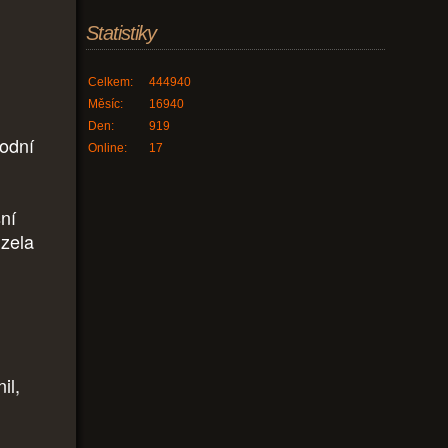
Statistiky
Celkem:
444940
Měsíc:
16940
Den:
919
hodní
Online:
17
šní
izela
il,