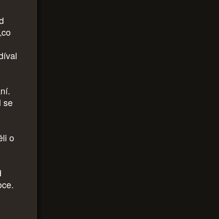
od
„co
díval
ní.
l se
li o
d
oce.