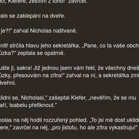
ci, Kiefere, zešílím z toho!" zavrčel.
alo se zaklepání na dveře.
 je?!" zařval Nicholas naštvaně.
nitř strčila hlavu jeho sekretářka. „Pane, co ta vaše obc
ůzka?" zeptala se opatrně.
ušte ji, sakra! Již jednou jsem vám řekl, že všechny dne
ůzky, přesouvám na zítra!" zařval na ní, a sekretářka zm
dveřmi.
lidni se, Nicholasi," zašeptal Kiefer, „nevěřím, že se mu
aří, Isabelu přefiknout."
olas na něj hodil rozzuřený pohled. „To jsi mě dost uklidn
ere," zavrčel na něj, „pro jistotu, ho ale zítra vykastruju!"