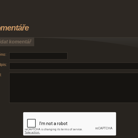
mentáře
idat komentář
no:
pis:
: