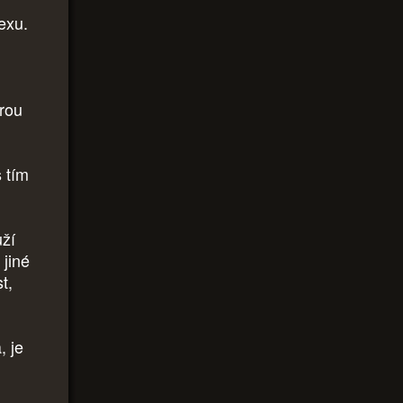
exu.
erou
s tím
uží
 jiné
t,
, je