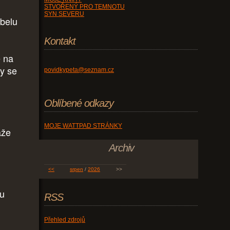
STVOŘENÝ PRO TEMNOTU
SYN SEVERU
abelu
Kontakt
e na
by se
povidkypeta@seznam.cz
Oblíbené odkazy
MOJE WATTPAD STRÁNKY
áže
Archiv
<<
srpen
/
2026
>>
ou
RSS
Přehled zdrojů