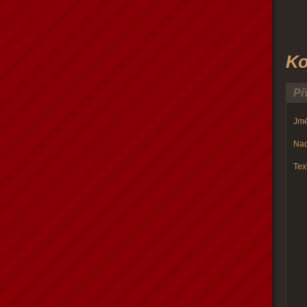
Ko
Př
Jmé
Nad
Text