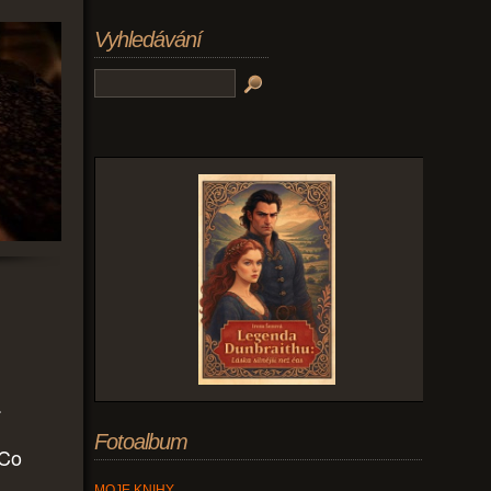
Vyhledávání
.
Fotoalbum
 Co
MOJE KNIHY