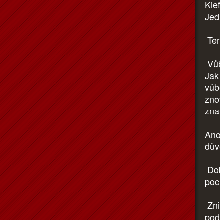
Kie
Jed
Ten 
Vůb
Jak
vůb
zno
zna
Ano
dův
Doká
poci
Zni
pod