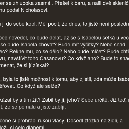
fer se zhluboka zasmál. Přešel k baru, a nalil dvě sklenič
nu podal Nicholasovi.
ji do sebe kopl. Měl pocit, že dnes, to jistě není posledn
ec nevěděl, co bude dělat, až se s Isabelou setká u več
 se bude Isabela chovat? Bude mít výčitky? Nebo snad
ec? Řekne mu, co se dělo? Nebo bude mlčet? Bude chtí
vu, navštívit toho Casanovu? Co když ano? Bude to sna
menat, že si jí získal?
, byla to jistě možnost k tomu, aby zjistil, zda může Isab
ěřovat. Co když ale selže?
zal by s tím žít? Zabil by jí, jeho? Sebe určitě. Již teď,
t, že se pomalu a jistě zabíjí.
čeně si prohrábl rukou vlasy. Dosedl ztěžka na židli, a
ložil si čelo dlaněmi.