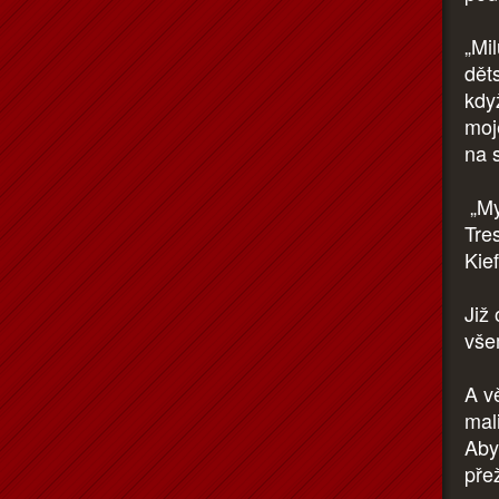
„Mil
děts
když
moj
na 
„My
Tre
Kie
Již 
všem
A v
mal
Aby
přež