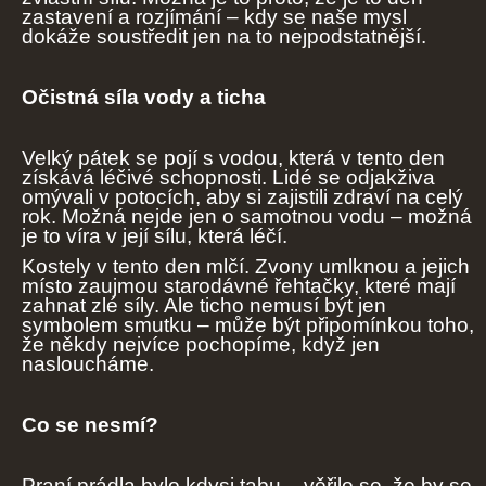
zastavení a rozjímání – kdy se naše mysl
dokáže soustředit jen na to nejpodstatnější.
Očistná síla vody a ticha
Velký pátek se pojí s vodou, která v tento den
získává léčivé schopnosti. Lidé se odjakživa
omývali v potocích, aby si zajistili zdraví na celý
rok. Možná nejde jen o samotnou vodu – možná
je to víra v její sílu, která léčí.
Kostely v tento den mlčí. Zvony umlknou a jejich
místo zaujmou starodávné řehtačky, které mají
zahnat zlé síly. Ale ticho nemusí být jen
symbolem smutku – může být připomínkou toho,
že někdy nejvíce pochopíme, když jen
nasloucháme.
Co se nesmí?
Praní prádla bylo kdysi tabu – věřilo se, že by se