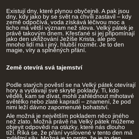
Existují dny, které plynou obyčejně. A pak jsou
dny, kdy jako by se svět na chvíli zastavil – kdy
země odpočívá, voda získává léčivou moc a
ticho má větší význam než slova. Velký pátek je
právě takovým dnem. Křesťané si jej připomínají
jako den ukřižování Ježíše Krista, ale pro
mnoho lidí má i jiný, hlubší rozměr. Je to den
magie, víry a splněných přání.
Země otevírá svá tajemství
Podle starých pověstí se na Velký pátek otevírají
hory a vydávají své skryté poklady. Ti, kdo
věděli, kam se dívat, mohli zahlédnout mihotavé
světélko nebo zlaté kapradí – znamení, že pod
nimi leží dávno zapomenuté bohatství.
Ale možná je největším pokladem něco jiného
než zlato. Možná právě na Velký pátek můžeme
objevit odpovědi na otázky, které nás dlouho
tíží. Říká se, že přání vyslovené v tento den má
zvláštní sílu. Možná je to proto, že je to den