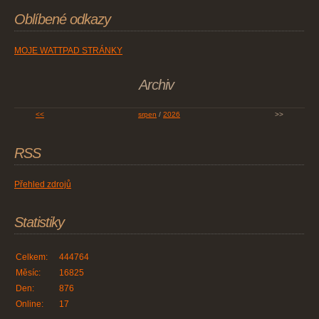
Oblíbené odkazy
MOJE WATTPAD STRÁNKY
Archiv
<<
srpen
/
2026
>>
RSS
Přehled zdrojů
Statistiky
Celkem:
444764
Měsíc:
16825
Den:
876
Online:
17