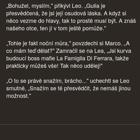
„Bohužel, myslím," přikývl Leo. „Gulia je
přesvědčená, že jsi její osudová láska. A když si
něco vezme do hlavy, tak to prostě musí být. A znáš
našeho otce, ten jí v tom ještě pomůže."
„Tohle je fakt noční můra," povzdechl si Marco. „A
co mám teď dělat?" Zamračil se na Lea, „Jsi kurva
budoucí boss mafie La Famiglia Di Ferrara, takže
prakticky můžeš vše! Tak něco udělej!"
„O to se právě snažím, brácho..." uchechtl se Leo
smutně, „Snažím se tě přesvědčit, že nemáš jinou
možnost."