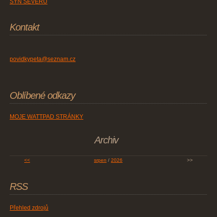
SYN SEVERU
Kontakt
povidkypeta@seznam.cz
Oblíbené odkazy
MOJE WATTPAD STRÁNKY
Archiv
<<
srpen
/
2026
>>
RSS
Přehled zdrojů