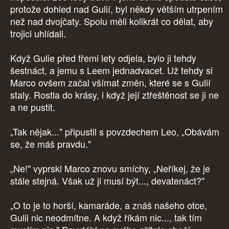
protože dohled nad Gulií, byl někdy větším utrpením
než nad dvojčaty. Spolu měli kolikrát co dělat, aby
trojici uhlídali.
Když Gulie před třemi lety odjela, bylo ji tehdy
šestnáct, a jemu s Leem jednadvacet. Už tehdy si
Marco ovšem začal všímat změn, které se s Gulií
staly. Rostla do krásy, i když její ztřeštěnost se ji ne
a ne pustit.
„Tak nějak..." připustil s povzdechem Leo, „Obávám
se, že máš pravdu."
„Ne!" vyprskl Marco znovu smíchy, „Neříkej, že je
stále stejná. Však už ji musí být..., devatenáct?"
„O to je to horší, kamaráde, a znáš našeho otce,
Gulii nic neodmítne. A když říkám nic..., tak tím