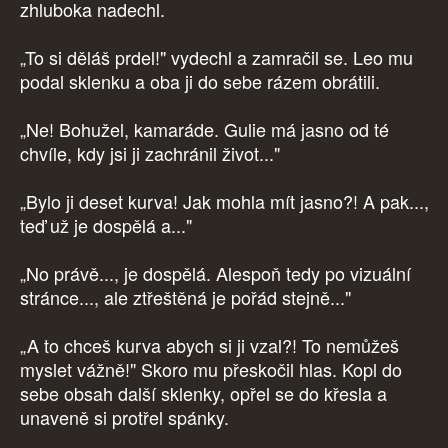
zhluboka nadechl.
„To si děláš prdel!" vydechl a zamračil se. Leo mu
podal sklenku a oba ji do sebe rázem obrátili.
„Ne! Bohužel, kamaráde. Gulie má jasno od té
chvíle, kdy jsi ji zachránil život..."
„Bylo ji deset kurva! Jak mohla mít jasno?! A pak...,
teď už je dospělá a..."
„No právě..., je dospělá. Alespoň tedy po vizuální
stránce..., ale ztřeštěná je pořád stejně..."
„A to chceš kurva abych si ji vzal?! To nemůžeš
myslet vážně!" Skoro mu přeskočil hlas. Kopl do
sebe obsah další sklenky, opřel se do křesla a
unaveně si protřel spánky.