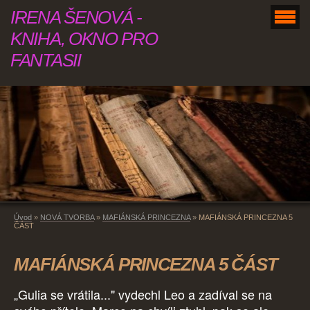
IRENA ŠENOVÁ -
KNIHA, OKNO PRO
FANTASII
Úvod
»
NOVÁ TVORBA
»
MAFIÁNSKÁ PRINCEZNA
»
MAFIÁNSKÁ PRINCEZNA 5
ČÁST
MAFIÁNSKÁ PRINCEZNA 5 ČÁST
„Gulia se vrátila..." vydechl Leo a zadíval se na