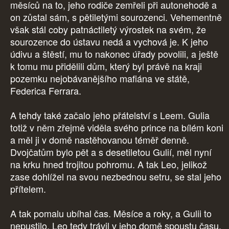
měsíců na to, jeho rodiče zemřeli při autonehodě a
on zůstal sám, s pětiletými sourozenci. Vehementně
však stál coby patnáctiletý výrostek na svém, že
sourozence do ústavu nedá a vychová je. K jeho
údivu a štěstí, mu to nakonec úřady povolili, a ještě
k tomu mu přidělili dům, který byl právě na kraji
pozemku nejobávanějšího mafiána ve státě,
Federica Ferrara.
A tehdy také začalo jeho přátelství s Leem. Gulia
totiž v něm zřejmě viděla svého prince na bílém koni
a měl ji v domě nastěhovanou téměř denně.
Dvojčatům bylo pět a s desetiletou Gulií, měl nyní
na krku hned trojitou pohromu. A tak Leo, jelikož
zase dohlížel na svou nezbednou setru, se stal jeho
přítelem.
A tak pomalu ubíhal čas. Měsíce a roky, a Gulii to
nepustilo. Leo tedy trávil v jeho domě spoustu času,