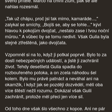
svého přítele. Marco na chvíli ztuhl, pak se ale
nahlas rozesmál.
„Tak už chápu, proč jsi tak mimo, kamaráde...,"
zalykal se smíchy, „Bojíš se, aby se tohle..." kývl
hlavou k pokojům dvojčat, „nestalo zase i tvou noční
můrou." A vůbec by se tomu nedivil. Však Gulia byla
stejně ztřeštěná, jako dvojčata.
Vzpomněl si na to, když ji potkal poprvé. Bylo to za
dosti nebezpečných událostí, a jistě ji zachránil
život. Tehdy desetiletá Gulia spadla do
rozbouřeného potoka, a on zcela náhodou šel
kolem. Bylo mu právě patnáct a neváhal ani na
okamžik, i když jak se později dozvěděl, měli oba
více štěstí nežli rozumu. Dokázal však Gulii
zachránit, protože měl přeci jen více sil.
Od toho dne však šlo všechno z kopce. Ani ne pár