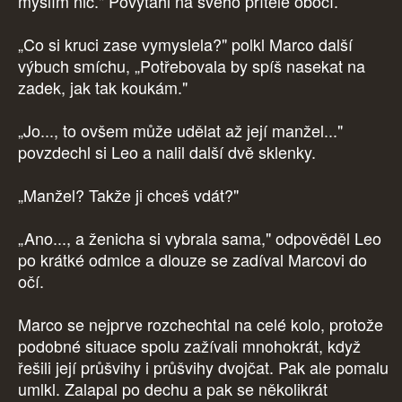
myslím nic." Povytáhl na svého přítele obočí.
„Co si kruci zase vymyslela?" polkl Marco další
výbuch smíchu, „Potřebovala by spíš nasekat na
zadek, jak tak koukám."
„Jo..., to ovšem může udělat až její manžel..."
povzdechl si Leo a nalil další dvě sklenky.
„Manžel? Takže ji chceš vdát?"
„Ano..., a ženicha si vybrala sama," odpověděl Leo
po krátké odmlce a dlouze se zadíval Marcovi do
očí.
Marco se nejprve rozchechtal na celé kolo, protože
podobné situace spolu zažívali mnohokrát, když
řešili její průšvihy i průšvihy dvojčat. Pak ale pomalu
umlkl. Zalapal po dechu a pak se několikrát