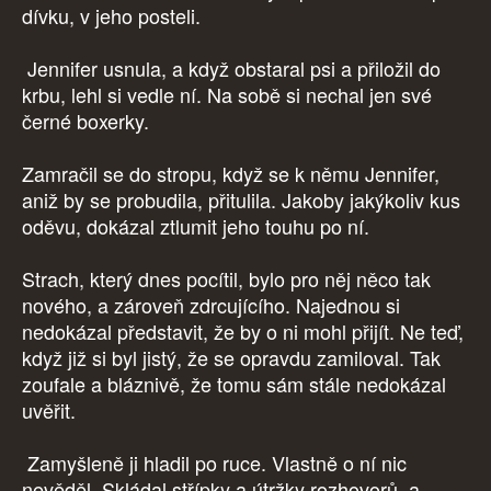
dívku, v jeho posteli.
Jennifer usnula, a když obstaral psi a přiložil do
krbu, lehl si vedle ní. Na sobě si nechal jen své
černé boxerky.
Zamračil se do stropu, když se k němu Jennifer,
aniž by se probudila, přitulila. Jakoby jakýkoliv kus
oděvu, dokázal ztlumit jeho touhu po ní.
Strach, který dnes pocítil, bylo pro něj něco tak
nového, a zároveň zdrcujícího. Najednou si
nedokázal představit, že by o ni mohl přijít. Ne teď,
když již si byl jistý, že se opravdu zamiloval. Tak
zoufale a bláznivě, že tomu sám stále nedokázal
uvěřit.
Zamyšleně ji hladil po ruce. Vlastně o ní nic
nevěděl. Skládal střípky a útržky rozhovorů, a