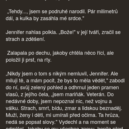
„Tehdy..., jsem se podruhé narodil. Pár milimetrů
dál, a kulka by zasáhla mé srdce."
Jennifer nahlas polkla. „Bože!" v její tváři, zračil se
strach a zděšení.
Zalapala po dechu, jakoby chtěla něco říci, ale
položil ji prst, na rty.
„Nikdy jsem o tom s nikým nemluvil, Jennifer. Ale
miluji tě, a mám pocit, že bys to měla vědět," zabodl
do ní, svůj zelený pohled a odhrnul jeden pramen
vlasů, z jejího čela, „jsem mariňák. Veterán. Do
nedávné doby, jsem nepoznal nic, než vojnu a
válku. Strach, smrt, bídu, zmar a lidskou beznaděj.
Muži, ženy i děti, mi umírali před očima. Ta hrůza,
nedá se popsat slovy." Vydechl a na moment se
odmlčel. Jakoby se mu všechno znovu, honilo před