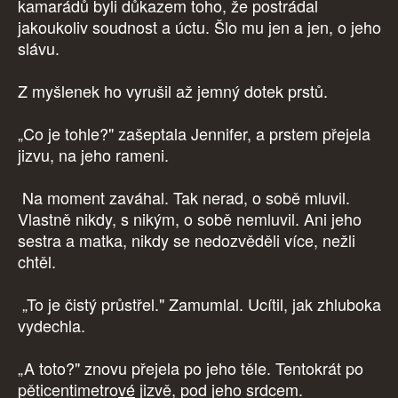
kamarádů byli důkazem toho, že postrádal
jakoukoliv soudnost a úctu. Šlo mu jen a jen, o jeho
slávu.
Z myšlenek ho vyrušil až jemný dotek prstů.
„Co je tohle?" zašeptala Jennifer, a prstem přejela
jizvu, na jeho rameni.
Na moment zaváhal. Tak nerad, o sobě mluvil.
Vlastně nikdy, s nikým, o sobě nemluvil. Ani jeho
sestra a matka, nikdy se nedozvěděli více, nežli
chtěl.
„To je čistý průstřel." Zamumlal. Ucítil, jak zhluboka
vydechla.
„A toto?" znovu přejela po jeho těle. Tentokrát po
pěticentimetro
vé
jizvě, pod jeho srdcem.