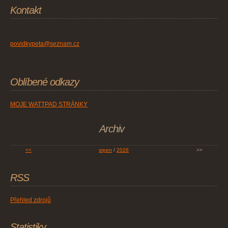
Kontakt
povidkypeta@seznam.cz
Oblíbené odkazy
MOJE WATTPAD STRÁNKY
Archiv
<<
srpen
/
2026
>>
RSS
Přehled zdrojů
Statistiky