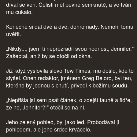
díval se ven. Čelisti měl pevně semknuté, a ve tváři
mu cukalo.
Konečně si dal dvě a dvě, dohromady. Nemohl tomu
uvěřit.
„Nikdy..., jsem ti neprozradil svou hodnost, Jennifer."
Zašeptal, aniž by se otočil od okna.
Již když vyslovila slovo Tew Times, mu došlo, kde to
slyšel. Onen redaktor, jménem Greg Belord, byl ten,
kterého by jednou s chutí, přivedl k božímu soudu.
„Nepřišla jsi sem psát článek, o zdejší fauně a flóře,
že ne, Jennifer?!" otočil se na ní.
Jeho zelený pohled, byl jako led. Probodával ji
pohledem, ale jeho srdce krvácelo.