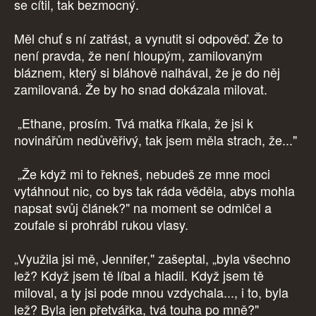
se cítil, tak bezmocný.
Měl chuť s ní zatřást, a vynutit si odpověď. Že to
není pravda, že není hloupým, zamilovaným
bláznem, který si bláhově nalhával, že je do něj
zamilovaná. Že by ho snad dokázala milovat.
„Ethane, prosím. Tvá matka říkala, že jsi k
novinářům nedůvěřivý, tak jsem měla strach, že..."
„Že když mi to řekneš, nebudeš ze mne moci
vytáhnout nic, co bys tak ráda věděla, abys mohla
napsat svůj článek?" na moment se odmlčel a
zoufale si prohrábl rukou vlasy.
„Využila jsi mě, Jennifer," zašeptal, „byla všechno
lež? Když jsem tě líbal a hladil. Když jsem tě
miloval, a ty jsi pode mnou vzdychala..., i to, byla
lež? Byla jen přetvářka, tvá touha po mně?"