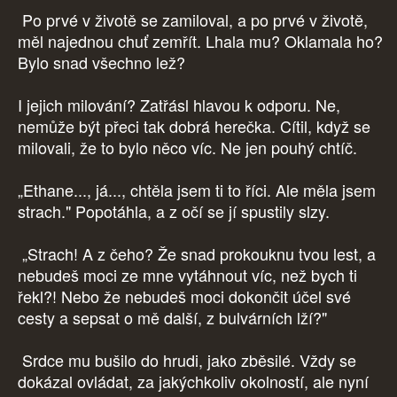
Po prvé v životě se zamiloval, a po prvé v životě,
měl najednou chuť zemřít. Lhala mu? Oklamala ho?
Bylo snad všechno lež?
I jejich milování? Zatřásl hlavou k odporu. Ne,
nemůže být přeci tak dobrá herečka. Cítil, když se
milovali, že to bylo něco víc. Ne jen pouhý chtíč.
„Ethane..., já..., chtěla jsem ti to říci. Ale měla jsem
strach." Popotáhla, a z očí se jí spustily slzy.
„Strach! A z čeho? Že snad prokouknu tvou lest, a
nebudeš moci ze mne vytáhnout víc, než bych ti
řekl?! Nebo že nebudeš moci dokončit účel své
cesty a sepsat o mě další, z bulvárních lží?"
Srdce mu bušilo do hrudi, jako zběsilé. Vždy se
dokázal ovládat, za jakýchkoliv okolností, ale nyní