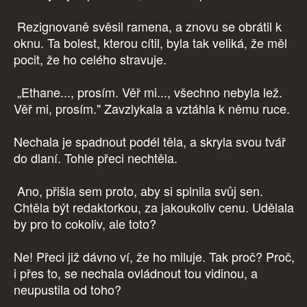
Rezignovaně svěsil ramena, a znovu se obrátil k
oknu. Ta bolest, kterou cítil, byla tak veliká, že měl
pocit, že ho celého stravuje.
„Ethane..., prosím. Věř mi..., všechno nebyla lež.
Věř mi, prosím." Zavzlykala a vztáhla k němu ruce.
Nechala je spadnout podél těla, a skryla svou tvář
do dlaní. Tohle přeci nechtěla.
Ano, přišla sem proto, aby si splnila svůj sen.
Chtěla být redaktorkou, za jakoukoliv cenu. Udělala
by pro to cokoliv, ale toto?
Ne! Přeci již dávno ví, že ho miluje. Tak proč? Proč,
i přes to, se nechala ovládnout tou vidinou, a
neupustila od toho?