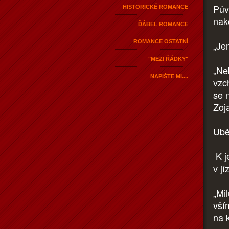
Pův
HISTORICKÉ ROMANCE
nak
ĎÁBEL ROMANCE
ROMANCE OSTATNÍ
„Jen
"MEZI ŘÁDKY"
„Neb
NAPIŠTE MI....
vzc
se 
Zoja
Ubě
K je
v j
„Mi
vší
na 