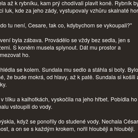
jela až k rybníku, kam prý chodívali plavit koně. Rybník b
ci luk, kde za jeho zády, vystupovaly vzhůru skalnaté ho
kdo tu není, Cesare, tak co, kdybychom se vykoupali?"
vení byla zábava. Provádělo se vždy bez sedla, jen s
žemi. S koněm musela splynout. Dát mu prostor a
mezovat ho.
hlédla se kolem. Sundala mu sedlo a stáhla si boty. Bylo 
né, že bude mokrá, od hlavy, až k patě. Sundala si košili 
tky.
 v tílku a kalhotkách, vyskočila na jeho hřbet. Pobídla ho
alu vstoupili do vody.
ýskla, když se ponořily do studené vody. Nechala César
nost, a on se s každým krokem, nořil hlouběji a hlouběji.