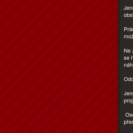
Jen
obs
Prác
mož
Ne 
se 
náh
Odc
Jen
proj
Ose
pře