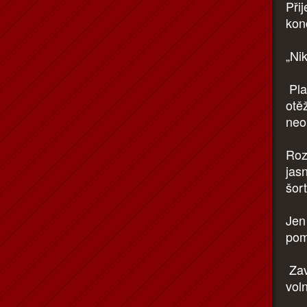
Při
kon
„Ni
Pla
otě
neo
Roz
jas
šor
Jen
pom
Zav
vol