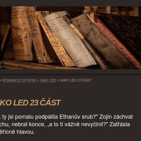
»
ROMANCE OSTATNÍ
»
JAKO LED
»
JAKO LED 23 ČÁST
KO LED 23 ČÁST
k ty jsi pomalu podpálila Ethanův srub?" Zojin záchvat
chu, nebral konce, „a to ti vážně nevyčinil?" Zatřásla
ěřícně hlavou.