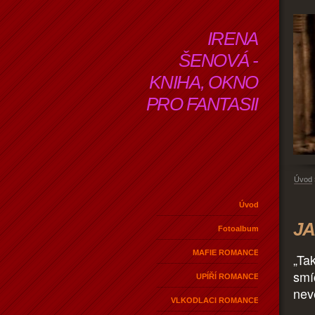
IRENA
ŠENOVÁ -
KNIHA, OKNO
PRO FANTASII
Úvod
Úvod
JA
Fotoalbum
MAFIE ROMANCE
„Ta
smí
UPÍŘÍ ROMANCE
nev
VLKODLACI ROMANCE