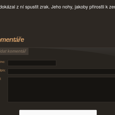
okázal z ní spustit zrak. Jeho nohy, jakoby přirostli k ze
mentáře
idat komentář
no:
pis:
: