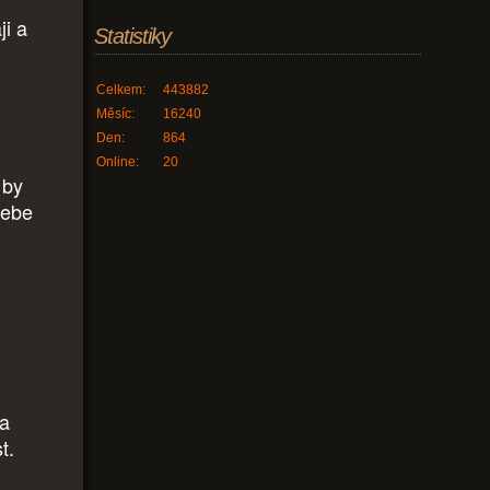
ji a
Statistiky
Celkem:
443882
Měsíc:
16240
Den:
864
Online:
20
 by
sebe
la
t.