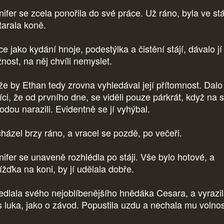
nifer se zcela ponořila do své práce. Už ráno, byla ve stá
tarala koně.
e jako kydání hnoje, podestýlka a čistění stájí, dávalo jí
nost, na něj chvíli nemyslet.
že by Ethan tedy zrovna vyhledával její přítomnost. Dalo
říci, že od prvního dne, se viděli pouze párkrát, když na 
odou narazili. Evidentně se jí vyhýbal.
házel brzy ráno, a vracel se pozdě, po večeři.
nifer se unaveně rozhlédla po stáji. Vše bylo hotové, a
ížďka na koni, by jí udělala dobře.
dlala svého nejoblíbenějšího hnědáka Cesara, a vyrazi
s luka, jako o závod. Popustila uzdu a nechala mu volnos