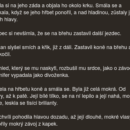
la si na jeho záda a objala ho okolo krku. Smála se a
kala, když se jeho hřbet ponořil, a nad hladinou, zůstaly 
ch hlavy.
ec si nevšimla, že se na břehu zastavil další jezdec.
n slyšel smích a křik, již z dáli. Zastavil koně na břehu 
očil.
led, který se mu naskytl, rozbušil mu srdce, jako o závo
nifer vypadala jako divoženka.
ela na hřbetu koně a smála se. Byla již celá mokrá. Od
y, až k patě. Její bílé tílko, se na ní lepilo a její nahá, m
, leskla se tisíci brilianty.
chvíli pohodila hlavou dozadu, až její dlouhé, mokré vlas
ořily mokrý závoj z kapek.