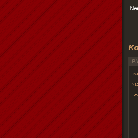
Ned
Ko
Př
Jmé
Nad
Text