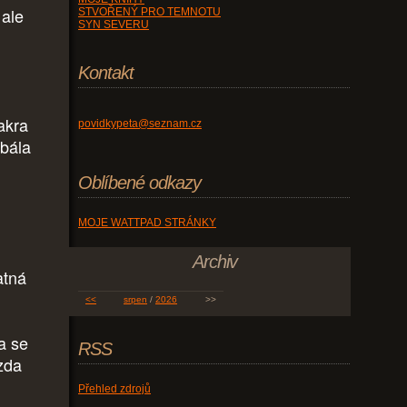
 ale
STVOŘENÝ PRO TEMNOTU
SYN SEVERU
Kontakt
sakra
povidkypeta@seznam.cz
ebála
Oblíbené odkazy
MOJE WATTPAD STRÁNKY
Archiv
atná
<<
srpen
/
2026
>>
a se
RSS
zda
Přehled zdrojů