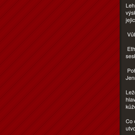
Leh
výs
jeji
Vůb
Etha
sesk
Poh
Jen
Lež
hlav
kůže
Co 
utv