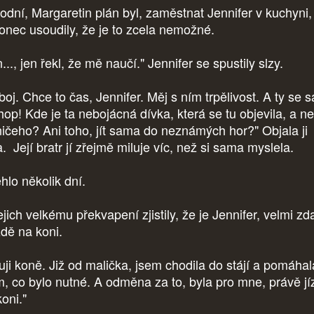
odní, Margaretin plán byl, zaměstnat Jennifer v kuchyni,
onec usoudily, že je to zcela nemožné.
..., jen řekl, že mě naučí." Jennifer se spustily slzy.
oj. Chce to čas, Jennifer. Měj s ním trpělivost. A ty se 
hop! Kde je ta nebojácná dívka, která se tu objevila, a n
ničeho? Ani toho, jít sama do neznámých hor?" Objala ji
. Její bratr jí zřejmě miluje víc, než si sama myslela.
hlo několik dní.
jich velkému překvapení zjistily, že je Jennifer, velmi zd
ízdě na koni.
luji koně. Již od malička, jsem chodila do stájí a pomáhal
m, co bylo nutné. A odměna za to, byla pro mne, právě jí
koni."