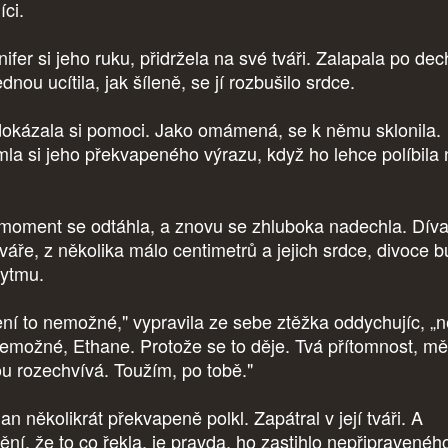
líci.
ifer si jeho ruku, přidržela na své tváři. Zalapala po de
dnou ucítila, jak šíleně, se jí rozbušilo srdce.
okázala si pomoci. Jako omámená, se k němu sklonila.
mla si jeho překvapeného výrazu, když ho lehce políbila 
moment se odtáhla, a znovu se zhluboka nadechla. Díval
váře, z několika málo centimetrů a jejich srdce, divoce b
rytmu.
ní to nemožné," vypravila ze sebe ztěžka oddychujíc, „n
nemožné, Ethane. Protože se to děje. Tvá přítomnost, mě
ou rozechvívá. Toužím, po tobě."
n několikrát překvapeně polkl. Zapátral v její tváři. A
tění, že to co řekla, je pravda, ho zastihlo nepřipravenéh