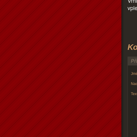
Vrhl
vple
Ko
Př
Jmé
Nad
Text