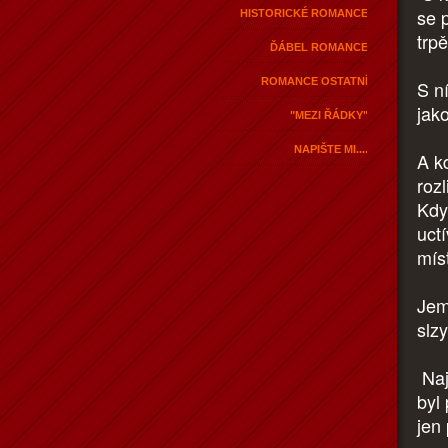
se 
HISTORICKÉ ROMANCE
trp
ĎÁBEL ROMANCE
ROMANCE OSTATNÍ
S n
jak
"MEZI ŘÁDKY"
NAPIŠTE MI....
A k
roz
Kdy
uctí
mís
Jem
slzy
Naj
byl 
jen 