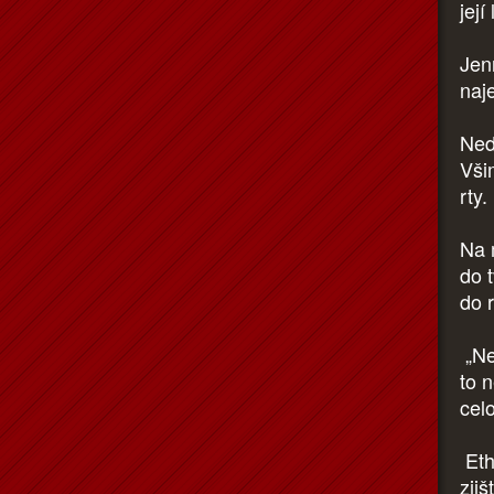
její 
Jenn
naje
Ned
Vši
rty.
Na 
do t
do 
„Ne
to 
cel
Etha
zjiš