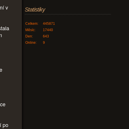
ní v
Statistiky
Celkem:
445871
stala
Měsíc:
17440
m
Den:
643
i
Online:
9
je
hce
í po