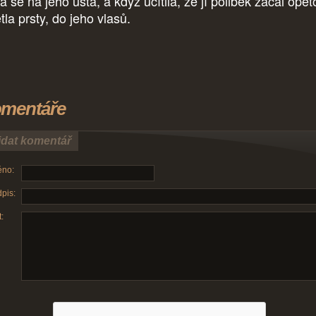
a se na jeho ústa, a když ucítila, že jí polibek začal opět
tla prsty, do jeho vlasů.
mentáře
idat komentář
no:
pis:
: