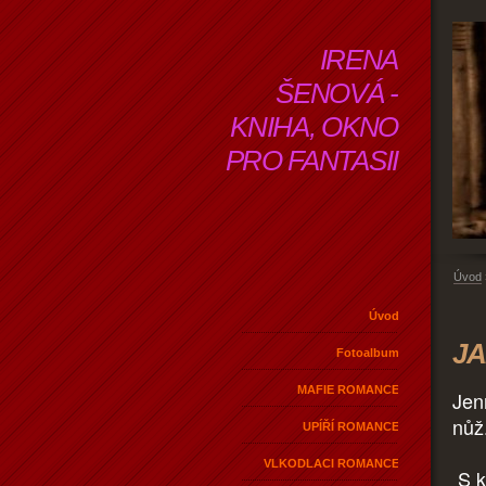
IRENA
ŠENOVÁ -
KNIHA, OKNO
PRO FANTASII
Úvod
Úvod
JA
Fotoalbum
MAFIE ROMANCE
Jen
nůž
UPÍŘÍ ROMANCE
VLKODLACI ROMANCE
S k