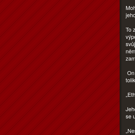
Moh
jeho
To z
výp
svůj
němu
zam
On s
toli
„Et
Jeh
se 
„Ne