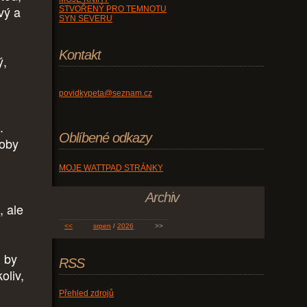
vý a
STVOŘENÝ PRO TEMNOTU
SYN SEVERU
Kontakt
ý,
povidkypeta@seznam.cz
.
Oblíbené odkazy
koby
MOJE WATTPAD STRÁNKY
Archiv
, ale
<<
srpen
/
2026
>>
 by
RSS
oliv,
Přehled zdrojů