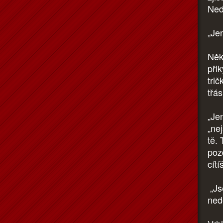
Ned
„Je
Něko
při
tri
třás
„Jen
„ne
tě.
pozd
cítí
„Jse
ned