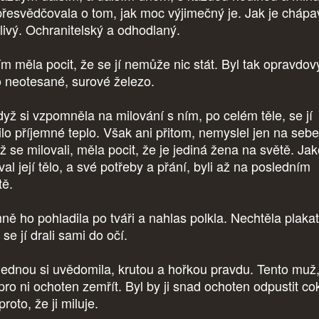
přesvědčovala o tom, jak moc výjimečný je. Jak je chápa
ělivý. Ochranitelský a odhodlaný.
ím měla pocit, že se jí nemůže nic stát. Byl tak opravdov
o neotesané, surové železo.
dyž si vzpomněla na milování s ním, po celém těle, se jí
lilo příjemné teplo. Však ani přitom, nemyslel jen na sebe
ž se milovali, měla pocit, že je jediná žena na světě. Ja
val její tělo, a své potřeby a přání, byli až na posledním
tě.
ně ho pohladila po tváři a nahlas polkla. Nechtěla plakat
 se jí drali sami do očí.
ednou si uvědomila, krutou a hořkou pravdu. Tento muž,
pro ni ochoten zemřít. Byl by ji snad ochoten odpustit cok
proto, že ji miluje.