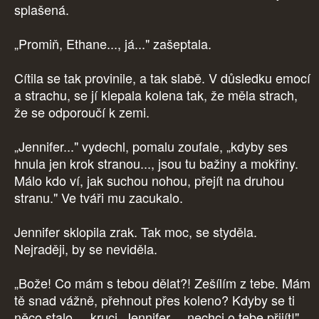
splašená.
„Promiň, Ethane..., já..." zašeptala.
Cítila se tak provinile, a tak slabě. V důsledku emocí
a strachu, se jí klepala kolena tak, že měla strach,
že se odporoučí k zemi.
„Jennifer..." vydechl, pomalu zoufale, „kdyby ses
hnula jen krok stranou..., jsou tu bažiny a mokřiny.
Málo kdo ví, jak suchou nohou, přejít na druhou
stranu." Ve tváři mu zacukalo.
Jennifer sklopila zrak. Tak moc, se styděla.
Nejraději, by se neviděla.
„Bože! Co mám s tebou dělat?! Zešílím z tebe. Mám
tě snad vážně, přehnout přes koleno? Kdyby se ti
něco stalo..., kruci, Jennifer..., nechci o tebe přijít!"