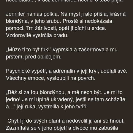
Jennifer nahlas polkla. Na mysl ji ale přišla, krásná
blondýna, v jeho srubu. Prostě si nedokázala
pomoci. Trn žárlivosti, opět ji píchl u srdce.
Vzdorovitě vystrčila bradu.
„Může ti to být fuk!" vyprskla a zašermovala mu
prstem, před obličejem.
Psychické vypětí, a adrenalin v její krvi, udělali své.
Všechny emoce, vystoupili na povrch.
„Běž si za tou blondýnou, a mě nech být. Je mi to
jedno! Je mi úplně ukradený, jestli se tam scházíte
a..." její ruka, vystřelila k jeho tváři.
Chytil ji do svých dlaní a nedovolil ji, ani se hnout.
Zazmítala se v jeho objetí a divoce mu zabušila