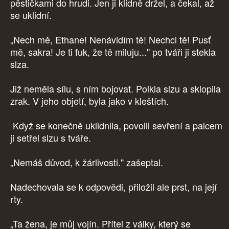
pěstičkami do hrudi. Jen ji klidně držel, a čekal, až
se uklidní.
„Nech mě, Ethane! Nenávidím tě! Nechci tě! Pusť
mě, sakra! Je ti fuk, že tě miluju..." po tváři ji stekla
slza.
Již neměla sílu, s ním bojovat. Polkla slzu a sklopila
zrak. V jeho objetí, byla jako v kleštích.
Když se konečně uklidnila, povolil sevření a palcem
ji setřel slzu s tváře.
„Nemáš důvod, k žárlivosti." zašeptal.
Nadechovala se k odpovědi, přiložil ale prst, na její
rty.
„Ta žena, je můj vojín. Přítel z války, který se