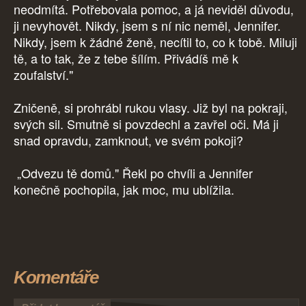
neodmítá. Potřebovala pomoc, a já neviděl důvodu,
ji nevyhovět. Nikdy, jsem s ní nic neměl, Jennifer.
Nikdy, jsem k žádné ženě, necítil to, co k tobě. Miluji
tě, a to tak, že z tebe šílím. Přivádíš mě k
zoufalství."
Zničeně, si prohrábl rukou vlasy. Již byl na pokraji,
svých sil. Smutně si povzdechl a zavřel oči. Má ji
snad opravdu, zamknout, ve svém pokoji?
„Odvezu tě domů." Řekl po chvíli a Jennifer
konečně pochopila, jak moc, mu ublížila.
Komentáře