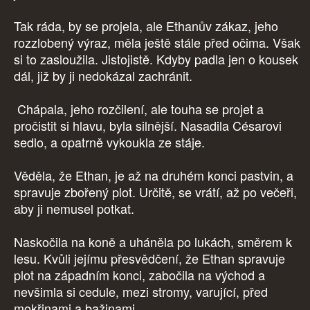
Tak ráda, by se projela, ale Ethanův zákaz, jeho
rozzlobený výraz, měla ještě stále před očima. Však
si to zasloužila. Jistojistě. Kdyby padla jen o kousek
dál, již by ji nedokázal zachránit.
Chápala, jeho rozčilení, ale touha se projet a
pročistit si hlavu, byla silnější. Nasadila Césarovi
sedlo, a opatrně vykoukla ze stáje.
Věděla, že Ethan, je až na druhém konci pastvin, a
spravuje zbořený plot. Určitě, se vrátí, až po večeři,
aby ji nemusel potkat.
Naskočila na koně a uháněla po lukách, směrem k
lesu. Kvůli jejímu přesvědčení, že Ethan spravuje
plot na západním konci, zabočila na východ a
nevšimla si cedule, mezi stromy, varující, před
mokřinami a bažinami.