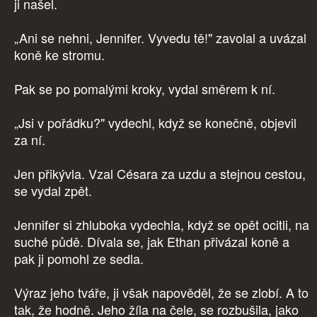
ji našel.
„Ani se nehni, Jennifer. Vyvedu tě!" zavolal a uvázal
koně ke stromu.
Pak se po pomalými kroky, vydal směrem k ní.
„Jsi v pořádku?" vydechl, když se konečně, objevil
za ní.
Jen přikývla. Vzal Césara za uzdu a stejnou cestou,
se vydal zpět.
Jennifer si zhluboka vydechla, když se opět ocitli, na
suché půdě. Dívala se, jak Ethan přivázal koně a
pak ji pomohl ze sedla.
Výraz jeho tváře, ji však napověděl, že se zlobí. A to
tak, že hodně. Jeho žíla na čele, se rozbušila, jako