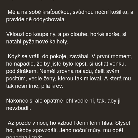
Měla na sobě kraťoučkou, svůdnou noční košilku, a
pravidelně oddychovala.
Vklouzl do koupelny, a po dlouhé, horké sprše, si
natáhl pyžamové kalhoty.
Když se vrátil do pokoje, zaváhal. V první moment,
ho napadlo, že by jistě bylo lepší, si ustlat venku,
pod širákem. Neměl zrovna náladu, čelit svým
pocitům, vedle ženy, kterou tak miloval. A která mu
tak nesmírně, pila krev.
Nakonec si ale opatrně lehl vedle ní, tak, aby ji
nevzbudil.
Až pozdě v noci, ho vzbudil Jenniferin hlas. Slyšel
ho, jakoby zpovzdálí. Jeho noční můry, mu opět
nenechali spát.