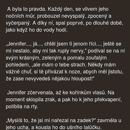
A byla to pravda. Každý den, se vlivem jeho
nočních můr, probouzel nevyspalý, zpocený a
vyčerpaný. A díky ní, spal poprvé, po dlouhé době,
jako když ho do vody hodí.
„Jennifer..., já..., chtěl jsem ti jenom říci..., ještě se
mi nestalo, aby mi tak ruply nervy," podíval se na ní
svým krásným, zeleným a pomalu zoufalým
pohledem, „ale mám o tebe strach. Někdy mám
vážně chuť, si tě přivázat k noze, abych měl jistotu,
že zase nevyvedeš nějakou hloupost!"
Jennifer zčervenala, až ke kořínkům vlasů. Na
moment sklopila zrak, a pak ho k jeho překvapení,
políbila na rty.
„Myslíš to, že jsi mi nařezal na zadek?" zavrněla u
jeho ucha, a kousla ho do ušního lalůčku.