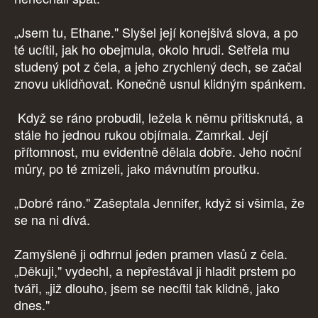
„Jsem tu, Ethane." Slyšel její konejšivá slova, a po
té ucítil, jak ho obejmula, okolo hrudi. Setřela mu
studený pot z čela, a jeho zrychlený dech, se začal
znovu uklidňovat. Konečně usnul klidným spánkem.
Když se ráno probudil, ležela k němu přitisknutá, a
stále ho jednou rukou objímala. Zamrkal. Její
přítomnost, mu evidentně dělala dobře. Jeho noční
můry, po té zmizeli, jako mávnutím proutku.
„Dobré ráno." Zašeptala Jennifer, když si všimla, že
se na ni dívá.
Zamyšleně ji odhrnul jeden pramen vlasů z čela.
„Děkuji," vydechl, a nepřestával ji hladit prstem po
tváři, „již dlouho, jsem se necítil tak klidně, jako
dnes."