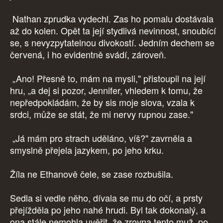
Nathan zprudka vydechl. Zas ho pomalu dostávala
až do kolen. Opět ta její stydlivá nevinnost, snoubící
se, s nevyzpytatelnou divokostí. Jedním dechem se
červená, i ho evidentně svádí, zároveň.
„Ano! Přesně to, mám na mysli," přistoupil na její
hru, „a dej si pozor, Jennifer, vhledem k tomu, že
nepředpokládám, že by sis moje slova, vzala k
srdci, může se stát, že mi nervy rupnou zase."
„Já mám pro strach uděláno, víš?" zavrněla a
smyslně přejela jazykem, po jeho krku.
Žíla ne Ethanově čele, se zase rozbušila.
Sedla si vedle něho, dívala se mu do očí, a prsty
přejížděla po jeho nahé hrudi. Byl tak dokonalý, a
ona stále nemohla uvěřit, že zrovna tento muž, po