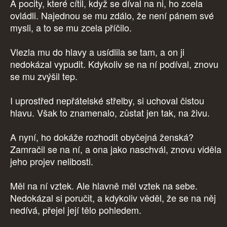
A pocity, které cítil, když se díval na ni, ho zcela
ovládli. Najednou se mu zdálo, že není pánem své
mysli, a to se mu zcela příčilo.
Vlezla mu do hlavy a usídlila se tam, a on ji
nedokázal vypudit. Kdykoliv se na ní podíval, znovu
se mu zvýšil tep.
I uprostřed nepřátelské střelby, si uchoval čistou
hlavu. Však to znamenalo, zůstat jen tak, na živu.
A nyní, ho dokáže rozhodit obyčejná ženská?
Zamračil se na ní, a ona jako naschvál, znovu viděla
jeho projev nelibosti.
Měl na ní vztek. Ale hlavně měl vztek na sebe.
Nedokázal si poručit, a kdykoliv věděl, že se na něj
nedívá, přejel její tělo pohledem.