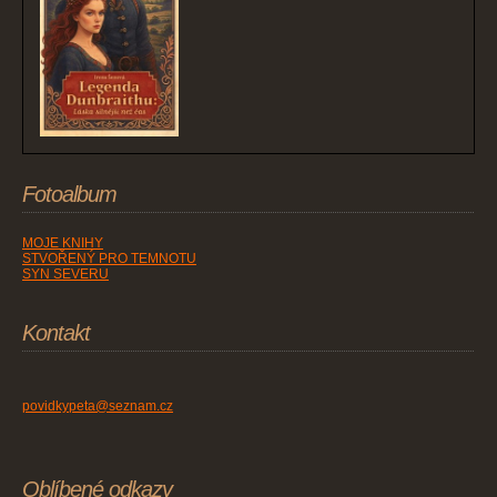
Fotoalbum
MOJE KNIHY
STVOŘENÝ PRO TEMNOTU
SYN SEVERU
Kontakt
povidkypeta@seznam.cz
Oblíbené odkazy