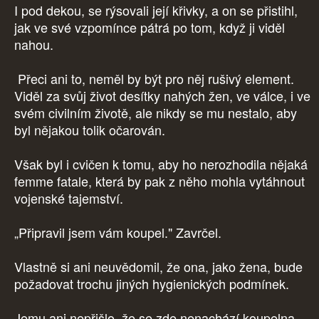
I pod dekou, se rýsovali její křivky, a on se přistihl,
jak ve své vzpomínce pátrá po tom, když ji viděl
nahou.
Přeci ani to, neměl by být pro něj rušivý element.
Viděl za svůj život desítky nahých žen, ve válce, i ve
svém civilním životě, ale nikdy se mu nestalo, aby
byl nějakou tolik očarován.
Však byl i cvičen k tomu, aby ho nerozhodila nějaká
femme fatale, která by pak z něho mohla vytáhnout
vojenské tajemství.
„Připravil jsem vám koupel." Zavrčel.
Vlastně si ani neuvědomil, že ona, jako žena, bude
požadovat trochu jiných hygienických podmínek.
Jemu ani nepřišlo, že se zde nenachází koupelna,