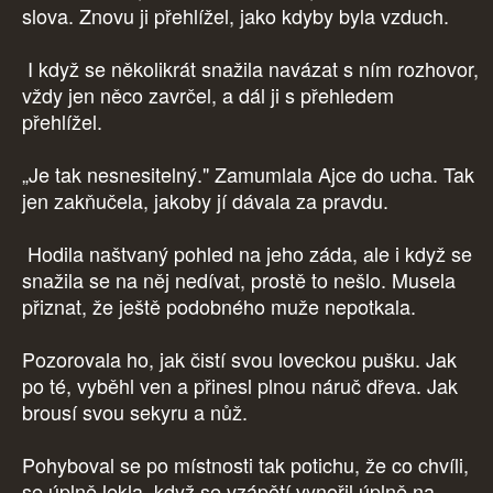
slova. Znovu ji přehlížel, jako kdyby byla vzduch.
I když se několikrát snažila navázat s ním rozhovor,
vždy jen něco zavrčel, a dál ji s přehledem
přehlížel.
„Je tak nesnesitelný." Zamumlala Ajce do ucha. Tak
jen zakňučela, jakoby jí dávala za pravdu.
Hodila naštvaný pohled na jeho záda, ale i když se
snažila se na něj nedívat, prostě to nešlo. Musela
přiznat, že ještě podobného muže nepotkala.
Pozorovala ho, jak čistí svou loveckou pušku. Jak
po té, vyběhl ven a přinesl plnou náruč dřeva. Jak
brousí svou sekyru a nůž.
Pohyboval se po místnosti tak potichu, že co chvíli,
se úplně lekla, když se vzápětí vynořil úplně na