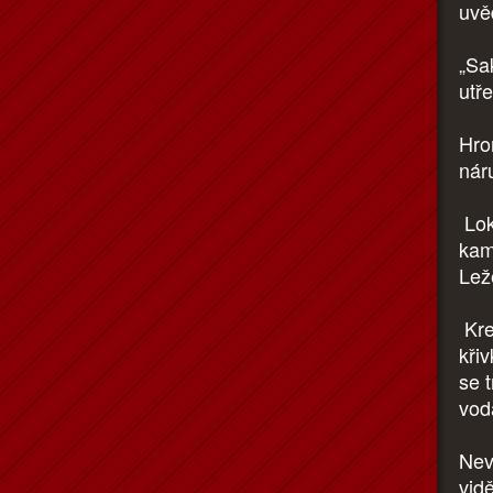
uvě
„Sa
utře
Hro
náru
Lok
kam
Leže
Kre
kři
se 
vod
Nev
vid