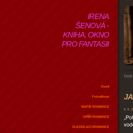
IRENA
ŠENOVÁ -
KNIHA, OKNO
PRO FANTASII
Úvod
Úvod
JA
Fotoalbum
MAFIE ROMANCE
6. 6. 
„Po
UPÍŘÍ ROMANCE
vod
VLKODLACI ROMANCE