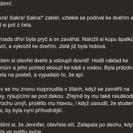
domí.
kra! Sakra! Sakra!" zaklel, vztekle se podíval ke dveřím 
l si pot z čela.
mada dříví byla pryč a on zaváhal. Naložil si kupu špalk
čí, a vykročil ke dveřím. Jistě již byla hotová.
tem si otevřel dveře a vstoupil dovnitř. Hodil náklad ke
nům a jeho pohled sklouzl ke kádi s vodou. Byla prázdn
la na posteli, a vypadalo to, že spí.
v se mu znovu rozproudila v žilách, když se zaměřil na
vky, rýsujícími se pod dekou. Zřejmě by mu také neuškodi
trochu umýt, prolétlo mu hlavou, i když usoudil, že stude
a, by byla nyní příhodnější.
šiml si, že Jennifer, otevřela oči. Zalapala po dechu, kd
ěla ve světlu svíce.