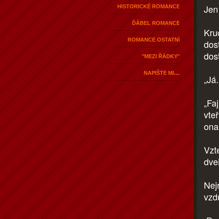
Jen
HISTORICKÉ ROMANCE
ĎÁBEL ROMANCE
Kru
ROMANCE OSTATNÍ
dos
dost
"MEZI ŘÁDKY"
NAPIŠTE MI....
„Já.
„Fa
vteř
ona
Vzt
dve
Nej
vzd