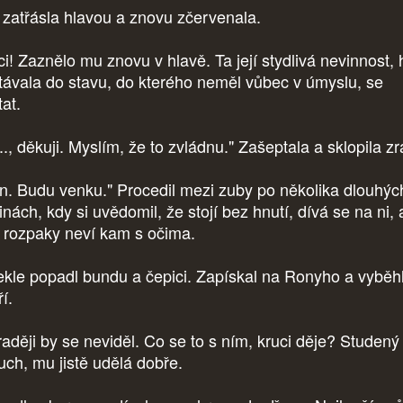
 zatřásla hlavou a znovu zčervenala.
ci! Zaznělo mu znovu v hlavě. Ta její stydlivá nevinnost, 
távala do stavu, do kterého neměl vůbec v úmyslu, se
at.
.., děkuji. Myslím, že to zvládnu." Zašeptala a sklopila z
jn. Budu venku." Procedil mezi zuby po několika dlouhýc
inách, kdy si uvědomil, že stojí bez hnutí, dívá se na ni, 
 rozpaky neví kam s očima.
ekle popadl bundu a čepici. Zapískal na Ronyho a vyběh
ří.
raději by se neviděl. Co se to s ním, kruci děje? Studený
uch, mu jistě udělá dobře.