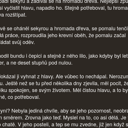
adl sekyru a zadíval se na hromadu dřeva. Nejlepší zp
 si vyčistit hlavu, napadlo ho. Stejně potřeboval, tu hrom
va rozštípat.
ivě se oháněl sekyrou a hromada dřeva, se pomalu tenči
dá práce, rozproudila jeho krevní oběh, že pomalu začal
ládat svůj oděv.
dil bundu i čepici a stejně z něho lilo, jako kdyby byl let
er, a ne deset stupňů pod nulou.
okázal ji vyhnat z hlavy. Ale vůbec to nechápal. Nerozu
. Ještě než se tu před několika dny zjevila, měl pocit, že
elku spokojen, se svým životem. Měl čistou hlavu, a to by
iné, co potřeboval.
yní? Nebyla jediná chvíle, aby se jeho pozornost, neobrá
ím směrem. Zrovna jako teď. Myslel na to, co asi dělá. Je
 chatě. V jeho posteli, a tep se mu zvedne, již jen když s