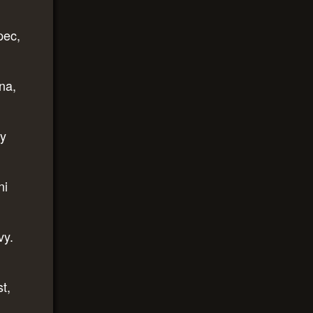
pec,
ena,
by
ni
vy.
t,