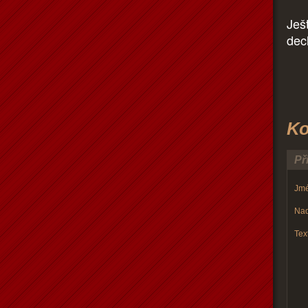
Ješ
dec
Ko
Př
Jmé
Nad
Text