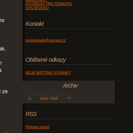
STVOŘENÝ PRO TEMNOTU
SYN SEVERU
ho
Kontakt
povidkypeta@seznam.cz
rak.
Oblíbené odkazy
h
a
MOJE WATTPAD STRÁNKY
Archiv
l ze
<<
srpen
/
2026
>>
RSS
Přehled zdrojů