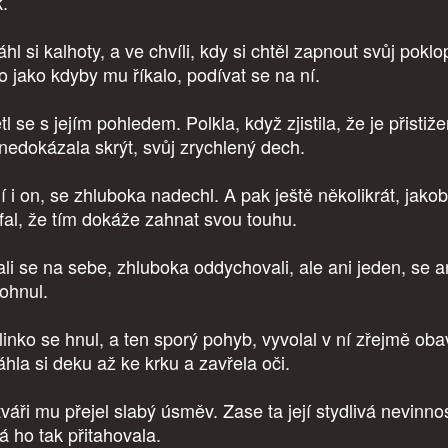
k.
hl si kalhoty, a ve chvíli, kdy si chtěl zapnout svůj poklo
o jako kdyby mu říkalo, podívat se na ní.
tl se s jejím pohledem. Polkla, když zjistila, že je přistiž
 nedokázala skrýt, svůj zrychlený dech.
í i on, se zhluboka nadechl. A pak ještě několikrát, jako
fal, že tím dokáže zahnat svou touhu.
ali se na sebe, zhluboka oddychovali, ale ani jeden, se a
ohnul.
inko se hnul, a ten sporý pohyb, vyvolal v ní zřejmě oba
táhla si deku až ke krku a zavřela oči.
váři mu přejel slabý úsměv. Zase ta její stydlivá nevinnos
rá ho tak přitahovala.