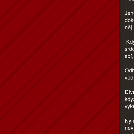
Jeh
dok
něj 
Kdy
srd
spí
Odh
vod
Dív
kdy
vyk
Nyní
nev