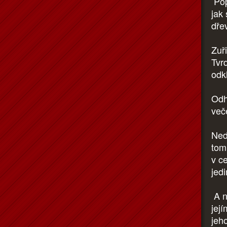
Pop
jak
dře
Zuř
Tvr
odk
Odho
več
Ned
tomu
v c
jed
A n
jej
jeho