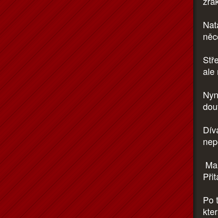
zra
Natá
něc
Stře
ale
Nyn
dou
Dív
nep
Mal
Při
Po t
kte