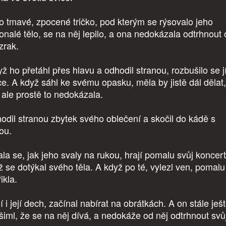
o tmavé, zpocené tričko, pod kterým se rýsovalo jeho
onalé tělo, se na něj lepilo, a ona nedokázala odtrhnout
zrak.
ž ho přetáhl přes hlavu a odhodil stranou, rozbušilo se j
ce. A když sáhl ke svému opasku, měla by jistě dál dělat
, ale prostě to nedokázala.
odil stranou zbytek svého oblečení a skočil do kádě s
ou.
ala se, jak jeho svaly na rukou, hrají pomalu svůj koncert
ž se dotýkal svého těla. A když po té, vylezl ven, pomalu
řikla.
 i její dech, začínal nabírat na obrátkách. A on stále ješt
šiml, že se na něj dívá, a nedokáže od něj odtrhnout svů