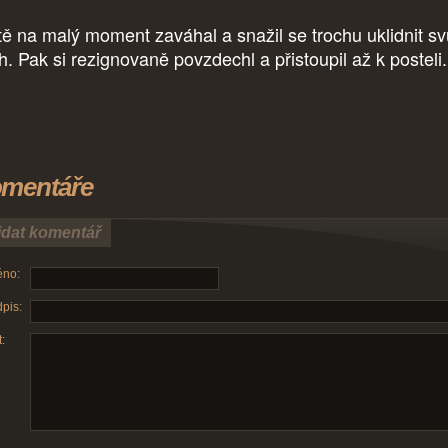
tě na malý moment zaváhal a snažil se trochu uklidnit sv
h. Pak si rezignovaně povzdechl a přistoupil až k posteli
mentáře
idat komentář
no:
pis:
: