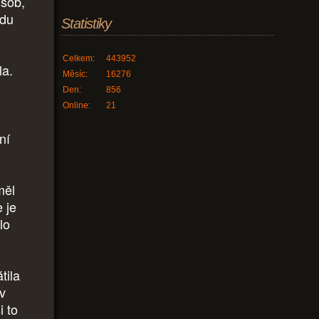
ůsob,
adu
Statistiky
Celkem:
443952
la.
Měsíc:
16276
Den:
856
Online:
21
ní
měl
 je
lo
tila
 v
i to