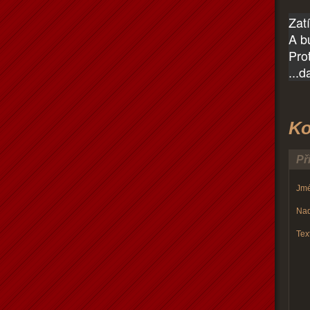
Zat
A b
Pro
...
Ko
Př
Jmé
Nad
Text