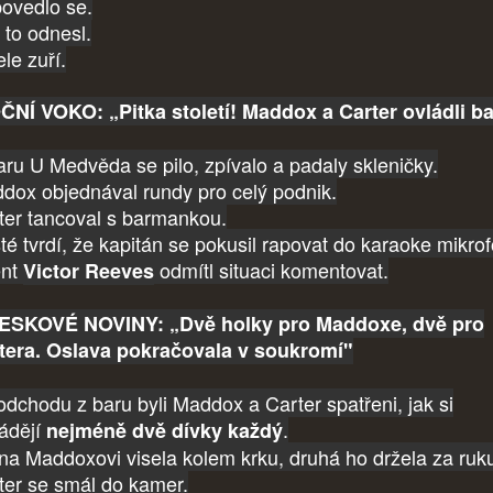
ovedlo se.
 to odnesl.
le zuří.
NÍ VOKO: „Pitka století! Maddox a Carter ovládli ba
aru U Medvěda se pilo, zpívalo a padaly skleničky.
dox objednával rundy pro celý podnik.
ter tancoval s barmankou.
té tvrdí, že kapitán se pokusil rapovat do karaoke mikro
ent
odmítl situaci komentovat.
Victor Reeves
SKOVÉ NOVINY: „Dvě holky pro Maddoxe, dvě pro
tera. Oslava pokračovala v soukromí"
odchodu z baru byli Maddox a Carter spatřeni, jak si
ádějí
.
nejméně dvě dívky každý
na Maddoxovi visela kolem krku, druhá ho držela za ruk
ter se smál do kamer.