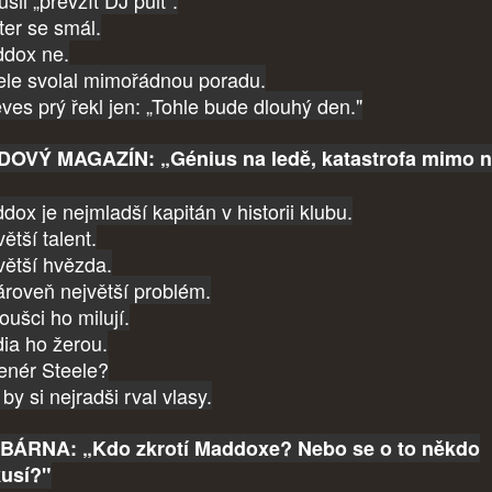
ter se smál.
dox ne.
ele svolal mimořádnou poradu.
ves prý řekl jen: „Tohle bude dlouhý den."
OVÝ MAGAZÍN: „Génius na ledě, katastrofa mimo n
dox je nejmladší kapitán v historii klubu.
ětší talent.
větší hvězda.
ároveň největší problém.
oušci ho milují.
ia ho žerou.
renér Steele?
by si nejradši rval vlasy.
ÁRNA: „Kdo zkrotí Maddoxe? Nebo se o to někdo
usí?"