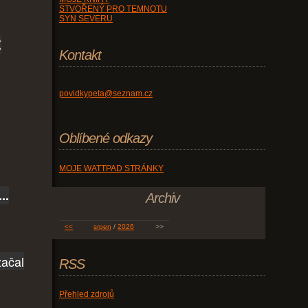
STVOŘENÝ PRO TEMNOTU
SYN SEVERU
X
Kontakt
povidkypeta@seznam.cz
Oblíbené odkazy
MOJE WATTPAD STRÁNKY
..
Archiv
<<
srpen
/
2026
>>
začal
RSS
Přehled zdrojů