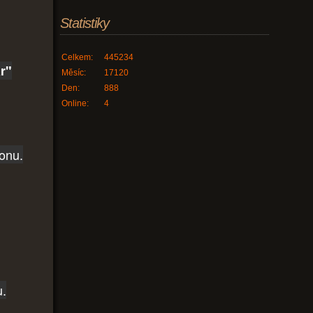
Statistiky
Celkem:
445234
r"
Měsíc:
17120
Den:
888
Online:
4
fonu.
u.