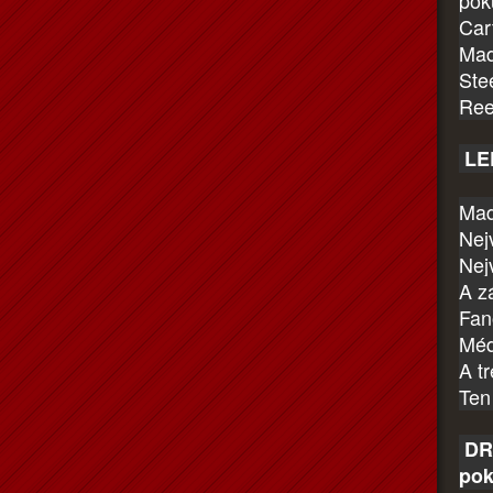
Car
Mad
Ste
Ree
LED
Mad
Nejv
Nej
A z
Fan
Méd
A t
Ten 
DRB
pok