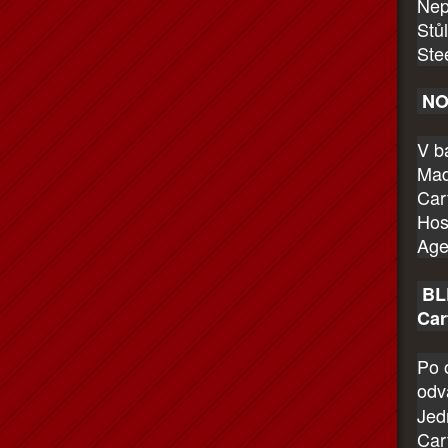
Nep
Stůl
Stee
NOČ
V b
Mad
Car
Hos
Ag
BLE
Car
Po 
odv
Jed
Car