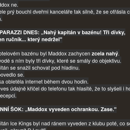
dox ne.
ele prý bouchl dveřmi kanceláře tak silně, že se otřásla c
a.
ARAZZI DNES: „Nahý kapitán v bazénu! Tři dívky,
en ručník... který nedržel"
otelovém bazénu byl Maddox zachycen
.
zcela nahý
odě s ním byly tři dívky, které se smály do objektivu.
itán se snažil schovat pod hladinu.
ovedlo se.
ka obletěla internet během dvou hodin.
es údajně křičel do telefonu tak hlasitě, že to slyšeli i h
recepci.
NÍ ŠOK: „Maddox vyveden ochrankou. Zase."
itán Ice Kings byl nad ránem vyveden z klubu poté, co s
sil „převzít DJ pult".