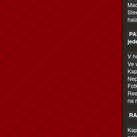
Mad
Ste
hal
PAP
jed
V h
Ve v
Kap
Nep
Fot
Reev
na 
RAN
Kap
poku