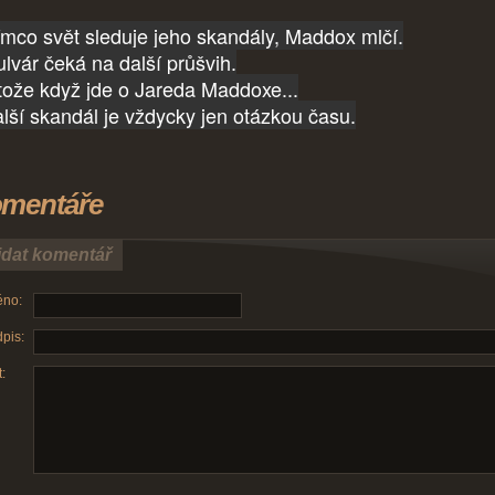
ímco svět sleduje jeho skandály, Maddox mlčí.
ulvár čeká na další průšvih.
tože když jde o Jareda Maddoxe...
další skandál je vždycky jen otázkou času.
mentáře
idat komentář
no:
pis:
: