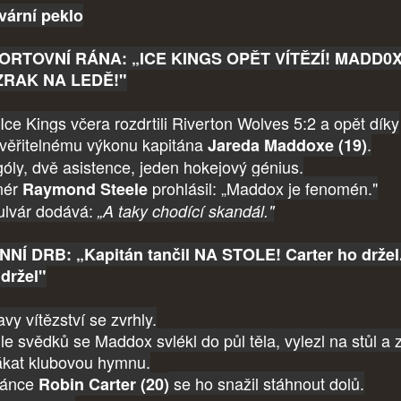
vární peklo
ORTOVNÍ RÁNA: „ICE KINGS OPĚT VÍTĚZÍ! MADD0
ZRAK NA LEDĚ!"
Ice Kings včera rozdrtili Riverton Wolves 5:2 a opět díky
věřitelnému výkonu kapitána
.
Jareda Maddoxe (19)
 góly, dvě asistence, jeden hokejový génius.
nér
prohlásil: „Maddox je fenomén."
Raymond Steele
ulvár dodává:
„A taky chodící skandál."
NÍ DRB: „Kapitán tančil NA STOLE! Carter ho držel.
držel"
vy vítězství se zvrhly.
le svědků se Maddox svlékl do půl těla, vylezl na stůl a 
ákat klubovou hymnu.
ránce
se ho snažil stáhnout dolů.
Robin Carter (20)