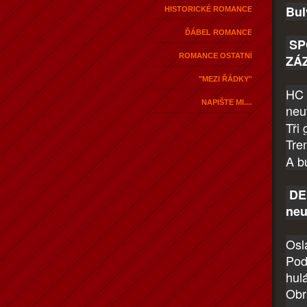
Bul
HISTORICKÉ ROMANCE
ĎÁBEL ROMANCE
SP
ROMANCE OSTATNÍ
ZÁ
"MEZI ŘÁDKY"
HC 
NAPIŠTE MI....
neu
Tři
Tre
A b
DEN
neu
Osla
Pod
hul
Ob