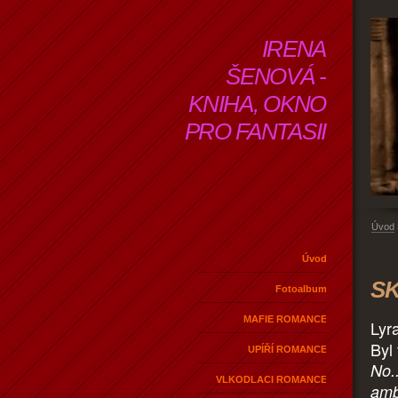
IRENA
ŠENOVÁ -
KNIHA, OKNO
PRO FANTASII
Úvod
Úvod
SK
Fotoalbum
MAFIE ROMANCE
Lyr
Byl
UPÍŘÍ ROMANCE
No.
VLKODLACI ROMANCE
amb