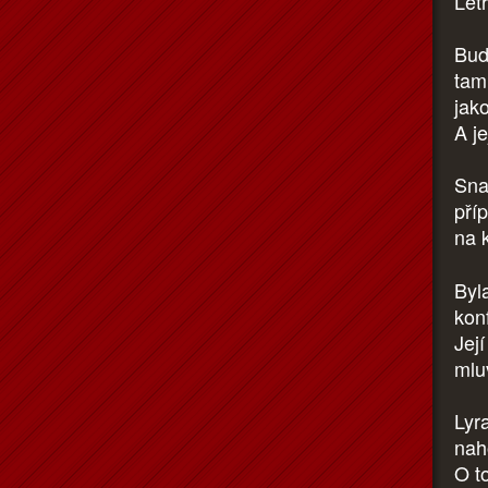
Let
Bud
tam
jako
A je
Sna
pří
na 
Byl
konf
Její
mlu
Lyr
nah
O t