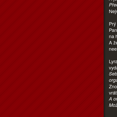
Pře
Nej
Prý
Paní
na 
A ž
nee
Lyr
vyd
Seb
org
Zno
vrát
A o
Mož