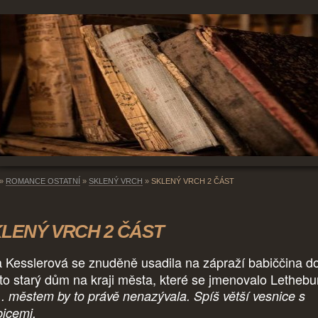
»
ROMANCE OSTATNÍ
»
SKLENÝ VRCH
»
SKLENÝ VRCH 2 ČÁST
LENÝ VRCH 2 ČÁST
a Kesslerová se znuděně usadila na zápraží babiččina d
 to starý dům na kraji města, které se jmenovalo Lethebu
.. městem by to právě nenazývala. Spíš větší vesnice s
icemi.