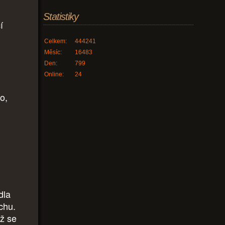
Statistiky
í
Celkem:
444241
Měsíc:
16483
Den:
799
Online:
24
o,
dla
chu.
už se