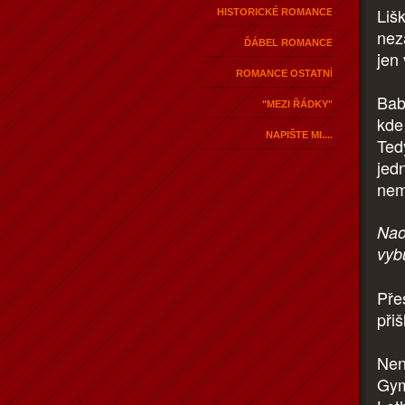
Liš
HISTORICKÉ ROMANCE
nez
ĎÁBEL ROMANCE
jen
ROMANCE OSTATNÍ
Bab
"MEZI ŘÁDKY"
kde
NAPIŠTE MI....
Tedy
jed
nem
Nao
vyb
Pře
přiš
Není
Gym