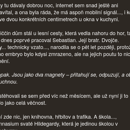
ky tu dávaly dobrou noc, internet sem snad ještě ani
avítal, a ona byla ráda, že má aspoň mobilní signál..., i 
 ve dvou konkrétních centimetrech u okna v kuchyni.
iččin dům stál u lesní cesty, která vedla nahoru do hor, 
 dnes poprvé pracoval Sebastian. Její bratr. Dvojče.
... technicky vzato..., narodila se o pět let později, prot
no embryo bylo kdysi zmrazeno, ale na jejich poutu to ni
ění.
pak. Jsou jako dva magnety – přitahují se, odpuzují, a 
uchnou.
stěhovali se sem před víc než měsícem, ale už nyní ji to
lo jako celá věčnost.
 zde nic, jen knihovna, hřbitov a trafika. A škola...,
nasium svaté Hildegardy, která je jedinou školou v