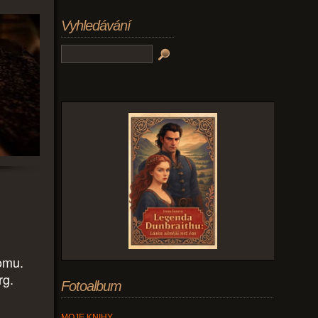
Vyhledávání
omu.
rg.
Fotoalbum
MOJE KNIHY