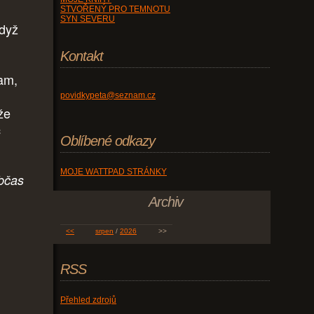
STVOŘENÝ PRO TEMNOTU
SYN SEVERU
když
Kontakt
tam,
povidkypeta@seznam.cz
ože
c
Oblíbené odkazy
MOJE WATTPAD STRÁNKY
občas
Archiv
<<
srpen
/
2026
>>
RSS
Přehled zdrojů