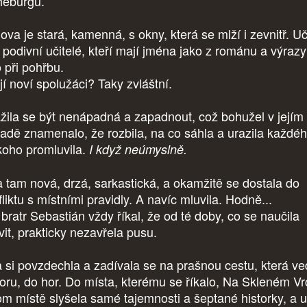
heburgu.
ova je stará, kamenná, s okny, která se mlží i zevnitř. Uč
 podivní učitelé, kteří mají jména jako z románu a výrazy
 při pohřbu.
jí noví spolužáci? Taky zvláštní.
žila se být nenápadná a zapadnout, což bohužel v jejím
padě znamenalo, že rozbila, na co sáhla a urazila každéh
koho promluvila.
I když neúmyslně.
a tam nová, drzá, sarkastická, a okamžitě se dostala do
liktu s místními pravidly. A navíc mluvila. Hodně...
 bratr Sebastián vždy říkal, že od té doby, co se naučila
vit, prakticky nezavřela pusu.
a si povzdechla a zadívala se na prašnou cestu, která ve
oru, do hor. Do místa, kterému se říkalo, Na Skleném Vr
om místě slyšela samé tajemnosti a šeptané historky, a 