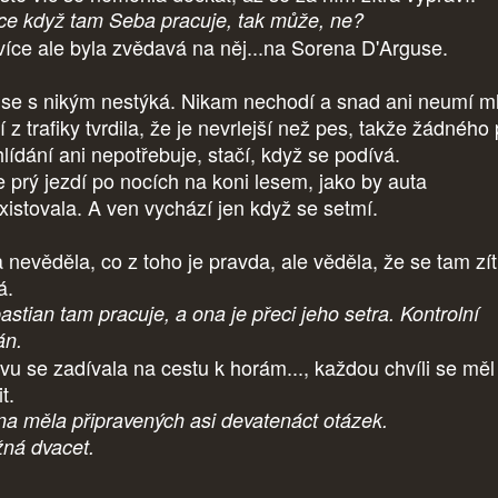
ce když tam Seba pracuje, tak může, ne?
více ale byla zvědavá na něj...na Sorena D'Arguse.
 se s nikým nestýká. Nikam nechodí a snad ani neumí ml
 z trafiky tvrdila, že je nevrlejší než pes, takže žádného
hlídání ani nepotřebuje, stačí, když se podívá.
e prý jezdí po nocích na koni lesem, jako by auta
xistovala. A ven vychází jen když se setmí.
a nevěděla, co z toho je pravda, ale věděla, že se tam zít
á.
astian tam pracuje, a ona je přeci jeho setra. Kontrolní
án.
vu se zadívala na cestu k horám..., každou chvíli se měl
it.
na měla připravených asi devatenáct otázek.
ná dvacet.