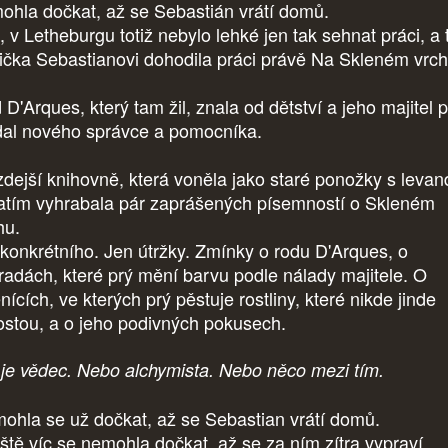
ohla dočkat, až se Sebastián vrátí domů.
, v Letheburgu totiž nebylo lehké jen tak sehnat práci, a 
ička Sebastianovi dohodila práci právě Na Skleném vrch
D'Arques, který tam žil, znala od dětství a jeho majitel p
dal nového správce a pomocníka.
zdejší knihovně, která voněla jako staré ponožky s levand
zatím vyhrabala pár zaprášených písemností o Skleném
hu.
 konkrétního. Jen útržky. Zmínky o rodu D'Arques, o
radách, které prý mění barvu podle nálady majitele. O
nících, ve kterých prý pěstuje rostliny, které nikde jinde
ostou, a o jeho podivných pokusech.
 je vědec. Nebo alchymista. Nebo něco mezi tím.
ohla se už dočkat, až se Sebastian vrátí domů.
eště víc se nemohla dočkat, až se za ním zítra vypraví.