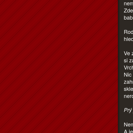
nem
Zde
bab
Rod 
hle
Ve 
si 
Vrc
Nic
zah
skle
ner
Prý
Nem
A j