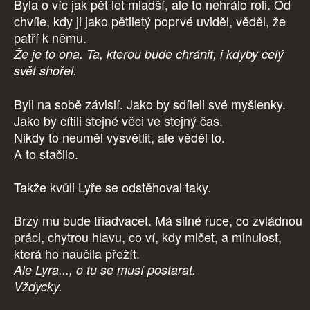
Byla o víc jak pět let mladší, ale to nehrálo roli. Od
chvíle, kdy ji jako pětiletý poprvé uviděl, věděl, že
patří k němu.
Že je to ona. Ta, kterou bude chránit, i kdyby celý
svět shořel.
Byli na sobě závislí. Jako by sdíleli své myšlenky.
Jako by cítili stejné věci ve stejný čas.
Nikdy to neuměl vysvětlit, ale věděl to.
A to stačilo.
Takže kvůli Lyře se odstěhoval taky.
Brzy mu bude třiadvacet. Má silné ruce, co zvládnou
práci, chytrou hlavu, co ví, kdy mlčet, a minulost,
která ho naučila přežít.
Ale Lyra..., o tu se musí postarat.
Vždycky.