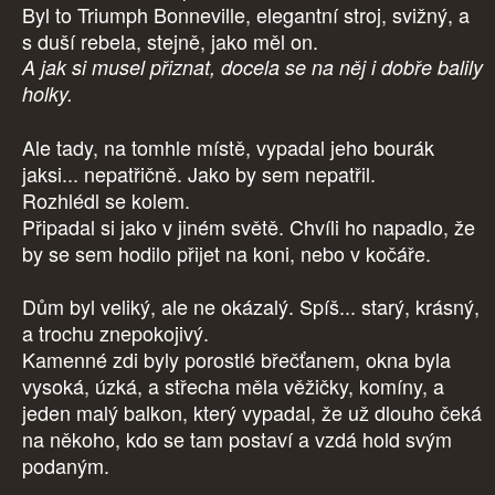
Byl to Triumph Bonneville, elegantní stroj, svižný, a
s duší rebela, stejně, jako měl on.
A jak si musel přiznat, docela se na něj i dobře balily
holky.
Ale tady, na tomhle místě, vypadal jeho bourák
jaksi... nepatřičně. Jako by sem nepatřil.
Rozhlédl se kolem.
Připadal si jako v jiném světě. Chvíli ho napadlo, že
by se sem hodilo přijet na koni, nebo v kočáře.
Dům byl veliký, ale ne okázalý. Spíš... starý, krásný,
a trochu znepokojivý.
Kamenné zdi byly porostlé břečťanem, okna byla
vysoká, úzká, a střecha měla věžičky, komíny, a
jeden malý balkon, který vypadal, že už dlouho čeká
na někoho, kdo se tam postaví a vzdá hold svým
podaným.