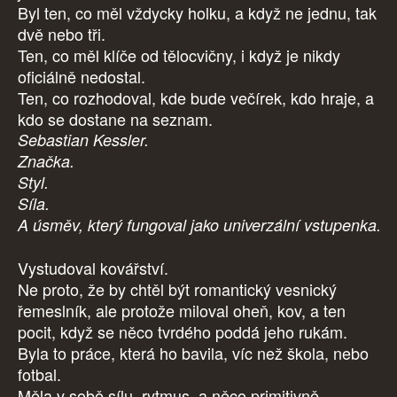
Byl ten, co měl vždycky holku, a když ne jednu, tak
dvě nebo tři.
Ten, co měl klíče od tělocvičny, i když je nikdy
oficiálně nedostal.
Ten, co rozhodoval, kde bude večírek, kdo hraje, a
kdo se dostane na seznam.
Sebastian Kessler.
Značka.
Styl.
Síla.
A úsměv, který fungoval jako univerzální vstupenka.
Vystudoval kovářství.
Ne proto, že by chtěl být romantický vesnický
řemeslník, ale protože miloval oheň, kov, a ten
pocit, když se něco tvrdého poddá jeho rukám.
Byla to práce, která ho bavila, víc než škola, nebo
fotbal.
Měla v sobě sílu, rytmus, a něco primitivně