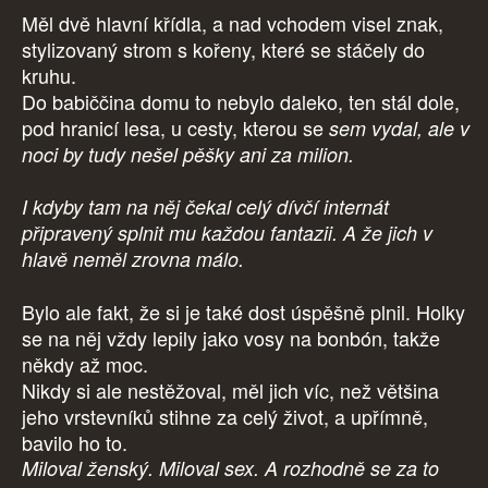
Měl dvě hlavní křídla, a nad vchodem visel znak,
stylizovaný strom s kořeny, které se stáčely do
kruhu.
Do babiččina domu to nebylo daleko, ten stál dole,
pod hranicí lesa, u cesty, kterou se
sem vydal, ale v
noci by tudy nešel pěšky ani za milion.
I kdyby tam na něj čekal celý dívčí internát
připravený splnit mu každou fantazii. A že jich v
hlavě neměl zrovna málo.
Bylo ale fakt, že si je také dost úspěšně plnil. Holky
se na něj vždy lepily jako vosy na bonbón, takže
někdy až moc.
Nikdy si ale nestěžoval, měl jich víc, než většina
jeho vrstevníků stihne za celý život, a upřímně,
bavilo ho to.
Miloval ženský. Miloval sex. A rozhodně se za to