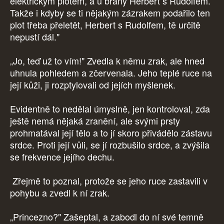
elektrickým plotem, a u brány Herbert s Rudolfem.
Takže i kdyby se ti nějakým zázrakem podařilo ten
plot třeba přeletět, Herbert s Rudolfem, tě určitě
nepustí dál."
„Jo, teď už to vím!" Zvedla k němu zrak, ale hned
uhnula pohledem a zčervenala. Jeho teplé ruce na
její kůži, ji rozptylovali od jejích myšlenek.
Evidentně to nedělal úmyslně, jen kontroloval, zda
ještě nemá nějaká zranění, ale svými prsty
prohmatával její tělo a to jí skoro přivádělo zástavu
srdce. Proti její vůli, se jí rozbušilo srdce, a zvýšila
se frekvence jejího dechu.
Zřejmě to poznal, protože se jeho ruce zastavili v
pohybu a zvedl k ní zrak.
„Princezno?" Zašeptal, a zabodl do ní své temně