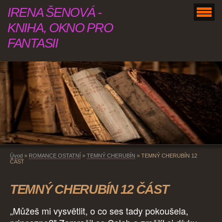
IRENA ŠENOVÁ -
KNIHA, OKNO PRO
FANTASII
Úvod
»
ROMANCE OSTATNÍ
»
TEMNÝ CHERUBÍN
»
TEMNÝ CHERUBÍN 12
ČÁST
TEMNÝ CHERUBÍN 12 ČÁST
„Můžeš mi vysvětlit, o co ses tady pokoušela,