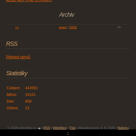
MOJE WATTPAD STRÁNKY
Archiv
<<
srpen
/
2026
>>
RSS
Přehled zdrojů
Statistiky
Celkem:
443591
Měsíc:
16101
Den:
858
Online:
22
© 2026 eStránky.cz
|
RSS
|
WebSlice
|
Tisk
|
Aktualizováno: 4. 8. 2026
|
Nahoru
↑