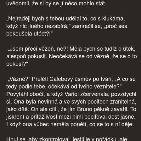
uvědomil, že si by se jí něco mohlo stát.
„Nejraději bych s tebou udělal to, co s klukama,
když nic jiného nezabírá," zamračil se, „proč ses
pokoušela utéct?!"
„Jsem přeci vězeň, ne?! Měla bych se tudíž o útěk,
alespoň pokusit. Neočekává se od vězně, že se o to
pokusí?"
„Vážně?" Přelétl Calebovy úsměv po tváři, „A co se
tedy podle tebe, očekává od tvého věznitele?"
Povytáhl obočí, a když Variol zčervenala, povzdychl
si. Ona byla nevinná a ve svých pocitech zranitelná,
jako dítě. On ale cítil, že jim Bruno pěkně zavařil. To
jiskření a přitažlivost mezi nimi pociťoval dost jasně.
I když ona vůbec neměla ponětí, co se to s ní děje.
Hnul se, aby zkontroloval, jestli je v pořádku, ale