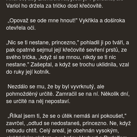
Variol ho držela za tričko dost křečovitě.
„Opovaž se ode mne hnout!" Vykřikla a doširoka
otevřela oči.
„Nic se ti nestane, princezno," pohladil ji po tváři, a
pak opatrně sejmul její křečovité sevření prstů, ze
svého trička, „když si se mnou, nikdy se ti nic
nestane." Zašeptal, a když se trochu uklidnila, vzal
do ruky její kotník.
Nezdálo se mu, že by byl vyvrknutý, ale
pohmožděný určitě. Zamračil se na ní. Několik dní,
se určitě na něj nepostaví.
„Říkal jsem ti, že se o útěk nemáš ani pokoušet,"
zavrčel, „odtud se nedostaneš, princezno. Ne, když
nebudu chtít. Celý areál, je obehnán vysokým,