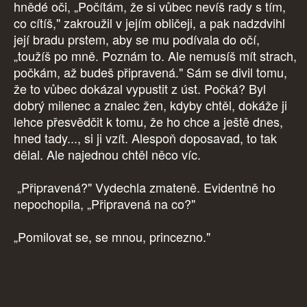
hnědé oči, „Počítám, že si vůbec nevíš rady s tím,
co cítíš," zakroužil v jejím obličeji, a pak nadzdvihl
její bradu prstem, aby se mu podívala do očí,
„toužíš po mně. Poznám to. Ale nemusíš mít strach,
počkám, až budeš připravená." Sám se divil tomu,
že to vůbec dokázal vypustit z úst. Počká? Byl
dobrý milenec a znalec žen, kdyby chtěl, dokáže ji
lehce přesvědčit k tomu, že ho chce a ještě dnes,
hned tady..., si ji vzít. Alespoň doposavad, to tak
dělal. Ale najednou chtěl něco víc.
„Připravená?" Vydechla zmateně. Evidentně ho
nepochopila, „Připravená na co?"
„Pomilovat se, se mnou, princezno."