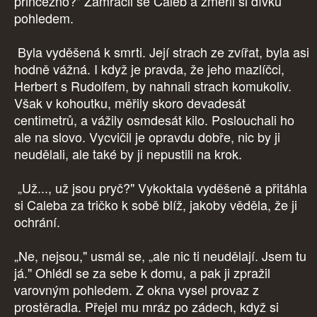
princezno?" Zamračil se Caleb a změřil si dívku
pohledem.
Byla vyděšená k smrti. Její strach ze zvířat, byla asi
hodně vážná. I když je pravda, že jeho mazlíčci,
Herbert s Rudolfem, by nahnali strach komukoliv.
Však v kohoutku, měřily skoro devadesát
centimetrů, a vážily osmdesát kilo. Poslouchali ho
ale na slovo. Vycvičil je opravdu dobře, nic by ji
neudělali, ale také by ji nepustili na krok.
„Už..., už jsou pryč?" Vykoktala vyděšeně a přitáhla
si Caleba za tričko k sobě blíž, jakoby věděla, že ji
ochrání.
„Ne, nejsou," usmál se, „ale nic ti neudělají. Jsem tu
já." Ohlédl se za sebe k domu, a pak ji zpražil
varovným pohledem. Z okna vysel provaz z
prostěradla. Přejel mu mráz po zádech, když si