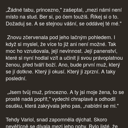
„Žádné tabu, princezno," zašeptal, „mezi námi není
místo na stud. Ber si, po čem toužíš. Říkej si o to.
Dožaduj se. A se stejnou vášní, se oddávej té mé."
Znovu zčervenala pod jeho lačným pohledem. I
když si myslel, že více to již ani není možné. Tak
moc ho vzrušovala, její nevinnost. Její panenství,
které si nyní hodlal vzít a učinit ji svou právoplatnou
ženou, před tváří boží. Ano, bude první muž, který
se jí dotkne. Který ji okusí. Který ji zprzní. A taky
poslední.
„Jsem tvůj muž, princezno. A ty jsi moje žena, to se
prostě nadá popřít," vydechl chraplavě a odhodil
osušku, která zakrývala jeho pas, „nabídni se mi."
Tehdy Variol, snad zapomněla dýchat. Skoro
nevěřícně se dívala mezi jeho nohy. Bylo jisté, že