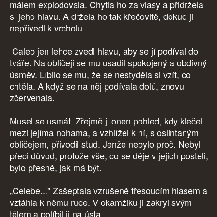
málem explodovala. Chytla ho za vlasy a přidržela
si jeho hlavu. A držela ho tak křečovitě, dokud ji
nepřivedl k vrcholu.
Caleb jen lehce zvedl hlavu, aby se jí podíval do
tváře. Na obličeji se mu usadil spokojený a obdivný
úsměv. Líbilo se mu, že se nestyděla si vzít, co
chtěla. A když se na něj podívala dolů, znovu
zčervenala.
Musel se usmát. Zřejmě ji onen pohled, kdy klečel
mezi jejíma nohama, a vzhlížel k ní, s oslintaným
obličejem, přivodil stud. Jenže nebylo proč. Nebyl
přeci důvod, protože vše, co se děje v jejich posteli,
bylo přesně, jak má být.
„Celebe..." Zašeptala vzrušeně třesoucím hlasem a
vztáhla k němu ruce. V okamžiku ji zakryl svým
tělem a políbil ji na ústa.