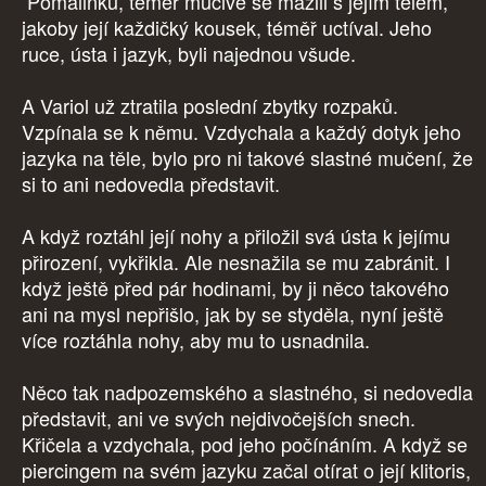
Pomalinku, téměř mučivě se mazlil s jejím tělem,
jakoby její každičký kousek, téměř uctíval. Jeho
ruce, ústa i jazyk, byli najednou všude.
A Variol už ztratila poslední zbytky rozpaků.
Vzpínala se k němu. Vzdychala a každý dotyk jeho
jazyka na těle, bylo pro ni takové slastné mučení, že
si to ani nedovedla představit.
A když roztáhl její nohy a přiložil svá ústa k jejímu
přirození, vykřikla. Ale nesnažila se mu zabránit. I
když ještě před pár hodinami, by ji něco takového
ani na mysl nepřišlo, jak by se styděla, nyní ještě
více roztáhla nohy, aby mu to usnadnila.
Něco tak nadpozemského a slastného, si nedovedla
představit, ani ve svých nejdivočejších snech.
Křičela a vzdychala, pod jeho počínáním. A když se
piercingem na svém jazyku začal otírat o její klitoris,