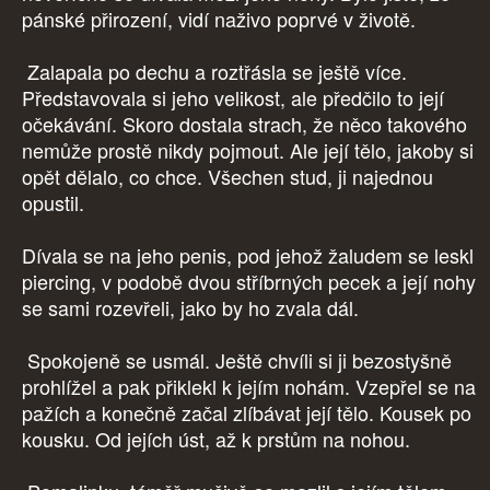
pánské přirození, vidí naživo poprvé v životě.
Zalapala po dechu a roztřásla se ještě více.
Představovala si jeho velikost, ale předčilo to její
očekávání. Skoro dostala strach, že něco takového
nemůže prostě nikdy pojmout. Ale její tělo, jakoby si
opět dělalo, co chce. Všechen stud, ji najednou
opustil.
Dívala se na jeho penis, pod jehož žaludem se leskl
piercing, v podobě dvou stříbrných pecek a její nohy
se sami rozevřeli, jako by ho zvala dál.
Spokojeně se usmál. Ještě chvíli si ji bezostyšně
prohlížel a pak přiklekl k jejím nohám. Vzepřel se na
pažích a konečně začal zlíbávat její tělo. Kousek po
kousku. Od jejích úst, až k prstům na nohou.