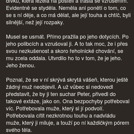
dívku, která ležela na posteli a třásla se vzrušením.
Evidentně se styděla. Neměla ani ponětí o tom, co
se s ní děje, a co má dělat, ale její touha a chtíč, byli
silnější, než její rozpaky.
Musel se usmát. Přímo pražila po jeho dotycích. Po
jeho polibcích a vzrušoval ji. A to tak moc, že i přes
svou nezkušenost a skoro řeholnické chování, se
mu zcela oddala. Utvrdilo ho to v tom, že je jeho.
Jeho ženou.
Poznal, že se v ní skrývá skrytá vášeň, kterou ještě
žádný muž neobjevil. A už vůbec si nedovedl
představit, že by ji ten suchar Peter, přivedl do
takové extáze, jako on. Ona bezpochyby potřeboval
víc. Potřebovala muže, který si jí podvolí.
Potřebovala cítit nezkrotnou touhu a nadvládu
muže, který ji miluje, a touží po ní každičkým pórem
svého těla.