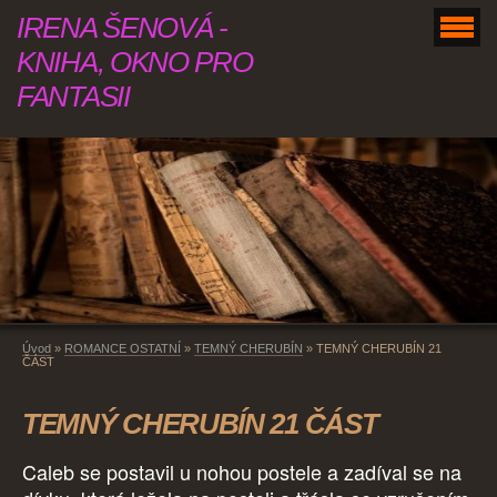
IRENA ŠENOVÁ -
KNIHA, OKNO PRO
FANTASII
Úvod
»
ROMANCE OSTATNÍ
»
TEMNÝ CHERUBÍN
»
TEMNÝ CHERUBÍN 21
ČÁST
TEMNÝ CHERUBÍN 21 ČÁST
Caleb se postavil u nohou postele a zadíval se na