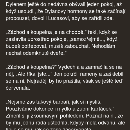
Dylenem ještě do nedávna obývali jeden pokoj, až
když usoudil, že Dylanovy hormony se také začínají
probouzet, dovolil Lucasovi, aby se zařídil zde.
„Záchod a koupelna je na chodbě," řekl, když se
zastavila uprostřed pokoje, „samozřejmě..., když
budeš potřebovat, musíš zabouchat. Nehodlám
nechat odemknuté dveře."
„Záchod a koupelna?" Vydechla a zamračila se na
něj, „Ale říkal jste..." Jen pokrčil rameny a zašklebil
se na ni. Nejraději by ho praštila, však se ještě teď
červenala.
„Nejsme zas takový barbaři, jak si myslíš.
Používáme dokonce i mýdlo a zubní kartáček."
Změřil si ji zkoumavým pohledem. Poznal na ni, že
by mu jednu ráda uštědřila, kdyby měla odvahu, ale
líbilo se mu, jak se zase začervenala.