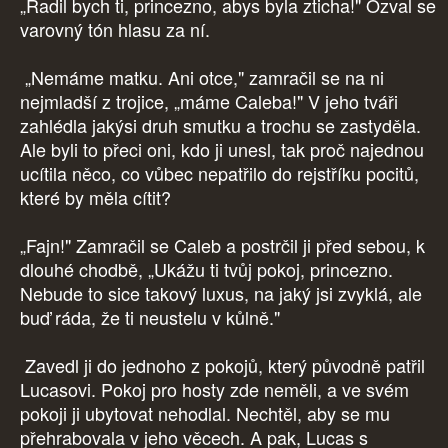
„Radil bych ti, princezno, abys byla zticha!" Ozval se
varovný tón hlasu za ní.
„Nemáme matku. Ani otce," zamračil se na ni
nejmladší z trojice, „máme Caleba!" V jeho tváři
zahlédla jakýsi druh smutku a trochu se zastyděla.
Ale byli to přeci oni, kdo ji unesl, tak proč najednou
ucítila něco, co vůbec nepatřilo do rejstříku pocitů,
které by měla cítit?
„Fajn!" Zamračil se Caleb a postrčil ji před sebou, k
dlouhé chodbě, „Ukážu ti tvůj pokoj, princezno.
Nebude to sice takový luxus, na jaký jsi zvyklá, ale
buď ráda, že ti neustelu v kůlně."
Zavedl ji do jednoho z pokojů, který původně patřil
Lucasovi. Pokoj pro hosty zde neměli, a ve svém
pokoji ji ubytovat nehodlal. Nechtěl, aby se mu
přehrabovala v jeho věcech. A pak, Lucas s