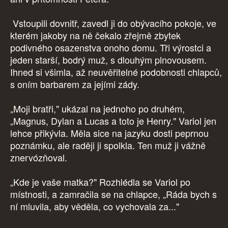
Vstoupili dovnitř, zavedl ji do obývacího pokoje, ve
kterém jakoby na ně čekalo zřejmě zbytek
podivného osazenstva onoho domu. Tři výrostci a
jeden starší, bodrý muž, s dlouhým plnovousem.
Ihned si všimla, až neuvěřitelné podobnosti chlapců,
s oním barbarem za jejími zády.
„Moji bratři," ukázal na jednoho po druhém,
„Magnus, Dylan a Lucas a toto je Henry." Variol jen
lehce přikývla. Měla sice na jazyku dosti peprnou
poznámku, ale raději ji spolkla. Ten muž ji vážně
znervózňoval.
„Kde je vaše matka?" Rozhlédla se Variol po
místnosti, a zamračila se na chlapce, „Ráda bych s
ní mluvila, aby věděla, co vychovala za..."