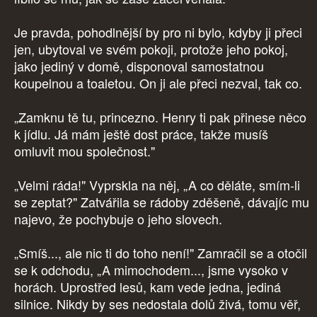
Je pravda, pohodlnější by pro ni bylo, kdyby ji přeci
jen, ubytoval ve svém pokoji, protože jeho pokoj,
jako jediný v domě, disponoval samostatnou
koupelnou a toaletou. On ji ale přeci nezval, tak co.
„Zamknu tě tu, princezno. Henry ti pak přinese něco
k jídlu. Já mám ještě dost práce, takže musíš
omluvit mou společnost."
„Velmi ráda!" Vyprskla na něj, „A co děláte, smím-li
se zeptat?" Zatvářila se rádoby zděšeně, dávajíc mu
najevo, že pochybuje o jeho slovech.
„Smíš..., ale nic ti do toho není!" Zamračil se a otočil
se k odchodu, „A mimochodem..., jsme vysoko v
horách. Uprostřed lesů, kam vede jedna, jediná
silnice. Nikdy by ses nedostala dolů živá, tomu věř,