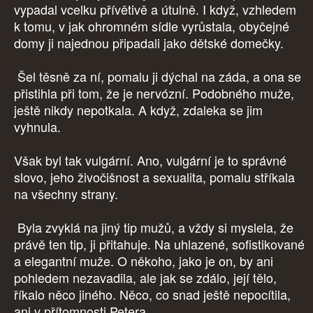
vypadal vcelku přívětivě a útulně. I když, vzhledem
k tomu, v jak ohromném sídle vyrůstala, obyčejné
domy ji najednou připadali jako dětské domečky.
Šel těsně za ní, pomalu ji dýchal na záda, a ona se
přistihla při tom, že je nervózní. Podobného muže,
ještě nikdy nepotkala. A když, zdaleka se jim
vyhnula.
Však byl tak vulgární. Ano, vulgární je to správné
slovo, jeho živočišnost a sexualita, pomalu stříkala
na všechny strany.
Byla zvyklá na jiný tip mužů, a vždy si myslela, že
právě ten tip, ji přitahuje. Na uhlazené, sofistikované
a elegantní muže. O někoho, jako je on, by ani
pohledem nezavadila, ale jak se zdálo, její tělo,
říkalo něco jiného. Něco, co snad ještě nepocítila,
ani v přítomnosti Petera.