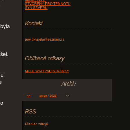
o
STVOŘENÝ PRO TEMNOTU
SYN SEVERU
Kontakt
 byla
povidkypeta@seznam.cz
šel.
Oblíbené odkazy
MOJE WATTPAD STRÁNKY
ou
e
Archiv
<<
srpen
/
2026
>>
to
RSS
Přehled zdrojů