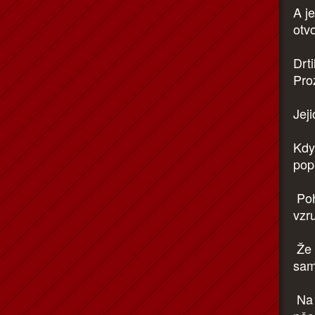
A je
otvo
Drti
Pro
Jej
Kdy
pop
Poh
vzr
Že 
sam
Na č