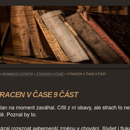
»
ROMANCE OSTATNÍ
»
ZTRACEN V ČASE
»
ZTRACEN V ČASE 9 ČÁST
RACEN V ČASE 9 ČÁST
lan na moment zaváhal. Cítil z ní obavy, ale strach to ne
itě. Poznal by to.
ázal rozeznat sebemenší změnu v chování. Slyšet i tluk