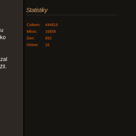
Statistiky
Celkem:
444816
mu
Měsíc:
16858
ako
Den:
892
Online:
16
ázal
žil.