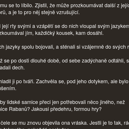
mu se to líbilo. Zjistil, že může prozkoumávat další z její
rů, a je to pro něj stejně vzrušující.
l její rty svými a vzápětí se do nich vloupal svým jazyke
zkoumával jím, každičký kousek, kam dosáhl.
ich jazyky spolu bojovali, a sténali si vzájemně do svých 
ž se po dosti dlouhé době, od sebe zadýchaně odtáhli, 
adali dech.
ladil ji po tváři. Zachvěla se, pod jeho dotykem, ale bylo
ušením.
by lidské samice přeci jen potřebovali něco jiného, než
ice Rabanů? Jakousi předehru, formou hry?
ele se mu znovu objevila ona vráska. Jestli je to tak, rád