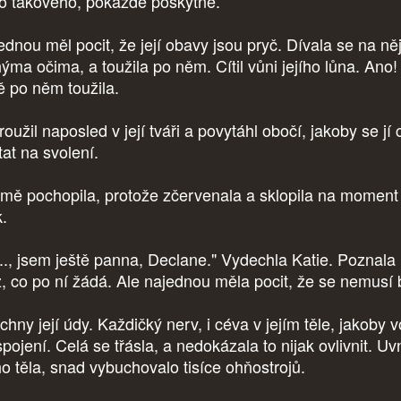
o takového, pokaždé poskytne.
ednou měl pocit, že její obavy jsou pryč. Dívala se na ně
hýma očima, a toužila po něm. Cítil vůni jejího lůna. Ano!
tě po něm toužila.
oužil naposled v její tváři a povytáhl obočí, jakoby se jí 
tat na svolení.
jmě pochopila, protože zčervenala a sklopila na moment
k.
..., jsem ještě panna, Declane." Vydechla Katie. Poznala
iž, co po ní žádá. Ale najednou měla pocit, že se nemusí 
hny její údy. Každičký nerv, i céva v jejím těle, jakoby v
pojení. Celá se třásla, a nedokázala to nijak ovlivnit. Uvn
ho těla, snad vybuchovalo tisíce ohňostrojů.