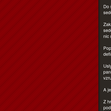
Do 
sed
Zakr
sed
nic
Popr
def
Usly
pan
vzr
A j
Z h
podi