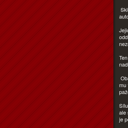
Skl
aut
Jej
odd
nez
Ten 
nad
Oba
mu 
paž
Sílu
ale
je 