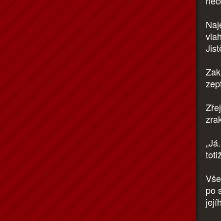
něc
Naj
vla
Jis
Zakr
zep
Zře
zra
„Já
tot
Všec
po s
její