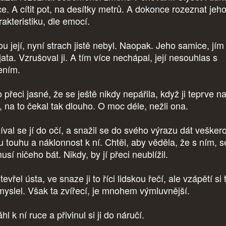
ce. A cítit pot, na desítky metrů. A dokonce rozeznat jeh
akteristiku, dle emocí.
ou její, nyní strach jistě nebyl. Naopak. Jeho samice, jím
ata. Vzrušoval ji. A tím více nechápal, její nesouhlas s
ením.
 přeci jasné, že se ještě nikdy nepářila, když ji teprve na
n, na to čekal tak dlouho. O moc déle, nežli ona.
íval se jí do očí, a snažil se do svého výrazu dát vešker
u touhu a náklonnost k ní. Chtěl, aby věděla, že s ním, s
sí ničeho bát. Nikdy, by jí přeci neublížil.
evřel ústa, ve snaze ji to říci lidskou řečí, ale vzápětí si 
myslel. Však ta zvířecí, je mnohem výmluvnější.
hl k ní ruce a přivinul si ji do náručí.