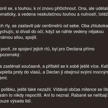
onil se, s touhou, k ní znovu přičichnout. Ona, ale udělal
omaticky, a vedena neskutečnou touhou a nutností, toté
ich rty, se zastavili pár centimetrů od sebe. Oba zhluboka
ychujíc, si dívali do očí, když se náhle vedeny nějakou
námou silou, spojili.
pocit, ze spojení jejich rtů, byl pro Declana přímo
pozemský.
 zasténali současně, a přitiskli se k sobě ještě více. Kat
vpletla prsty do vlasů, a Declan ji obejmul svými mocný
emi.
 polibku, ještě také nezažil. Vídával občas milence se líb
 sám to nikdy nepocítil. Ani to neznal. Rabané se nelíbají
pouze výsada lidí.