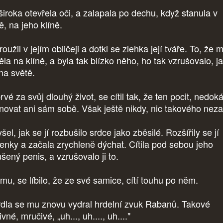
široka otevřela oči, a zalapala po dechu, když stanula v
ě, na jeho klíně.
oužil v jejím obličeji a dotkl se zlehka její tváře. To, že 
ěla na klíně, a byla tak blízko něho, ho tak vzrušovalo, j
 na světě.
vé za svůj dlouhý život, se cítil tak, že ten pocit, nedok
inovat ani sám sobě. Však ještě nikdy, nic takového neza
šel, jak se jí rozbušilo srdce jako zběsilé. Rozšířily se jí
enky a začala zrychleně dýchat. Cítila pod sebou jeho
ušený penis, a vzrušovalo ji to.
emu, se líbilo, že ze své samice, cítí touhu po něm.
rdla se mu znovu vydral hrdelní zvuk Rabanů. Takové
vné, mručivé, „uh..., uh...., uh...."