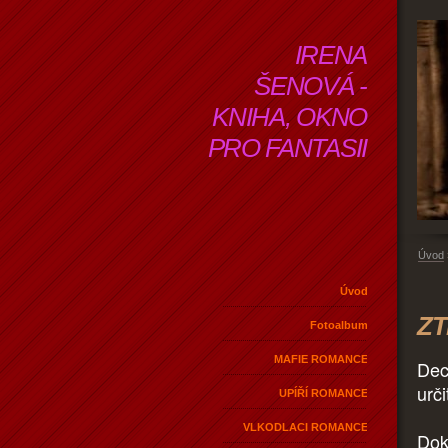
IRENA
ŠENOVÁ -
KNIHA, OKNO
PRO FANTASII
Úvod
Úvod
ZT
Fotoalbum
MAFIE ROMANCE
Dec
urč
UPÍŘÍ ROMANCE
VLKODLACI ROMANCE
Dok