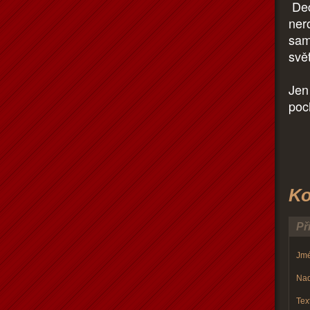
Dec
ner
sam
svě
Jen
poc
Ko
Př
Jmé
Nad
Text