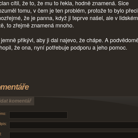
lan cítil, že to, že mu to řekla, hodně znamená. Sice
ozuměl tomu, v čem je ten problém, protože to bylo přeci
ozřejmé, že je panna, když ji teprve našel, ale v lidském
tě, to zřejmě znamená mnoho.
 jemně přikývl, aby ji dal najevo, že chápe. A podvědom
hopil, že ona, nyní potřebuje podporu a jeho pomoc.
mentáře
idat komentář
no:
pis:
: