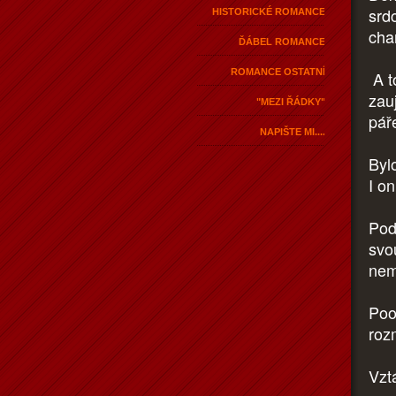
srd
HISTORICKÉ ROMANCE
char
ĎÁBEL ROMANCE
ROMANCE OSTATNÍ
A t
zauj
"MEZI ŘÁDKY"
pář
NAPIŠTE MI....
Bylo
I o
Pod
svo
nemu
Poot
roz
Vztá