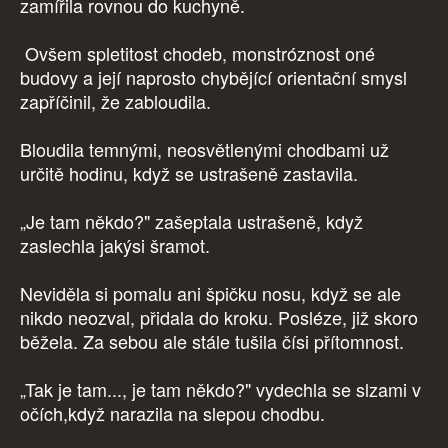
zamířila rovnou do kuchyně.
Ovšem spletitost chodeb, monstróznost oné
budovy a její naprosto chybějící orientační smysl
zapříčinil, že zabloudila.
Bloudila temnými, neosvětlenými chodbami už
určitě hodinu, když se ustrašeně zastavila.
„Je tam někdo?" zašeptala ustrašeně, když
zaslechla jakýsi šramot.
Neviděla si pomalu ani špičku nosu, když se ale
nikdo neozval, přidala do kroku. Posléze, již skoro
běžela. Za sebou ale stále tušila čísi přítomnost.
„Tak je tam..., je tam někdo?" vydechla se slzami v
očích,když narazila na slepou chodbu.