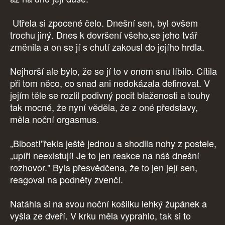
Utřela si zpocené čelo. Dnešní sen, byl ovšem
trochu jiný. Dnes k dovršení všeho,se jeho tvář
změnila a on se jí s chutí zakousl do jejího hrdla.
Nejhorší ale bylo, že se jí to v onom snu líbilo. Cítila
při tom něco, co snad ani nedokázala definovat. V
jejím těle se rozlil podivný pocit blaženosti a touhy
tak mocné, že nyní věděla, že z oné představy,
měla noční orgasmus.
„Blbost!"řekla ještě jednou a shodila nohy z postele,
„upíři neexistují! Je to jen reakce na náš dnešní
rozhovor." Byla přesvědčena, že to jen její sen,
reagoval na podněty zvenčí.
Natáhla si na svou noční košilku lehký župánek a
vyšla ze dveří. V krku měla vyprahlo, tak si to