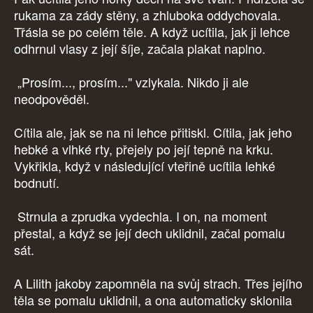
rukama za zády stěny, a zhluboka oddychovala.
Třásla se po celém těle. A když ucítila, jak ji lehce
odhrnul vlasy z její šíje, začala plakat naplno.
„Prosím..., prosím..." vzlykala. Nikdo ji ale
neodpověděl.
Cítila ale, jak se na ni lehce přitiskl. Cítila, jak jeho
hebké a vlhké rty, přejely po její tepně na krku.
Vykřikla, když v následující vteřině ucítila lehké
bodnutí.
Strnula a zprudka vydechla. I on, na moment
přestal, a když se její dech uklidnil, začal pomalu
sát.
A Lilith jakoby zapomněla na svůj strach. Třes jejího
těla se pomalu uklidnil, a ona automaticky sklonila