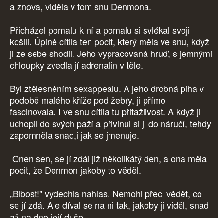
a znova, viděla v tom snu Denmona.
Přicházel pomalu k ní a pomalu si svlékal svoji
košili. Úplně cítila ten pocit, který měla ve snu, když
ji ze sebe shodil. Jeho vypracovaná hruď, s jemnými
chloupky zvedla jí adrenalin v těle.
Byl ztělesněním sexappealu. A jeho drobná piha v
podobě malého kříže pod žebry, ji přímo
fascinovala. I ve snu cítila tu přitažlivost. A když ji
uchopil do svých paží a přivinul si ji do náručí, tehdy
zapomněla snad,i jak se jmenuje.
Onen sen, se jí zdál již několikátý den, a ona měla
pocit, že Denmon jakoby to věděl.
„Blbost!" vydechla nahlas. Nemohl přeci vědět, co
se jí zdá. Ale díval se na ni tak, jakoby ji viděl, snad
až na dno její duše.