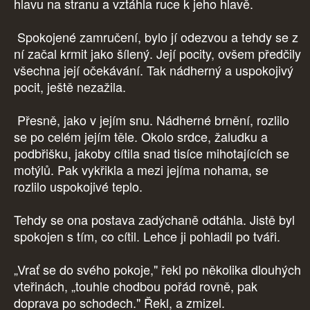
hlavu na stranu a vztáhla ruce k jeho hlavě.
Spokojené zamručení, bylo jí odezvou a tehdy se z
ní začal krmit jako šílený. Její pocity, ovšem předčily
všechna její očekávání. Tak nádherný a uspokojivý
pocit, ještě nezažila.
Přesně, jako v jejím snu. Nádherné brnění, rozlilo
se po celém jejím těle. Okolo srdce, žaludku a
podbřišku, jakoby cítila snad tisíce mihotajících se
motýlů. Pak vykřikla a mezi jejíma nohama, se
rozlilo uspokojivé teplo.
Tehdy se ona postava zadýchaně odtáhla. Jistě byl
spokojen s tím, co cítil. Lehce ji pohladil po tváři.
„Vrať se do svého pokoje," řekl po několika dlouhých
vteřinách, „touhle chodbou pořád rovně, pak
doprava po schodech." Řekl, a zmizel.