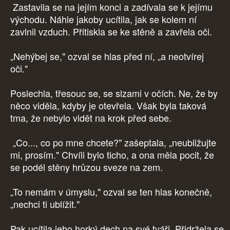
Zastavila se na jejím konci a zadívala se k jejímu
východu. Náhle jakoby ucítila, jak se kolem ní
zavlnil vzduch. Přitiskla se ke stěně a zavřela oči.
„Nehýbej se," ozval se hlas před ní, „a neotvírej
oči."
Poslechla, třesouc se, se slzami v očích. Ne, že by
něco viděla, kdyby je otevřela. Však byla taková
tma, že nebylo vidět na krok před sebe.
„Co..., co po mne chcete?" zašeptala, „neubližujte
mi, prosím." Chvíli bylo ticho, a ona měla pocit, že
se podél stěny hrůzou sveze na zem.
„To nemám v úmyslu," ozval se ten hlas konečně,
„nechci ti ublížit."
Pak ucítila jeho horký dech na své tváři. Přidržela se