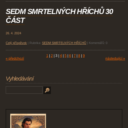
SEDM SMRTELNÝCH HŘÍCHŮ 30
ČÁST
26. 4. 2024
Celý příspěvek
|
Rubrika:
SEDM SMRTELNÝCH HŘÍCHŮ
|
Komentářů:
0
1
|
2
|
3
|
4
|
5
|
6
|
7
|
8
|
9
« předchozí
následující »
Vyhledávání