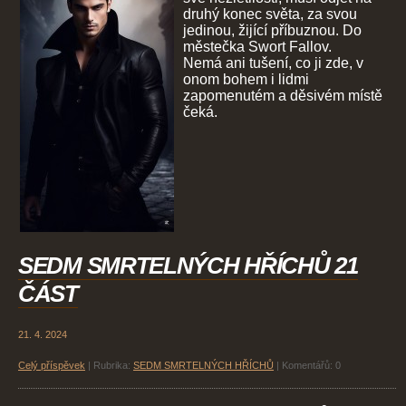
druhý konec světa, za svou
jedinou, žijící příbuznou. Do
městečka Swort Fallov.
Nemá ani tušení, co ji zde, v
onom bohem i lidmi
zapomenutém a děsivém místě
čeká.
SEDM SMRTELNÝCH HŘÍCHŮ 21
ČÁST
21. 4. 2024
Celý příspěvek
|
Rubrika:
SEDM SMRTELNÝCH HŘÍCHŮ
|
Komentářů:
0