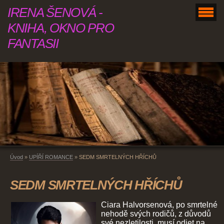
IRENA ŠENOVÁ -
KNIHA, OKNO PRO
FANTASII
Úvod
»
UPÍŘÍ ROMANCE
»
SEDM SMRTELNÝCH HŘÍCHŮ
SEDM SMRTELNÝCH HŘÍCHŮ
Ciara Halvorsenová, po smrtelné
nehodě svých rodičů, z důvodů
své nezletilosti, musí odjet na