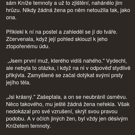
sám Kníže temnoty a už to zjištění, nahánělo jim
hrůzu. Nikdy žádná žena po něm netoužila tak, jako
ona.
Přiklekl k ní na postel a zahleděl se jí do tváře.
Zčervenala, když její pohled sklouzl k jeho
ztopořenému údu.
„Jsem první muž, kterého vidíš nahého." Vydechl,
ale nebyla to otázka, i když na ni v odpověď stydlivě
přikývla. Zamyšleně se začal dotýkat svými prsty
jejího těla.
„Jsi krásný." Zašeptala, a on se neubránil úsměvu.
Něco takového, mu ještě žádná žena neřekla. Však
nedokázal pro své vzrušení, skrýt svou pravou
podobu. A v očích jiných žen, byl vždy jen děsivým
Knížetem temnoty.