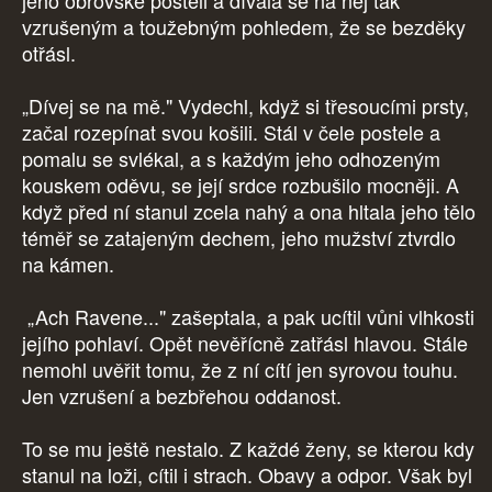
jeho obrovské posteli a dívala se na něj tak
vzrušeným a toužebným pohledem, že se bezděky
otřásl.
„Dívej se na mě." Vydechl, když si třesoucími prsty,
začal rozepínat svou košili. Stál v čele postele a
pomalu se svlékal, a s každým jeho odhozeným
kouskem oděvu, se její srdce rozbušilo mocněji. A
když před ní stanul zcela nahý a ona hltala jeho tělo
téměř se zatajeným dechem, jeho mužství ztvrdlo
na kámen.
„Ach Ravene..." zašeptala, a pak ucítil vůni vlhkosti
jejího pohlaví. Opět nevěřícně zatřásl hlavou. Stále
nemohl uvěřit tomu, že z ní cítí jen syrovou touhu.
Jen vzrušení a bezbřehou oddanost.
To se mu ještě nestalo. Z každé ženy, se kterou kdy
stanul na loži, cítil i strach. Obavy a odpor. Však byl