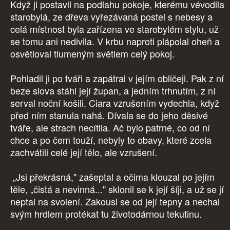
Když ji postavil na podlahu pokoje, kterému vévodila
starobylá, ze dřeva vyřezávaná postel s nebesy a
celá místnost byla zařízena ve starobylém stylu, už
se tomu ani nedivila. V krbu naproti plápolal oheň a
osvětloval tlumeným světlem celý pokoj.
Pohladil ji po tváři a zapátral v jejím obličeji. Pak z ní
beze slova stáhl její župan, a jedním trhnutím, z ní
serval noční košili. Ciara vzrušením vydechla, když
před ním stanula nahá. Dívala se do jeho děsivé
tváře, ale strach necítila. Ač bylo patrné, co od ní
chce a po čem touží, nebyly to obavy, které zcela
zachvátili celé její tělo, ale vzrušení.
„Jsi překrásná," zašeptal a očima klouzal po jejím
těle, „čistá a nevinná..." sklonil se k její šíji, a už se jí
neptal na svolení. Zakousl se od její tepny a nechal
svým hrdlem protékat tu životodárnou tekutinu.