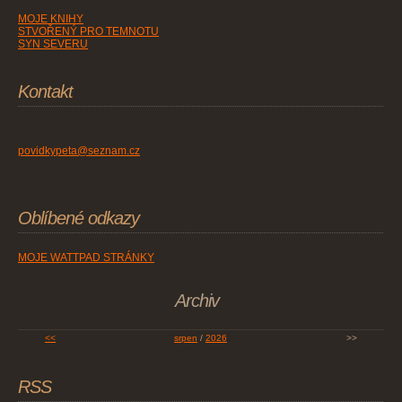
MOJE KNIHY
STVOŘENÝ PRO TEMNOTU
SYN SEVERU
Kontakt
povidkypeta@seznam.cz
Oblíbené odkazy
MOJE WATTPAD STRÁNKY
Archiv
<<
srpen
/
2026
>>
RSS