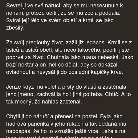
Sevřel ji ve své náruči, aby se mu nesesunula k
nohám, protože ucítil, že se mu zcela poddala.
Svíral její tělo ve svém objetí a krmil se jako
zběsilý.
Za svůj předlouhý život, zažil již ledacos. Krmil se z
tisíců a tisíců obětí, ale něco takového, pocítil jistě
poprvé za život. Chutnala jako mana nebeská. Jako
boží nektar a on měl co dělat, aby se dokázal
ovládnout a nevysál ji do poslední kapičky krve.
Jenže když mu vpletla prsty do vlasů a zasténala
jeho jméno, zachvátila ho i jiná potřeba. Chtíč. A to
tak mocný, že nahlas zasténal.
Chytil ji do náručí a přenesl na postel. Byla jako
hadrová panenka v jeho rukách a tak oddaná mu
napospas, že ho to vzrušilo ještě více. Ležela na