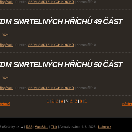
příspěvek
|
Rubrika:
SEDM SMRTELNÝCH HŘÍCHŮ
|
Komentářů:
0
DM SMRTELNÝCH HŘÍCHŮ 49 ČÁST
. 2024
příspěvek
|
Rubrika:
SEDM SMRTELNÝCH HŘÍCHŮ
|
Komentářů:
0
DM SMRTELNÝCH HŘÍCHŮ 50 ČÁST
. 2024
příspěvek
|
Rubrika:
SEDM SMRTELNÝCH HŘÍCHŮ
|
Komentářů:
0
1
|
2
|
3
|
4
|
5
|
6
|
7
|
8
|
9
dchozí
násled
6 eStránky.cz
|
RSS
|
WebSlice
|
Tisk
|
Aktualizováno: 4. 8. 2026
|
Nahoru ↑