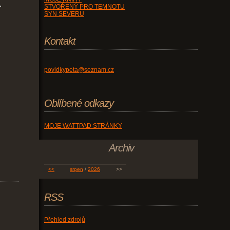
.
STVOŘENÝ PRO TEMNOTU
SYN SEVERU
Kontakt
povidkypeta@seznam.cz
Oblíbené odkazy
MOJE WATTPAD STRÁNKY
Archiv
<<
srpen
/
2026
>>
RSS
Přehled zdrojů