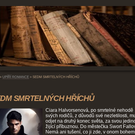
»
UPÍŘÍ ROMANCE
»
SEDM SMRTELNÝCH HŘÍCHŮ
EDM SMRTELNÝCH HŘÍCHŮ
Ciara Halvorsenová, po smrtelné nehodě
svých rodičů, z důvodů své nezletilosti, m
odjet na druhý konec světa, za svou jedin
žijící příbuznou. Do městečka Swort Fallov
Nemá ani tušení, co ji zde, v onom bohem 