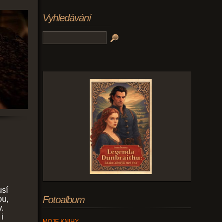
Vyhledávání
usí
Fotoalbum
ou,
.
i
MOJE KNIHY