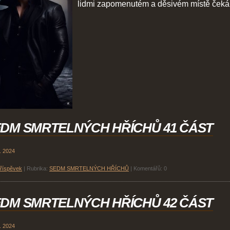
lidmi zapomenutém a děsivém místě čeká
DM SMRTELNÝCH HŘÍCHŮ 41 ČÁST
. 2024
příspěvek
|
Rubrika:
SEDM SMRTELNÝCH HŘÍCHŮ
|
Komentářů:
0
DM SMRTELNÝCH HŘÍCHŮ 42 ČÁST
. 2024