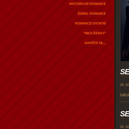
HISTORICKÉ ROMANCE
ĎÁBEL ROMANCE
ROMANCE OSTATNÍ
"MEZI ŘÁDKY"
NAPIŠTE MI....
SE
24. 10
Celý 
SE
24. 10