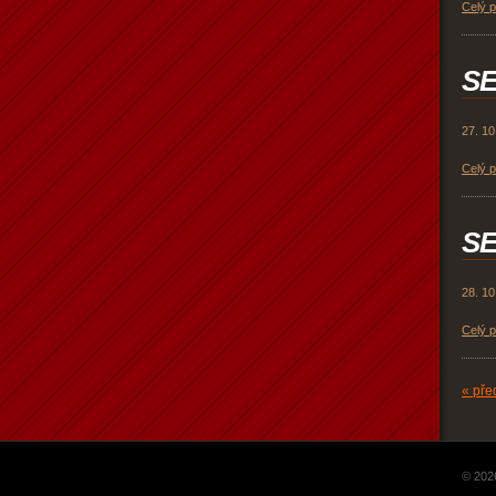
Celý 
SE
27. 10
Celý 
SE
28. 10
Celý 
« pře
© 202