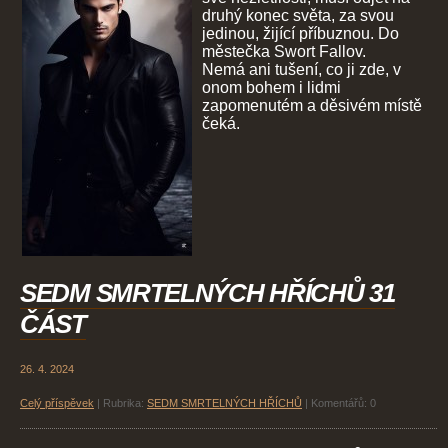
druhý konec světa, za svou
jedinou, žijící příbuznou. Do
městečka Swort Fallov.
Nemá ani tušení, co ji zde, v
onom bohem i lidmi
zapomenutém a děsivém místě
čeká.
SEDM SMRTELNÝCH HŘÍCHŮ 31
ČÁST
26. 4. 2024
Celý příspěvek
|
Rubrika:
SEDM SMRTELNÝCH HŘÍCHŮ
|
Komentářů:
0