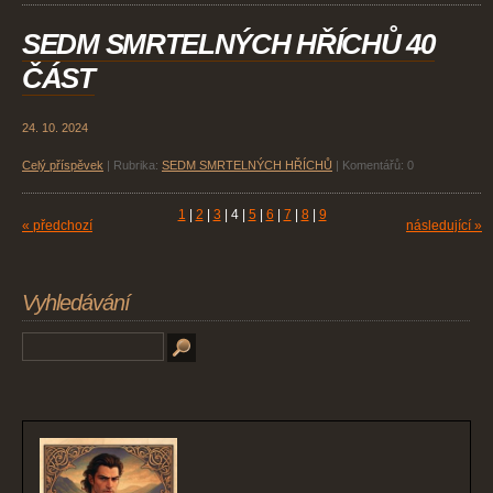
SEDM SMRTELNÝCH HŘÍCHŮ 40
ČÁST
24. 10. 2024
Celý příspěvek
|
Rubrika:
SEDM SMRTELNÝCH HŘÍCHŮ
|
Komentářů:
0
1
|
2
|
3
|
4
|
5
|
6
|
7
|
8
|
9
« předchozí
následující »
Vyhledávání