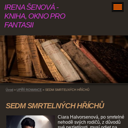
IRENA ŠENOVÁ -
KNIHA, OKNO PRO
FANTASII
Úvod
»
UPÍŘÍ ROMANCE
»
SEDM SMRTELNÝCH HŘÍCHŮ
SEDM SMRTELNÝCH HŘÍCHŮ
Ciara Halvorsenová, po smrtelné
nehodě svých rodičů, z důvodů
své nezletilosti, musí odjet na