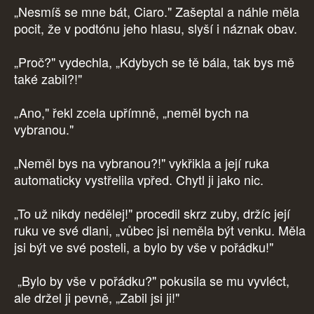
„Nesmíš se mne bát, Ciaro." Zašeptal a náhle měla
pocit, že v podtónu jeho hlasu, slyší i náznak obav.
„Proč?" vydechla, „Kdybych se tě bála, tak bys mě
také zabil?!"
„Ano," řekl zcela upřímně, „neměl bych na
vybranou."
„Neměl bys na vybranou?!" vykřikla a její ruka
automaticky vystřelila vpřed. Chytl ji jako nic.
„To už nikdy nedělej!" procedil skrz zuby, držíc její
ruku ve své dlani, „vůbec jsi neměla být venku. Měla
jsi být ve své posteli, a bylo by vše v pořádku!"
„Bylo by vše v pořádku?" pokusila se mu vyvléct,
ale držel ji pevně, „Zabil jsi ji!"