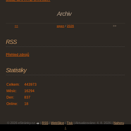
Archiv
<<
srpen
/
2026
>>
RSS
Přehled zdrojů
Statistiky
Celkem:
443973
Měsíc:
16294
Den:
837
Online:
18
© 2026 eStránky.cz
|
RSS
|
WebSlice
|
Tisk
|
Aktualizováno: 4. 8. 2026
|
Nahoru
↑