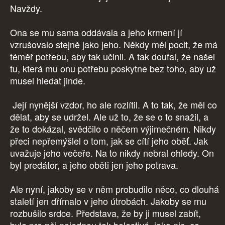
Navždy.
Ona se mu sama oddávala a jeho krmení jí
vzrušovalo stejně jako jeho. Někdy měl pocit, že má
téměř potřebu, aby tak učinil. A tak doufal, že našel
tu, která mu onu potřebu poskytne bez toho, aby už
musel hledat jinde.
Její nynější vzdor, ho ale rozlítil. A to tak, že měl co
dělat, aby se udržel. Ale už to, že se o to snažil, a
že to dokázal, svědčilo o něčem výjimečném. Nikdy
přeci nepřemýšlel o tom, jak se cítí jeho oběť. Jak
uvažuje jeho večeře. Na to nikdy nebral ohledy. On
byl predátor, a jeho oběti jen jeho potrava.
Ale nyní, jakoby se v něm probudilo něco, co dlouhá
staletí jen dřímalo v jeho útrobách. Jakoby se mu
rozbušilo srdce. Představa, že by ji musel zabít,