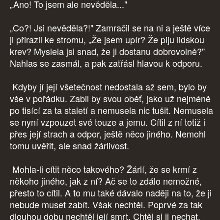
„Ano! To jsem ale nevěděla..."
„Co?! Jsi nevěděla?!" Zamračil se na ni a ještě více
ji přirazil ke stromu, „Že jsem upír? Že piju lidskou
krev? Myslela jsi snad, že ji dostanu dobrovolně?"
Nahlas se zasmál, a pak zatřásl hlavou k odporu.
Kdyby jí její všetečnost nedostala až sem, bylo by
vše v pořádku. Zabil by svou oběť, jako už nejméně
po tisící za ta staletí a nemusela nic tušit. Nemusela
se nyní vzpouzet své touze a jemu. Cítil z ní totiž i
přes její strach a odpor, ještě něco jiného. Nemohl
tomu uvěřit, ale snad žárlivost.
Mohla-li cítit něco takového? Žárlí, že se krmí z
někoho jiného, jak z ní? Ač se to zdálo nemožné,
přesto to cítil. A to mu také dávalo naději na to, že ji
nebude muset zabít. Však nechtěl. Poprvé za tak
dlouhou dobu nechtěl její smrt. Chtěl si ji nechat.