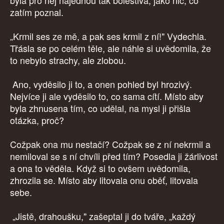
byla pro něj najednou tak bolestivá, jako nic, co
zatím poznal.
„Krmil ses ze mě, a pak ses krmil z ní!" Vydechla.
Třásla se po celém těle, ale náhle si uvědomila, že
to nebylo strachy, ale zlobou.
Ano, vyděsilo ji to, a onen pohled byl hrozivý.
Nejvíce ji ale vyděsilo to, co sama cítí. Místo aby
byla zhnusena tím, co udělal, na mysl ji přišla
otázka, proč?
Cožpak ona mu nestačí? Cožpak se z ní nekrmil a
nemiloval se s ní chvíli před tím? Posedla ji žárlivost
a ona to věděla. Když si to ovšem uvědomila,
zhrozila se. Místo aby litovala onu oběť, litovala
sebe.
„Jistě, drahoušku," zašeptal ji do tváře, „každý