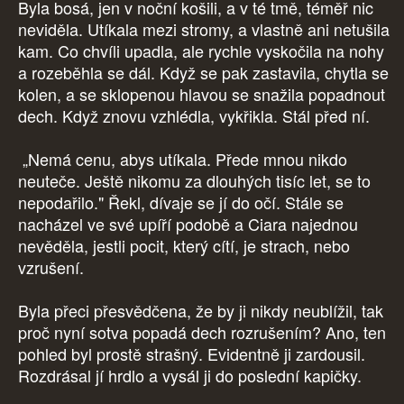
Byla bosá, jen v noční košili, a v té tmě, téměř nic
neviděla. Utíkala mezi stromy, a vlastně ani netušila
kam. Co chvíli upadla, ale rychle vyskočila na nohy
a rozeběhla se dál. Když se pak zastavila, chytla se
kolen, a se sklopenou hlavou se snažila popadnout
dech. Když znovu vzhlédla, vykřikla. Stál před ní.
„Nemá cenu, abys utíkala. Přede mnou nikdo
neuteče. Ještě nikomu za dlouhých tisíc let, se to
nepodařilo." Řekl, dívaje se jí do očí. Stále se
nacházel ve své upíří podobě a Ciara najednou
nevěděla, jestli pocit, který cítí, je strach, nebo
vzrušení.
Byla přeci přesvědčena, že by ji nikdy neublížil, tak
proč nyní sotva popadá dech rozrušením? Ano, ten
pohled byl prostě strašný. Evidentně ji zardousil.
Rozdrásal jí hrdlo a vysál ji do poslední kapičky.