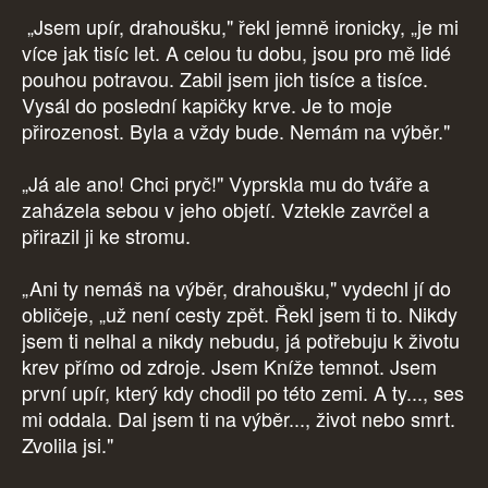
„Jsem upír, drahoušku," řekl jemně ironicky, „je mi
více jak tisíc let. A celou tu dobu, jsou pro mě lidé
pouhou potravou. Zabil jsem jich tisíce a tisíce.
Vysál do poslední kapičky krve. Je to moje
přirozenost. Byla a vždy bude. Nemám na výběr."
„Já ale ano! Chci pryč!" Vyprskla mu do tváře a
zaházela sebou v jeho objetí. Vztekle zavrčel a
přirazil ji ke stromu.
„Ani ty nemáš na výběr, drahoušku," vydechl jí do
obličeje, „už není cesty zpět. Řekl jsem ti to. Nikdy
jsem ti nelhal a nikdy nebudu, já potřebuju k životu
krev přímo od zdroje. Jsem Kníže temnot. Jsem
první upír, který kdy chodil po této zemi. A ty..., ses
mi oddala. Dal jsem ti na výběr..., život nebo smrt.
Zvolila jsi."