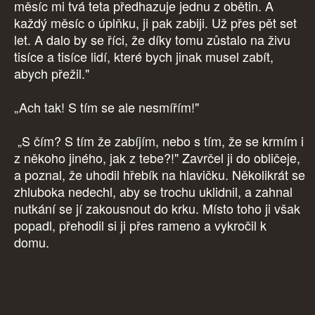
měsíc mi tvá teta předhazuje jednu z obětin. A
každý měsíc o úplňku, ji pak zabiji. Už přes pět set
let. A dalo by se říci, že díky tomu zůstalo na živu
tisíce a tisíce lidí, které bych jinak musel zabít,
abych přežil."
„Ach tak! S tím se ale nesmířím!"
„S čím? S tím že zabíjím, nebo s tím, že se krmím i
z někoho jiného, jak z tebe?!" Zavrčel ji do obličeje,
a poznal, že uhodil hřebík na hlavičku. Několikrát se
zhluboka nedechl, aby se trochu uklidnil, a zahnal
nutkání se jí zakousnout do krku. Místo toho ji však
popadl, přehodil si ji přes rameno a vykročil k
domu.