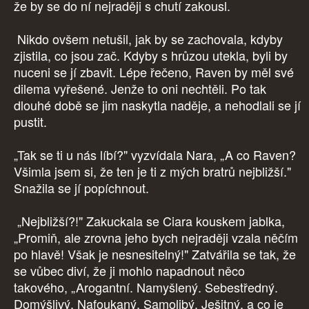
že by se do ní nejraději s chutí zakousl.
Nikdo ovšem netušil, jak by se zachovala, kdyby
zjistila, co jsou zač. Kdyby s hrůzou utekla, byli by
nuceni se jí zbavit. Lépe řečeno, Raven by měl své
dilema vyřešené. Jenže to oni nechtěli. Po tak
dlouhé době se jim naskytla naděje, a nehodlali se jí
pustit.
„Tak se ti u nás líbí?" vyzvídala Nara, „A co Raven?
Všimla jsem si, že ten je ti z mých bratrů nejbližší."
Snažila se jí popíchnout.
„Nejbližší?!" Zakuckala se Ciara kouskem jablka,
„Promiň, ale zrovna jeho bych nejraději vzala něčím
po hlavě! Však je nesnesitelný!" Zatvářila se tak, že
se vůbec diví, že ji mohlo napadnout něco
takového, „Arogantní. Namyšlený. Sebestředný.
Domýšlivý. Nafoukaný. Samolibý. Ješitný, a co je