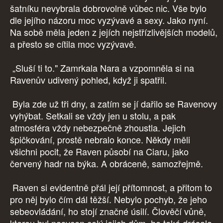
šatníku nevybrala dobrovolně vůbec nic. Vše bylo
dle jejího názoru moc vyzývavé a sexy. Jako nyní.
Na sobě měla jeden z jejích nejstřízlivějších modelů,
a přesto se cítila moc vyzývavě.
„Sluší ti to." Zamrkala Nara a vzpomněla si na
Ravenův udivený pohled, když ji spatřil.
Byla zde už tři dny, a zatím se jí dařilo se Ravenovy
vyhýbat. Setkali se vždy jen u stolu, a pak
atmosféra vždy nebezpečně zhoustla. Jejich
špičkování, prostě nebralo konce. Někdy měli
všichni pocit, že Raven působí na Ciaru, jako
červený hadr na býka. A obráceně, samozřejmě.
Raven si evidentně přál její přítomnost, a přitom to
pro něj bylo čím dál těžší. Nebylo pochyb, že jeho
sebeovládání, ho stojí značné úsilí. Člověčí vůně,