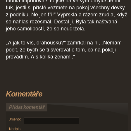
mohla imponovat! To jste na velkým omylu! Je mi
fuk, jestli si příště vezmete na pokoj všechny děvky
z podniku. Ne jen tři!" Vyprskla a rázem zrudla, když
se nahlas rozesmál. Dostal ji. Byla tak naštvaná
jeho samolibostí, že se neudržela.
„A jak to víš, drahoušku?" zamrkal na ni, „Nemám
pocit, že bych se ti svěřoval o tom, co na pokoji
provádím. A s kolika ženami."
Komentáře
Přidat komentář
Jméno:
Nadpis: