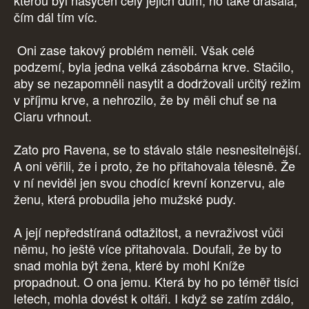
kterou byl nasycen celý jejich dům, ho také drásala,
čím dál tím víc.
Oni zase takový problém neměli. Však celé
podzemí, byla jedna velká zásobárna krve. Stačilo,
aby se nezapomněli nasytit a dodržovali určitý režim
v příjmu krve, a nehrozilo, že by měli chuť se na
Ciaru vrhnout.
Zato pro Ravena, se to stávalo stále nesnesitelnější.
A oni věřili, že i proto, že ho přitahovala tělesně. Že
v ní neviděl jen svou chodící krevní konzervu, ale
ženu, která probudila jeho mužské pudy.
A její nepředstíraná odtažitost, a nevraživost vůči
němu, ho ještě více přitahovala. Doufali, že by to
snad mohla být žena, které by mohl Kníže
propadnout. O ona jemu. Která by ho po téměř tisíci
letech, mohla dovést k oltáři. I když se zatím zdálo,