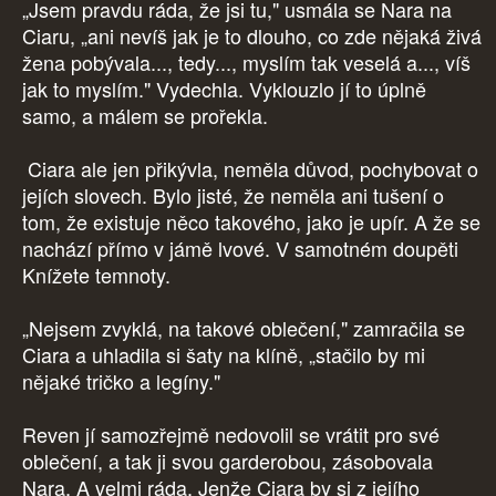
„Jsem pravdu ráda, že jsi tu," usmála se Nara na
Ciaru, „ani nevíš jak je to dlouho, co zde nějaká živá
žena pobývala..., tedy..., myslím tak veselá a..., víš
jak to myslím." Vydechla. Vyklouzlo jí to úplně
samo, a málem se prořekla.
Ciara ale jen přikývla, neměla důvod, pochybovat o
jejích slovech. Bylo jisté, že neměla ani tušení o
tom, že existuje něco takového, jako je upír. A že se
nachází přímo v jámě lvové. V samotném doupěti
Knížete temnoty.
„Nejsem zvyklá, na takové oblečení," zamračila se
Ciara a uhladila si šaty na klíně, „stačilo by mi
nějaké tričko a legíny."
Reven jí samozřejmě nedovolil se vrátit pro své
oblečení, a tak ji svou garderobou, zásobovala
Nara. A velmi ráda. Jenže Ciara by si z jejího