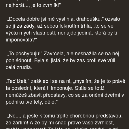
nejhorší..., je to zvrhlík!"
„Docela dobře jsi mě vystihla, drahoušku," ozvalo
se jí za zády, až sebou leknutím trhla, „to se ve
výčtu mých vlastností, nenajde jediná, která by ti
imponovala?"
„To pochybuju!" Zavrčela, ale nesnažila se na něj
pohlédnout. Byla si jistá, že by zas proti své vůli
celá zrudla.
„Teď lžeš," zašklebil se na ni, „myslím, že je to právě
ta poslední, která ti imponuje. Stále se totiž
nemůžeš zbavit představy, co se za oněmi dveřmi v
podniku tvé tety, dělo."
„No..., a ještě k tomu trpíte chorobnou představou,
že žárlím! A že by mi snad právě vaše zvrhlost,