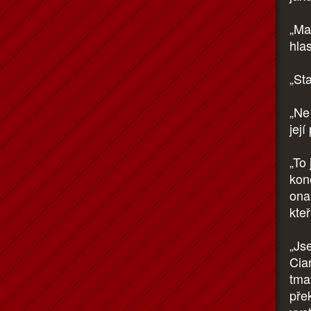
„Ma
hla
„St
„Ne
její
„To 
kon
ona
kteř
„Jse
Cia
tmav
pře