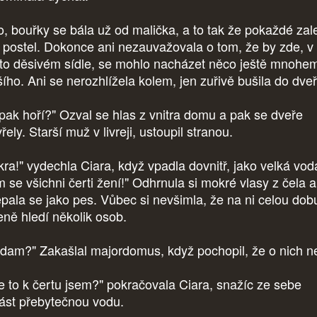
, bouřky se bála už od malička, a to tak že pokaždé zal
 postel. Dokonce ani nezauvažovala o tom, že by zde, v
to děsivém sídle, se mohlo nacházet něco ještě mnohe
šího. Ani se nerozhlížela kolem, jen zuřivě bušila do dveř
pak hoří?" Ozval se hlas z vnitra domu a pak se dveře
řely. Starší muž v livreji, ustoupil stranou.
kra!" vydechla Ciara, když vpadla dovnitř, jako velká vod
m se všichni čerti žení!" Odhrnula si mokré vlasy z čela a
epala se jako pes. Vůbec si nevšimla, že na ni celou dob
eně hledí několik osob.
dam?" Zakašlal majordomus, když pochopil, že o nich n
e to k čertu jsem?" pokračovala Ciara, snažíc ze sebe
řást přebytečnou vodu.