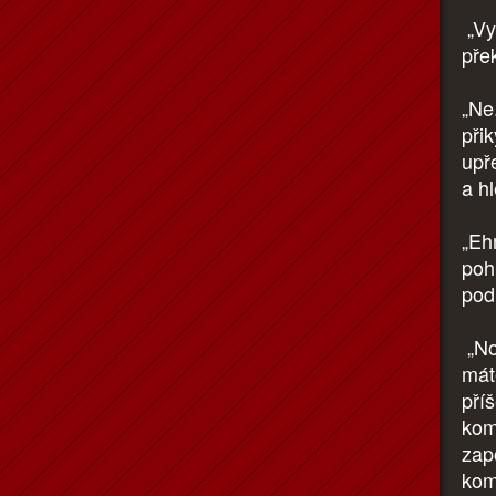
„Vy
pře
„Ne
přik
upř
a h
„Eh
poh
pod
„No.
máte
pří
kom
zap
kom