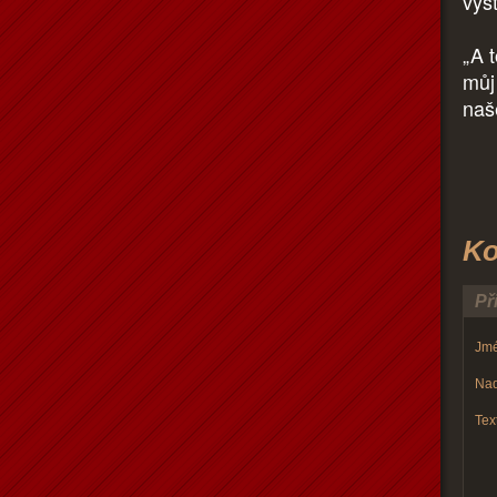
vys
„A 
můj 
naš
Ko
Př
Jmé
Nad
Text