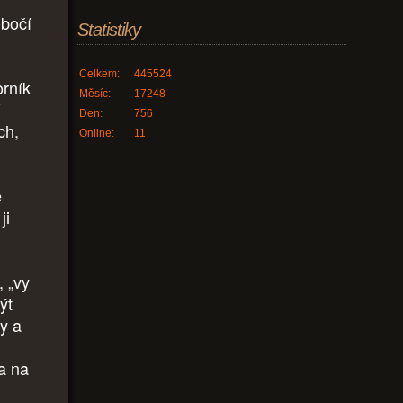
obočí
Statistiky
Celkem:
445524
orník
Měsíc:
17248
Den:
756
ch,
Online:
11
e
ji
, „vy
ýt
ny a
 a na