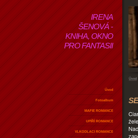
IRENA
ŠENOVÁ -
KNIHA, OKNO
PRO FANTASII
Úvod
Úvod
SE
Fotoalbum
MAFIE ROMANCE
Cia
žel
UPÍŘÍ ROMANCE
Nad
VLKODLACI ROMANCE
zap