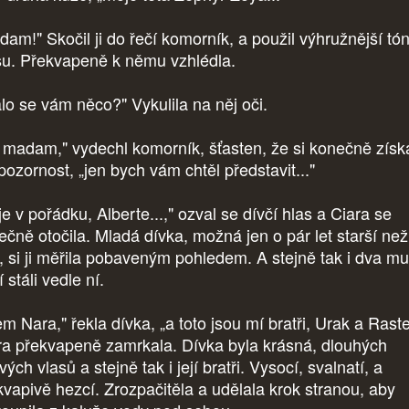
dam!" Skočil ji do řečí komorník, a použil výhružnější tó
su. Překvapeně k němu vzhlédla.
alo se vám něco?" Vykulila na něj oči.
 madam," vydechl komorník, šťasten, že si konečně získ
 pozornost, „jen bych vám chtěl představit..."
je v pořádku, Alberte...," ozval se dívčí hlas a Ciara se
ečně otočila. Mladá dívka, možná jen o pár let starší než
, si ji měřila pobaveným pohledem. A stejně tak i dva mu
í stáli vedle ní.
m Nara," řekla dívka, „a toto jsou mí bratři, Urak a Raste
ra překvapeně zamrkala. Dívka byla krásná, dlouhých
ých vlasů a stejně tak i její bratři. Vysocí, svalnatí, a
kvapivě hezcí. Zrozpačitěla a udělala krok stranou, aby