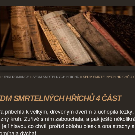
»
UPÍŘÍ ROMANCE
»
SEDM SMRTELNÝCH HŘÍCHŮ
»
SEDM SMRTELNÝCH HŘÍCHŮ 4 
DM SMRTELNÝCH HŘÍCHŮ 4 ČÁST
ra přiběhla k velkým, dřevěným dveřím a uchopila těžký,
ezný kruh. Zuřivě s ním zabouchala, a pak ještě několikrá
 její hlavou co chvíli prořízl oblohu blesk a ona strachy 
omínala dýchat.