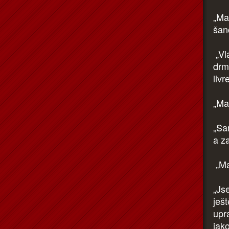
„Ma
šan
„Vl
drmo
livr
„Ma
„Sa
a za
„Ma
„Js
ješt
upra
jak