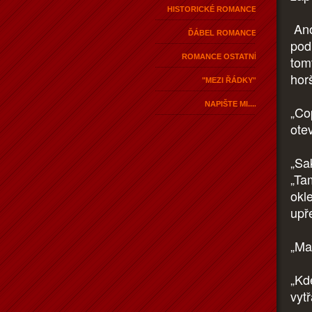
HISTORICKÉ ROMANCE
Ano
ĎÁBEL ROMANCE
pod
ROMANCE OSTATNÍ
tom
hor
"MEZI ŘÁDKY"
NAPIŠTE MI....
„Co
otev
„Sa
„Ta
okl
upř
„Ma
„Kd
vyt