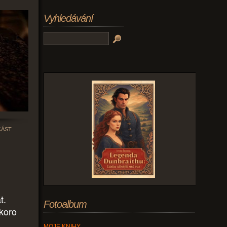
Vyhledávání
ČÁST
t.
Fotoalbum
skoro
MOJE KNIHY