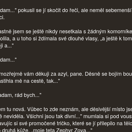
dam..." pokusil se jí skočit do řeči, ale neměl sebemenší
ci.
astně jsem se ještě nikdy nesetkala s žádným komorník
lila, a u toho si ždímala své dlouhé vlasy, „a ještě k to
eji a..."
dam..."
mozřejmě vám děkuji za azyl, pane. Děsně se bojím bou
stihla mě na cestě, tak..."
dam, rád bych..."
em tu nová. Vůbec to zde neznám, ale děsivější místo j
ě neviděla. Všichni jsou tak divní..." mumlala si pod vous
vujíc si své promočené tričko, které se jí přilepilo na tělo
o druhá kůže, „moje teta Zephyr Zoya..."