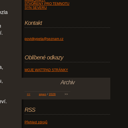
STVOŘENÝ PRO TEMNOTU
SYN SEVERU
ezla
Kontakt
m
í.
povidkypeta@seznam.cz
Oblíbené odkazy
a,
MOJE WATTPAD STRÁNKY
u,
Archiv
<<
srpen
/
2026
>>
eví.
RSS
Přehled zdrojů