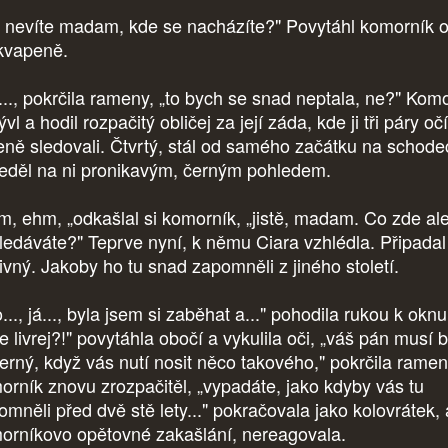
 nevíte madam, kde se nacházíte?" Povytáhl komorník 
kvapeně.
..., pokrčila rameny, „to bych se snad neptala, ne?" Kom
ývl a hodil rozpačitý obličej za její záda, kde ji tři páry očí
eně sledovali. Čtvrtý, stál od samého začátku na schode
leděl na ni pronikavým, černým pohledem.
m, ehm, „odkašlal si komorník, „jistě, madam. Co zde al
ledáváte?" Teprve nyní, k němu Ciara vzhlédla. Připadal 
ivný. Jakoby ho tu snad zapomněli z jiného století.
.., já..., byla jsem si zaběhat a..." pohodila rukou k oknu
 livrej?!" povytáhla obočí a vykulila oči, „váš pán musí b
šerný, když vás nutí nosit něco takového," pokrčila rame
orník znovu zrozpačitěl, „vypadáte, jako kdyby vás tu
omněli před dvě stě lety..." pokračovala jako kolovrátek,
orníkovo opětovné zakašlání, nereagovala.