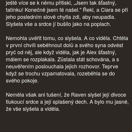
ještě více se k němu přitiskl, „Jsem tak šťastný,
tatínku! Konečně jsem tě našel." Řekl, a Ciara se při
jeho posledním slově chytla zdi, aby neupadla.
Slyšela vše a srdce jí bušilo jako na poplach.
Nemohla uvěřit tomu, co slyšela. A co viděla. Chtěla
v první chvíli seběhnout dolů a svého syna odvést
pryč od něj, ale když viděla, jak je Alex šťastný,
málem se rozplakala. Zůstala stát schována, a s
neuvěřením poslouchala jejich rozhovor. Teprve
když se trochu vzpamatovala, rozeběhla se do
svého pokoje.
Neměla však ani tušení, že Raven slyšel její divoce
tlukoucí srdce a její splašený dech. A bylo mu jasné,
že vše slyšela a viděla.