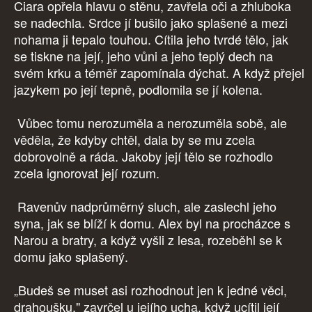
Ciara opřela hlavu o stěnu, zavřela oči a zhluboka
se nadechla. Srdce jí bušilo jako splašené a mezi
nohama ji tepalo touhou. Cítila jeho tvrdé tělo, jak
se tiskne na její, jeho vůni a jeho teplý dech na
svém krku a téměř zapomínala dýchat. A když přejel
jazykem po její tepně, podlomila se jí kolena.
Vůbec tomu nerozuměla a nerozuměla sobě, ale
věděla, že kdyby chtěl, dala by se mu zcela
dobrovolně a ráda. Jakoby její tělo se rozhodlo
zcela ignorovat její rozum.
Ravenův nadprůměrný sluch, ale zaslechl jeho
syna, jak se blíží k domu. Alex byl na procházce s
Narou a bratry, a když vyšli z lesa, rozeběhl se k
domu jako splašený.
„Budeš se muset asi rozhodnout jen k jedné věci,
drahoušku," zavrčel u jejího ucha, když ucítil její