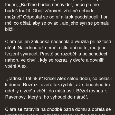
touhu, „Buď mě budeš nenávidět, nebo po mě
budeš toužit. Obojí zároveň, zřejmě nebude
možné!" Odpoutal se od ní a krok poodstoupil. I on
měl co dělat, aby se ovládl, ale jeho syn se pomalu
blížil.
Ciara se jen zhluboka nadechla a využila příležitosti
utéct. Najednou už neměla sílu ani na to, mu jeho
tvrzení vyvracet. Prostě se rozeběhla po schodech
nahoru ve chvíli, kdy se rozrazily dveře a dovnitř
vběhl Alex.
„Tatínku! Tatínku!" Křičel Alex celou dobu, co pelášil
k domu. Rozrazil dveře tak rychle, až s bouchnutím
udeřily o zeď a vběhl do místnosti. Běžel rovnou k
Ravenovy, který si ho vyhoupl do náručí.
Ciara se zatavila na chodbě patra domu a opřela se