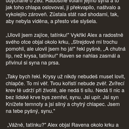
udýchaně o zeď. Radostné volání jejího syna a to
jak toho chlapa oslovoval, ji překvapilo, naštvalo a
vykolejilo zároveň. Zůstala stát nad shodami, tak,
aby nebyla viděna, a přesto vše slyšela.
„Ulovil jsem zajíce, tatínku!" Vykřikl Alex a radostně
svého otce objal okolo krku, „Strejdové mi trochu
pomohli, ale ulovil jsem ho já!" řekl pyšně, „A chutná
líp, než krysa, tatínku!" Raven se nahlas zasmál a
přivinul si syna na prsa.
„Taky bych řekl. Krysy už nikdy nebudeš muset lovit,
chlapče. To mi věř. Tvou kořistí nebude zvěř. Zvířecí
krev tě udrží při životě, ale nedá ti sílu. Nedá ti nic a
bez lidské krve bys zemřel, synu. Jsi upír. Jsi syn
Knížete temnoty a jsi silný a chytrý chlapec. Jsem
na tebe pyšný, synu."
„Vážně, tatínku?" Alex objal Ravena okolo krku a