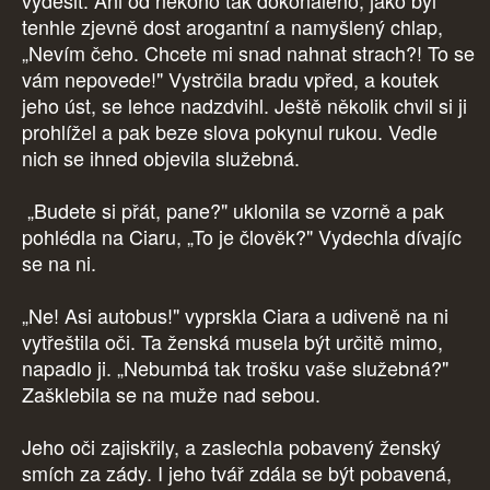
vyděsit. Ani od někoho tak dokonalého, jako byl
tenhle zjevně dost arogantní a namyšlený chlap,
„Nevím čeho. Chcete mi snad nahnat strach?! To se
vám nepovede!" Vystrčila bradu vpřed, a koutek
jeho úst, se lehce nadzdvihl. Ještě několik chvil si ji
prohlížel a pak beze slova pokynul rukou. Vedle
nich se ihned objevila služebná.
„Budete si přát, pane?" uklonila se vzorně a pak
pohlédla na Ciaru, „To je člověk?" Vydechla dívajíc
se na ni.
„Ne! Asi autobus!" vyprskla Ciara a udiveně na ni
vytřeštila oči. Ta ženská musela být určitě mimo,
napadlo ji. „Nebumbá tak trošku vaše služebná?"
Zašklebila se na muže nad sebou.
Jeho oči zajiskřily, a zaslechla pobavený ženský
smích za zády. I jeho tvář zdála se být pobavená,