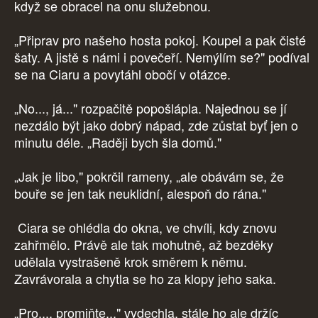
když se obracel na onu služebnou.
„Připrav pro našeho hosta pokoj. Koupel a pak čisté
šaty. A jistě s námi i povečeří. Nemýlím se?" podíval
se na Ciaru a povytáhl obočí v otázce.
„No..., já..." rozpačitě popošlápla. Najednou se jí
nezdálo být jako dobrý nápad, zde zůstat byť jen o
minutu déle. „Raději bych šla domů."
„Jak je libo," pokrčil rameny, „ale obávám se, že
bouře se jen tak neuklidní, alespoň do rána."
Ciara se ohlédla do okna, ve chvíli, kdy znovu
zahřmělo. Právě ale tak mohutně, až bezděky
udělala vystrašeně krok směrem k němu.
Zavrávorala a chytla se ho za klopy jeho saka.
„Pro..., promiňte..." vydechla, stále ho ale držíc