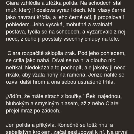
Ciara vzhlédla a ztěžka polkla. Na schodech stál
muž, který jí doslova vyrazil dech. Měl vlasy černé
jako havraní křídla, a jeho černé oči, ji propalovali
pohledem. Jeho vysoká, mohutná a svalnatá
postava, tyčila se na schodech, a vyzařovalo z něj
něco, z čeho jí povstaly všechny chlupy na těle.
Ciara rozpačitě sklopila zrak. Pod jeho pohledem,
se cítila jako nahá. Díval se na ni a dlouho nic
neříkal. Nedokázala to pochopit, ale jakoby ji něco
říkalo, aby vzala nohy na ramena. Jenže náhle se
ozval další hrom a ona sebou ustrašeně trhla.
„Vidím, že máte strach z bouřky." Řekl najednou,
hlubokým a smyslným hlasem, až z něho Ciaře
přejel mráz po zádech.
Jen polkla a přikývla. Konečně se totiž hnul a
sebejistým krokem, začal sestupovat k ní. Na první