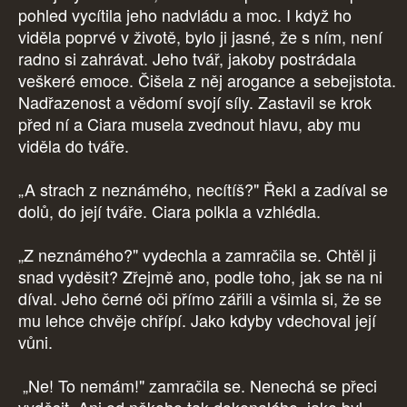
pohled vycítila jeho nadvládu a moc. I když ho
viděla poprvé v životě, bylo ji jasné, že s ním, není
radno si zahrávat. Jeho tvář, jakoby postrádala
veškeré emoce. Čišela z něj arogance a sebejistota.
Nadřazenost a vědomí svojí síly. Zastavil se krok
před ní a Ciara musela zvednout hlavu, aby mu
viděla do tváře.
„A strach z neznámého, necítíš?" Řekl a zadíval se
dolů, do její tváře. Ciara polkla a vzhlédla.
„Z neznámého?" vydechla a zamračila se. Chtěl ji
snad vyděsit? Zřejmě ano, podle toho, jak se na ni
díval. Jeho černé oči přímo zářili a všimla si, že se
mu lehce chvěje chřípí. Jako kdyby vdechoval její
vůni.
„Ne! To nemám!" zamračila se. Nenechá se přeci