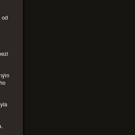
e od
mezi
eným
eho
byla
a.