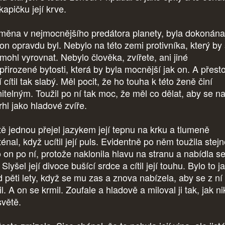
kapičku její krve.
měna v nejmocnějšího predátora planety, byla dokonána
 on opravdu byl. Nebylo na této zemi protivníka, který by
mohl vyrovnat. Nebylo člověka, zvířete, ani jiné
přirozené bytosti, která by byla mocnější jak on. A přest
 cítil tak slabý. Měl pocit, že ho touha k této ženě činí
nitelným. Toužil po ní tak moc, že měl co dělat, aby se na
rhl jako hladové zvíře.
tě jednou přejel jazykem její tepnu na krku a tlumeně
énal, když ucítil její puls. Evidentně po něm toužila stej
o on po ní, protože naklonila hlavu na stranu a nabídla s
Slyšel její divoce bušící srdce a cítil její touhu. Bylo to j
d pěti lety, když se mu zas a znova nabízela, aby se z ní
l. A on se krmil. Zoufale a hladově a miloval ji tak, jak n
světě.