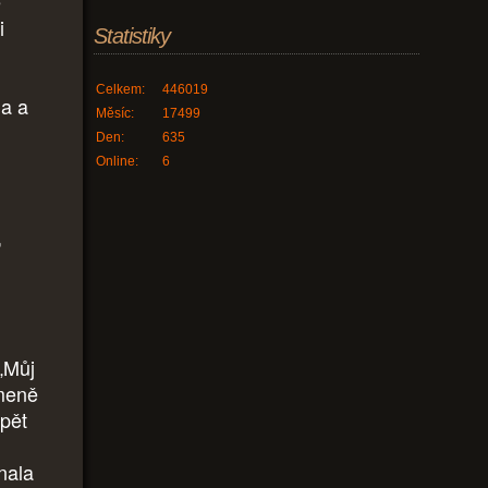
é
i
Statistiky
Celkem:
446019
la a
Měsíc:
17499
Den:
635
Online:
6
,
 „Můj
umeně
opět
énala