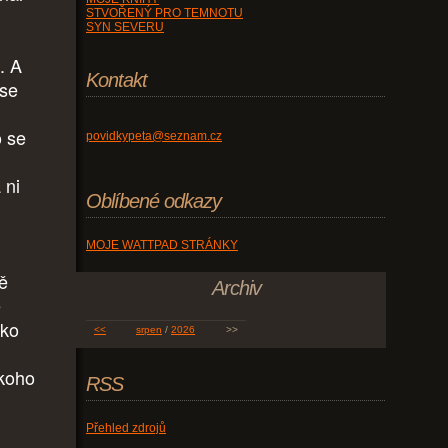
STVOŘENÝ PRO TEMNOTU
SYN SEVERU
. A
Kontakt
 se
o se
povidkypeta@seznam.cz
 ni
Oblíbené odkazy
MOJE WATTPAD STRÁNKY
ně
Archiv
e
ako
<<
srpen
/
2026
>>
ikoho
RSS
Přehled zdrojů