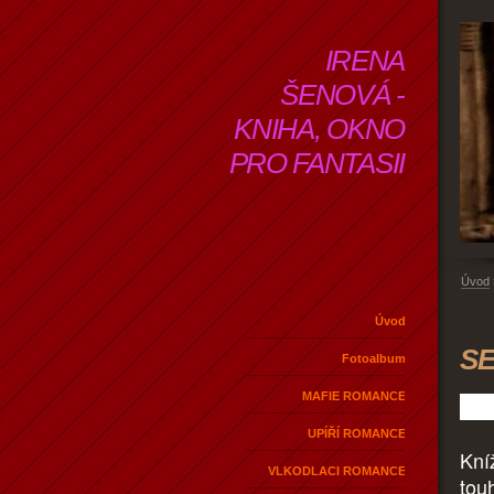
IRENA
ŠENOVÁ -
KNIHA, OKNO
PRO FANTASII
Úvod
Úvod
SE
Fotoalbum
MAFIE ROMANCE
UPÍŘÍ ROMANCE
Kní
VLKODLACI ROMANCE
touh