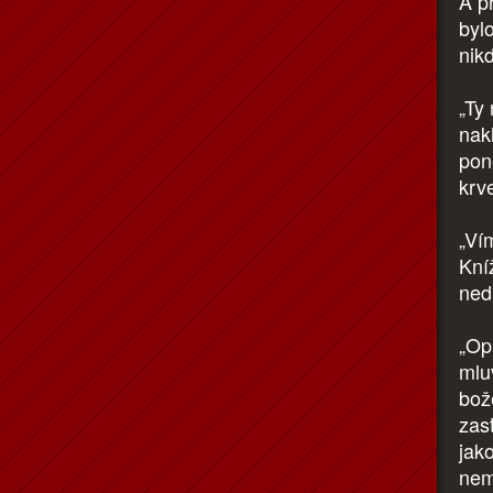
A př
bylo
nik
„Ty 
nak
pon
krv
„Ví
Kní
nedr
„Opr
mlu
bož
zas
jak
nemů