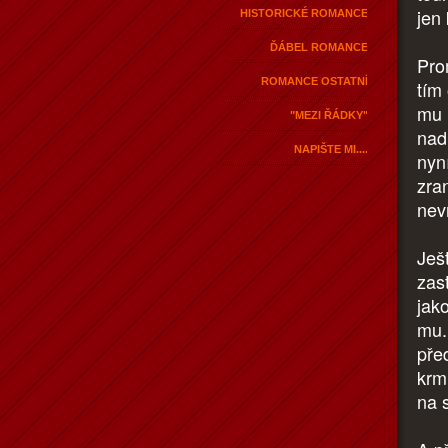
jen 
HISTORICKÉ ROMANCE
ĎÁBEL ROMANCE
Pro
ROMANCE OSTATNÍ
tím
mu 
"MEZI ŘÁDKY"
nad
NAPIŠTE MI....
nyní
zra
nev
Ješ
zast
jak
mu. 
pře
krmi
na 