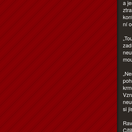
a je
ztra
kon
ní 
„To
zad
neu
mou
„Ne
poh
krm
Vzru
neus
si j
Rav
Cíti