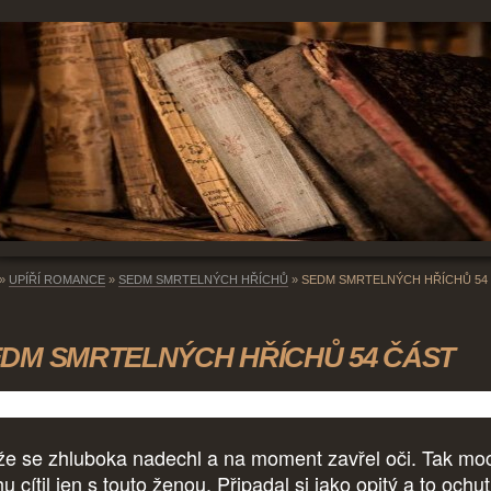
»
UPÍŘÍ ROMANCE
»
SEDM SMRTELNÝCH HŘÍCHŮ
»
SEDM SMRTELNÝCH HŘÍCHŮ 54
DM SMRTELNÝCH HŘÍCHŮ 54 ČÁST
že se zhluboka nadechl a na moment zavřel oči. Tak mo
u cítil jen s touto ženou. Připadal si jako opitý a to ochu