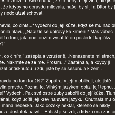
esto zmizela. Sice chápal, že to nebyla její vina, ale jist
, že kdyby ho opravdu milovala, našel by si ji a Ditor by j
dy nedokázal schovat.
nevíš, co činíš..." vydechl do její kůže, když se mu nabíd
lonila hlavu, „Nabízíš se upírovy ke krmení? Máš vůbec
ětí o tom, jak moc toužím vysát tě do poslední kapičky
e?"
m, co činím," zašeptala vzrušeně, „Nenaženete mi strach
že. Nakrmte se ze mě. Prosím..." Zasténala, a kdyby ji
žel přitisknutou u zdi, jistě by se sesunula k zemi.
avdu po tom toužíš?" Zapátral v jejím obličeji, ale jistě
vila pravdu. Poznal to. Vlhkým jazykem oblízl její tepnu,
e!" Vydechl. Pak své ostré zuby zabořil do její kůže. Tl
ténal, když ucítil její krev na svém jazyku. Chutnala mu 
o mana nebeská. Jako božský nektar, kterého se nikdy
že dostatek nasytit. Přitiskl ji ke zdi, a když i ona zast