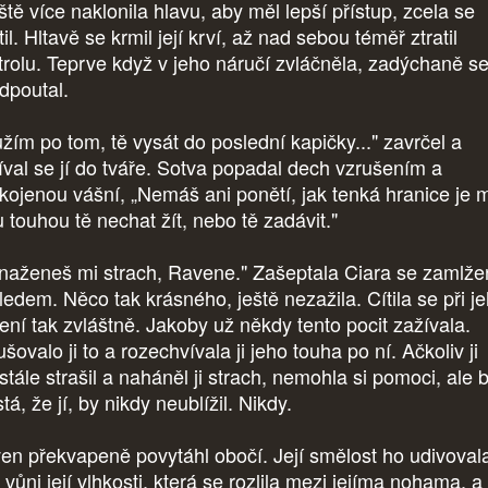
ště více naklonila hlavu, aby měl lepší přístup, zcela se
til. Hltavě se krmil její krví, až nad sebou téměř ztratil
trolu. Teprve když v jeho náručí zvláčněla, zadýchaně s
odpoutal.
užím po tom, tě vysát do poslední kapičky..." zavrčel a
íval se jí do tváře. Sotva popadal dech vzrušením a
kojenou vášní, „Nemáš ani ponětí, jak tenká hranice je 
 touhou tě nechat žít, nebo tě zadávit."
naženeš mi strach, Ravene." Zašeptala Ciara se zamlž
ledem. Něco tak krásného, ještě nezažila. Cítila se při j
ení tak zvláštně. Jakoby už někdy tento pocit zažívala.
šovalo ji to a rozechvívala ji jeho touha po ní. Ačkoliv ji
tále strašil a naháněl ji strach, nemohla si pomoci, ale 
istá, že jí, by nikdy neublížil. Nikdy.
en překvapeně povytáhl obočí. Její smělost ho udivoval
l vůni její vlhkosti, která se rozlila mezi jejíma nohama, a