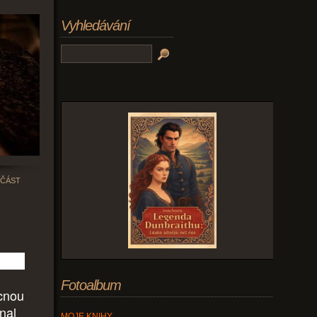
Vyhledávání
 ČÁST
Fotoalbum
cnou
tnal
MOJE KNIHY