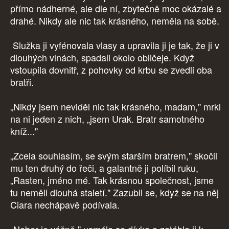
přímo nádherné, ale dle ní, zbytečně moc okázalé a
drahé. Nikdy ale nic tak krásného, neměla na sobě.
Služka ji vyfénovala vlasy a upravila ji je tak, že ji v
dlouhých vlnách, spadali okolo obličeje. Když
vstoupila dovnitř, z pohovky od krbu se zvedli oba
bratři.
„Nikdy jsem neviděl nic tak krásného, madam," mrkl
na ni jeden z nich, „jsem Urak. Bratr samotného
kníž..."
„Zcela souhlasím, se svým starším bratrem," skočil
mu ten druhý do řeči, a galantně ji políbil ruku,
„Rasten, jméno mé. Tak krásnou společnost, jsme
tu neměli dlouhá staletí." Zazubil se, když se na něj
Ciara nechápavě podívala.