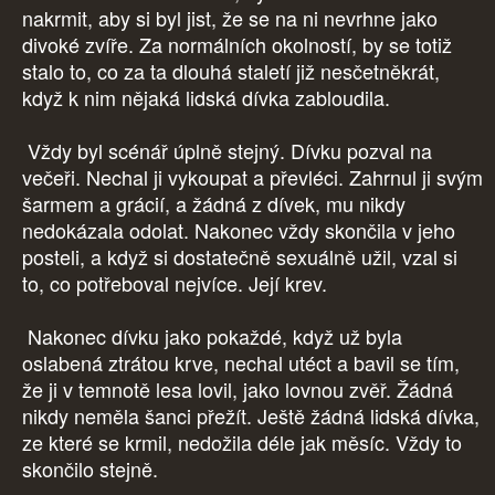
nakrmit, aby si byl jist, že se na ni nevrhne jako
divoké zvíře. Za normálních okolností, by se totiž
stalo to, co za ta dlouhá staletí již nesčetněkrát,
když k nim nějaká lidská dívka zabloudila.
Vždy byl scénář úplně stejný. Dívku pozval na
večeři. Nechal ji vykoupat a převléci. Zahrnul ji svým
šarmem a grácií, a žádná z dívek, mu nikdy
nedokázala odolat. Nakonec vždy skončila v jeho
posteli, a když si dostatečně sexuálně užil, vzal si
to, co potřeboval nejvíce. Její krev.
Nakonec dívku jako pokaždé, když už byla
oslabená ztrátou krve, nechal utéct a bavil se tím,
že ji v temnotě lesa lovil, jako lovnou zvěř. Žádná
nikdy neměla šanci přežít. Ještě žádná lidská dívka,
ze které se krmil, nedožila déle jak měsíc. Vždy to
skončilo stejně.