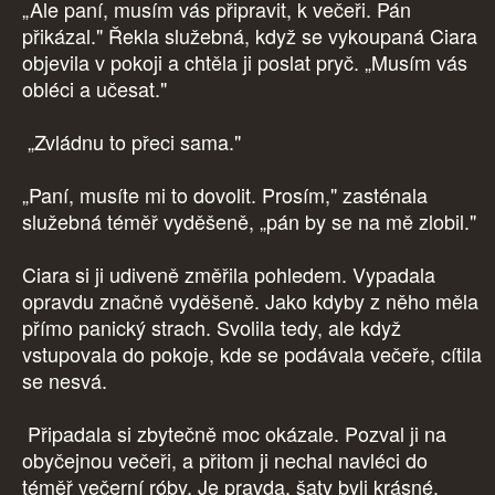
„Ale paní, musím vás připravit, k večeři. Pán
přikázal." Řekla služebná, když se vykoupaná Ciara
objevila v pokoji a chtěla ji poslat pryč. „Musím vás
obléci a učesat."
„Zvládnu to přeci sama."
„Paní, musíte mi to dovolit. Prosím," zasténala
služebná téměř vyděšeně, „pán by se na mě zlobil."
Ciara si ji udiveně změřila pohledem. Vypadala
opravdu značně vyděšeně. Jako kdyby z něho měla
přímo panický strach. Svolila tedy, ale když
vstupovala do pokoje, kde se podávala večeře, cítila
se nesvá.
Připadala si zbytečně moc okázale. Pozval ji na
obyčejnou večeři, a přitom ji nechal navléci do
téměř večerní róby. Je pravda, šaty byli krásné,