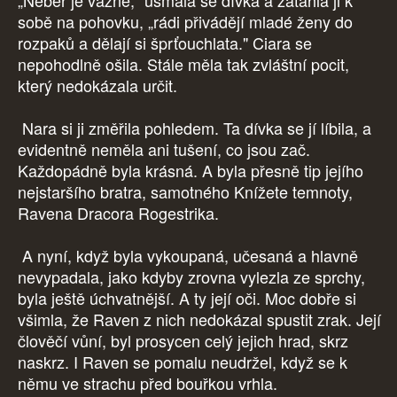
„Neber je vážně," usmála se dívka a zatáhla ji k
sobě na pohovku, „rádi přivádějí mladé ženy do
rozpaků a dělají si šprťouchlata." Ciara se
nepohodlně ošila. Stále měla tak zvláštní pocit,
který nedokázala určit.
Nara si ji změřila pohledem. Ta dívka se jí líbila, a
evidentně neměla ani tušení, co jsou zač.
Každopádně byla krásná. A byla přesně tip jejího
nejstaršího bratra, samotného Knížete temnoty,
Ravena Dracora Rogestrika.
A nyní, když byla vykoupaná, učesaná a hlavně
nevypadala, jako kdyby zrovna vylezla ze sprchy,
byla ještě úchvatnější. A ty její oči. Moc dobře si
všimla, že Raven z nich nedokázal spustit zrak. Její
člověčí vůní, byl prosycen celý jejich hrad, skrz
naskrz. I Raven se pomalu neudržel, když se k
němu ve strachu před bouřkou vrhla.