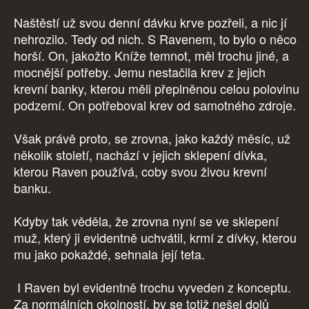
Naštěstí už svou denní dávku krve pozřeli, a nic jí
nehrozilo. Tedy od nich. S Ravenem, to bylo o něco
horší. On, jakožto Kníže temnot, měl trochu jiné, a
mocnější potřeby. Jemu nestačila krev z jejich
krevní banky, kterou měli přeplněnou celou polovinu
podzemí. On potřeboval krev od samotného zdroje.
Však právě proto, se zrovna, jako každý měsíc, už
několik století, nachází v jejich sklepení dívka,
kterou Raven používá, coby svou živou krevní
banku.
Kdyby tak věděla, že zrovna nyní se ve sklepení
muž, který ji evidentně uchvátil, krmí z dívky, kterou
mu jako pokaždé, sehnala její teta.
I Raven byl evidentně trochu vyveden z konceptu.
Za normálních okolností, by se totiž nešel dolů