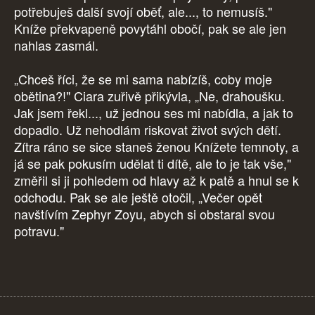
potřebuješ další svojí oběť, ale..., to nemusíš."
Kníže překvapeně povytáhl obočí, pak se ale jen
nahlas zasmál.
„Chceš říci, že se mi sama nabízíš, coby moje
obětina?!" Ciara zuřivě přikývla, „Ne, drahoušku.
Jak jsem řekl..., už jednou ses mi nabídla, a jak to
dopadlo. Už nehodlám riskovat život svých dětí.
Zítra ráno se sice staneš ženou Knížete temnoty, a
já se pak pokusím udělat ti dítě, ale to je tak vše,"
změřil si ji pohledem od hlavy až k patě a hnul se k
odchodu. Pak se ale ještě otočil, „Večer opět
navštívím Zephyr Zoyu, abych si obstaral svou
potravu."