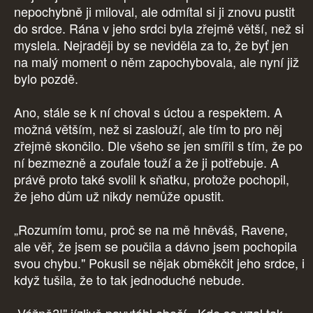
nepochybně ji miloval, ale odmítal si ji znovu pustit
do srdce. Rána v jeho srdci byla zřejmě větší, než si
myslela. Nejraději by se neviděla za to, že byť jen
na malý moment o něm zapochybovala, ale nyní již
bylo pozdě.
Ano, stále se k ní choval s úctou a respektem. A
možná větším, než si zaslouží, ale tím to pro něj
zřejmě skončilo. Dle všeho se jen smířil s tím, že po
ní bezmezně a zoufale touží a že ji potřebuje. A
právě proto také svolil k sňatku, protože pochopil,
že jeho dům už nikdy nemůže opustit.
„Rozumím tomu, proč se na mě hněváš, Ravene,
ale věř, že jsem se poučila a dávno jsem pochopila
svou chybu." Pokusil se nějak obměkčit jeho srdce, i
když tušila, že to tak jednoduché nebude.