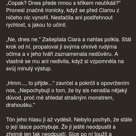
„Copak? Dnes přede mnou s křikem neutíkáš?"
Pronesl značně ironicky, když se před Ciarou z
ničeho nic vynořil. Nestačila ani postřehnout
rychlost, s jakou to učinil.
„Ne, dnes ne." Zašeptala Ciara a nahlas polkla. Stál
krok od ní, propaloval ji svýma ohnivě rudýma
očima a v jeho tváři zaznamenala nedůvěru. A
vlastně se mu ani nedivila, když si vzpomněla na
svůj minulý výstup.
„Hmm..., to přijde..." zavrčel a pokrčil s opovržením
nos, „Nepochybuji o tom, že by sis nenašla nějaký
důvod, proč mě shledat strašným monstrem,
drahoušku."
Tón jeho hlasu ji až vyděsil. Nebylo pochyb, že stále
o její lásce pochybuje. Že ji ještě neodpustil a
zřejmě jen tak neodpustí. Sice po ní toužil a