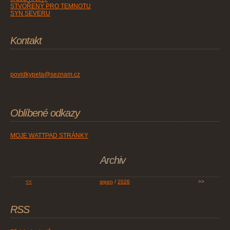
STVOŘENÝ PRO TEMNOTU
SYN SEVERU
Kontakt
povidkypeta@seznam.cz
Oblíbené odkazy
MOJE WATTPAD STRÁNKY
Archiv
<<
srpen
/
2026
>>
RSS