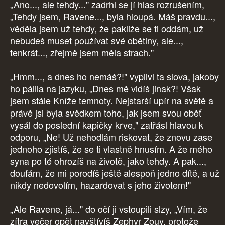
„Ano..., ale tehdy..." zadrhl se jí hlas rozrušením,
„Tehdy jsem, Ravene..., byla hloupá. Máš pravdu...,
věděla jsem už tehdy, že pakliže se ti oddám, už
nebudeš muset používat své obětiny, ale...,
tenkrát..., zřejmě jsem měla strach."
„Hmm..., a dnes ho nemáš?!" vyplivl ta slova, jakoby
ho pálila na jazyku, „Dnes mě vidíš jinak?! Však
jsem stále Kníže temnoty. Nejstarší upír na světě a
právě jsi byla svědkem toho, jak jsem svou oběť
vysál do poslední kapičky krve," zatřásl hlavou k
odporu, „Ne! Už nehodlám riskovat, že znovu zase
jednoho zjistíš, že se ti vlastně hnusím. A že mého
syna po té ohrozíš na životě, jako tehdy. A pak...,
doufám, že mi porodíš ještě alespoň jedno dítě, a už
nikdy nedovolím, hazardovat s jeho životem!"
„Ale Ravene, já..." do očí ji vstoupili slzy, „Vím, že
zítra večer opět navštívíš Zephyr Zouy, protože