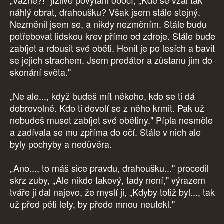
„Vážně?!" jízlivě povytáhl obočí, „Kde se vzal tak
náhlý obrat, drahoušku? Však jsem stále stejný.
Nezměnil jsem se, a nikdy nezměním. Stále budu
potřebovat lidskou krev přímo od zdroje. Stále bude
zabíjet a rdousit své oběti. Honit je po lesích a bavit
se jejich strachem. Jsem predátor a zůstanu jim do
skonání světa."
„Ne ale..., když budeš mít někoho, kdo se ti dá
dobrovolně. Kdo ti dovolí se z něho krmit. Pak už
nebudeš muset zabíjet své obětiny." Pípla nesměle
a zadívala se mu zpříma do očí. Stále v nich ale
byly pochyby a nedůvěra.
„Ano..., to máš sice pravdu, drahoušku..." procedil
skrz zuby, „Ale nikdo takový, tady není," výrazem
tváře ji dal najevo, že myslí ji, „Kdyby totiž byl..., tak
už před pěti lety, by přede mnou neutekl."