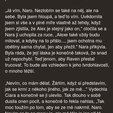
„Já vím, Naro. Nezlobím se také na něj, ale na
sebe. Byla jsem hloupá, a teď to vím. Uvědomila
jsem si vše a v plné míře vlastně až tehdy, když
jsem zjistila, že Alex je stejný jako on," otočila se a
Nara ji uchopila za ruce, „Alexe také vždy budu
milovat, a kdyby na to přišlo..., jsem ochotna mu
obětiny sama chytat, jen aby přežil." Nara přikývla.
Byla ráda, že její láska je konečně taková, že snad
už nepochybí. Teď jenom, aby Raven přestal
trucovat. To bude ale vzhledem k jeho tvrdohlavosti,
o mnoho těžší.
„Nevím, co mám dělat. Žárlím, když si představím,
jak se krmí z někoho jiného, jak ze mě..." Vydechla
Ciara a konečně se ji ulevilo. Tak dlouho v sobě
dusila onen pocit, a konečně to řekla nahlas, „Tak
moc toužím po tom, aby se ze mě nakrmil, Naro.