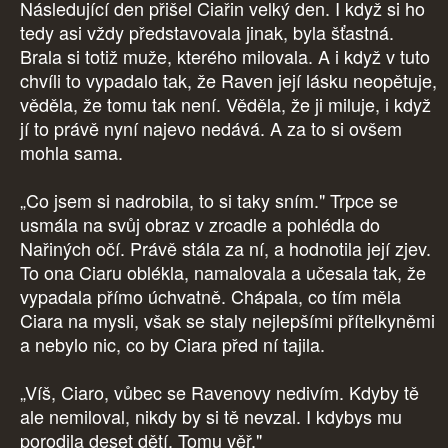
Následující den přišel Ciařin velký den. I když si ho
tedy asi vždy představovala jinak, byla šťastná.
Brala si totiž muže, kterého milovala. A i když v tuto
chvíli to vypadalo tak, že Raven její lásku neopětuje,
věděla, že tomu tak není. Věděla, že ji miluje, i když
jí to právě nyní najevo nedává. A za to si ovšem
mohla sama.
„Co jsem si nadrobila, to si taky sním." Trpce se
usmála na svůj obraz v zrcadle a pohlédla do
Nařiných očí. Právě stála za ní, a hodnotila její zjev.
To ona Ciaru oblékla, namalovala a učesala tak, že
vypadala přímo úchvatně. Chápala, co tím měla
Ciara na mysli, však se staly nejlepšími přítelkyněmi
a nebylo nic, co by Ciara před ní tajila.
„Víš, Ciaro, vůbec se Ravenovy nedivím. Kdyby tě
ale nemiloval, nikdy by si tě nevzal. I kdybys mu
porodila deset dětí. Tomu věř."