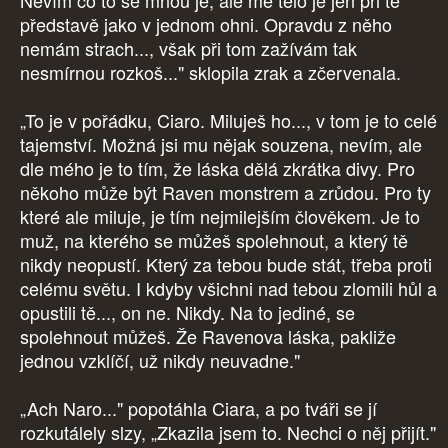
Nevím co to se mnou je, ale mé tělo je jen při té
představě jako v jednom ohni. Opravdu z něho
nemám strach..., však při tom zažívám tak
nesmírnou rozkoš..." sklopila zrak a zčervenala.
„To je v pořádku, Ciaro. Miluješ ho..., v tom je to celé
tajemství. Možná jsi mu nějak souzena, nevím, ale
dle mého je to tím, že láska dělá zkrátka divy. Pro
někoho může být Raven monstrem a zrůdou. Pro ty
které ale miluje, je tím nejmilejším člověkem. Je to
muž, na kterého se můžeš spolehnout, a který tě
nikdy neopustí. Který za tebou bude stát, třeba proti
celému světu. I kdyby všichni nad tebou zlomili hůl a
opustili tě..., on ne. Nikdy. Na to jediné, se
spolehnout můžeš. Že Ravenova láska, pakliže
jednou vzklíčí, už nikdy neuvadne."
„Ach Naro..." popotáhla Ciara, a po tváři se jí
rozkutálely slzy, „Zkazila jsem to. Nechci o něj přijít."