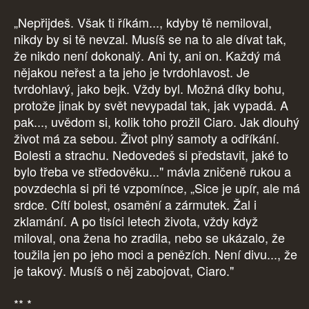
„Nepřijdeš. Však ti říkám..., kdyby tě nemiloval,
nikdy by si tě nevzal. Musíš se na to ale dívat tak,
že nikdo není dokonalý. Ani ty, ani on. Každý má
nějakou neřest a ta jeho je tvrdohlavost. Je
tvrdohlavý, jako bejk. Vždy byl. Možná díky bohu,
protože jinak by svět nevypadal tak, jak vypadá. A
pak..., uvědom si, kolik toho prožil Ciaro. Jak dlouhý
život má za sebou. Život plný samoty a odříkání.
Bolesti a strachu. Nedovedeš si představit, jaké to
bylo třeba ve středověku..." mávla zničeně rukou a
povzdechla si při té vzpomínce, „Sice je upír, ale má
srdce. Cítí bolest, osamění a zármutek. Žal i
zklamání. A po tisíci letech života, vždy když
miloval, ona žena ho zradila, nebo se ukázalo, že
toužila jen po jeho moci a penězích. Není divu..., že
je takový. Musíš o něj zabojovat, Ciaro."
** *