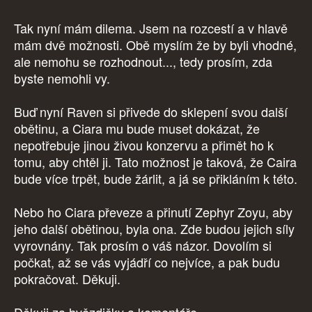
Tak nyní mám dilema. Jsem na rozcestí a v hlavě
mám dvě možnosti. Obě myslím že by byli vhodné,
ale nemohu se rozhodnout..., tedy prosím, zda
byste nemohli vy.
Buď nyní Raven si přivede do sklepení svou další
obětinu, a Ciara mu bude muset dokázat, že
nepotřebuje jinou živou konzervu a přimět ho k
tomu, aby chtěl ji. Tato možnost je taková, že Caira
bude více trpět, bude žárlit, a já se přikláním k této.
Nebo ho Ciara převeze a přinutí Zephyr Zoyu, aby
jeho další obětinou, byla ona. Zde budou jejich síly
vyrovnány. Tak prosím o váš názor. Dovolím si
počkat, až se vás vyjádří co nejvíce, a pak budu
pokračovat. Děkuji.