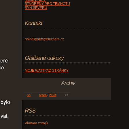
STVOŘENÝ PRO TEMNOTU
SYN SEVERU
Kontakt
povidkypeta@seznam.cz
Oblíbené odkazy
teré
ce
MOJE WATTPAD STRÁNKY
Archiv
<<
srpen
/
2026
>>
 bylo
RSS
val.
Přehled zdrojů