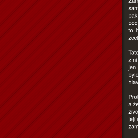
Zam
sam
pak.
poc
to,
zce
Tato
z ní
jen 
byl
hla
Pro
a že
živ
její
zam