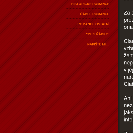
HISTORICKÉ ROMANCE
Za s
ĎÁBEL ROMANCE
pro
ROMANCE OSTATNÍ
ona.
"MEZI ŘÁDKY"
Cia
NAPIŠTE MI....
vzb
ženy
nep
v j
nařč
Cia
Ani
nez
jaks
int