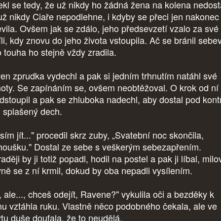
ekl se tedy, že už nikdy ho žádná žena na kolena nedost
už nikdy Ciaře nepodlehne, i kdyby se přeci jen nakonec
evila. Ovšem jak se zdálo, jeho předsevzetí vzalo za své
li, kdy znovu do jeho života vstoupila. Ač se bránil sebev
o touha ho stejně vždy zradila.
en zprudka vydechl a pak si jedním trhnutím natáhl své
hoty. Se zapínáním se, ovšem neobtěžoval. O krok od ní
dstoupil a pak se zhluboka nadechl, aby dostal pod kont
j splašený dech.
ím jít..." procedil skrz zuby, „Svatební noc skončila,
houšku." Dostal ze sebe s veškerým sebezapřením.
aději by ji totiž popadl, hodil na postel a pak ji líbal, milo
vně se z ní krmil, dokud by oba nepadli vysílením.
, ale..., chceš odejít, Ravene?" vykulila oči a bezděky k
u vztáhla ruku. Vlastně něco podobného čekala, ale ve
ytu duše doufala, že to neudělá.