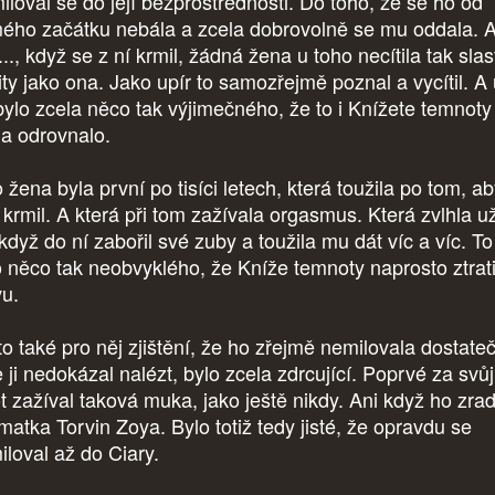
iloval se do její bezprostřednosti. Do toho, že se ho od
ého začátku nebála a zcela dobrovolně se mu oddala. 
.., když se z ní krmil, žádná žena u toho necítila tak sla
ity jako ona. Jako upír to samozřejmě poznal a vycítil. A
 bylo zcela něco tak výjimečného, že to i Knížete temnoty
la odrovnalo.
 žena byla první po tisíci letech, která toužila po tom, a
 krmil. A která při tom zažívala orgasmus. Která zvlhla u
když do ní zabořil své zuby a toužila mu dát víc a víc. To
o něco tak neobvyklého, že Kníže temnoty naprosto ztrati
vu.
to také pro něj zjištění, že ho zřejmě nemilovala dostate
 ji nedokázal nalézt, bylo zcela zdrcující. Poprvé za svůj
ot zažíval taková muka, jako ještě nikdy. Ani když ho zrad
 matka Torvin Zoya. Bylo totiž tedy jisté, že opravdu se
iloval až do Ciary.