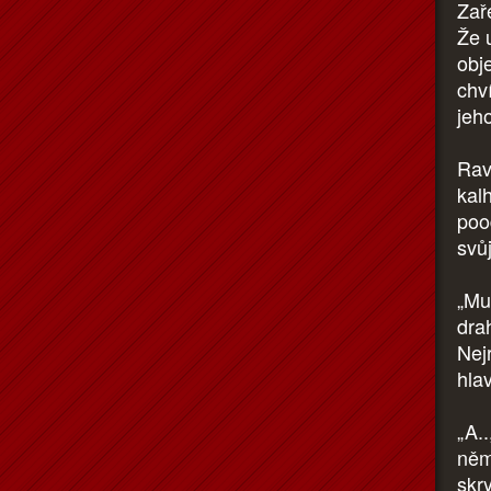
Zař
Že 
obj
chví
jeh
Rav
kal
poo
svů
„Mus
dra
Nejr
hla
„A..
něm
skr