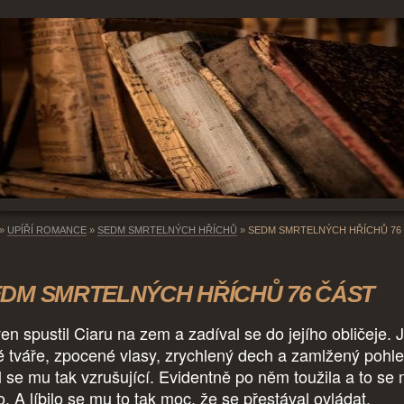
»
UPÍŘÍ ROMANCE
»
SEDM SMRTELNÝCH HŘÍCHŮ
»
SEDM SMRTELNÝCH HŘÍCHŮ 76
DM SMRTELNÝCH HŘÍCHŮ 76 ČÁST
en spustil Ciaru na zem a zadíval se do jejího obličeje. J
é tváře, zpocené vlasy, zrychlený dech a zamlžený pohle
l se mu tak vzrušující. Evidentně po něm toužila a to se
lo. A líbilo se mu to tak moc, že se přestával ovládat.