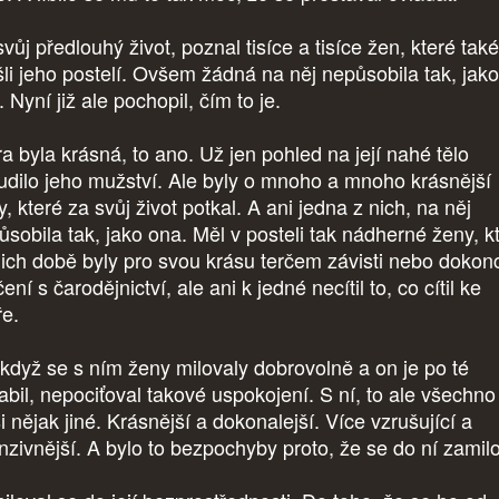
vůj předlouhý život, poznal tisíce a tisíce žen, které také
šli jeho postelí. Ovšem žádná na něj nepůsobila tak, jako
 Nyní již ale pochopil, čím to je.
ra byla krásná, to ano. Už jen pohled na její nahé tělo
udilo jeho mužství. Ale byly o mnoho a mnoho krásnější
, které za svůj život potkal. A ani jedna z nich, na něj
ůsobila tak, jako ona. Měl v posteli tak nádherné ženy, k
ejich době byly pro svou krásu terčem závisti nebo dokon
ení s čarodějnictví, ale ani k jedné necítil to, co cítil ke
ře.
 když se s ním ženy milovaly dobrovolně a on je po té
abil, nepociťoval takové uspokojení. S ní, to ale všechno
i nějak jiné. Krásnější a dokonalejší. Více vzrušující a
enzivnější. A bylo to bezpochyby proto, že se do ní zamilo