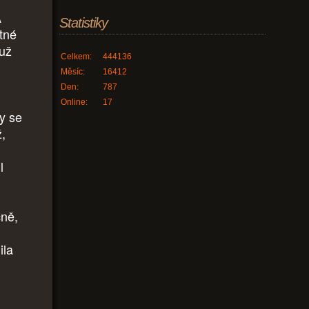
A
Statistiky
stné
 už
Celkem:
444136
Měsíc:
16412
Den:
787
Online:
17
by se
ž,
l
čně,
ila