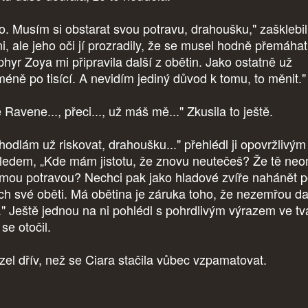
o. Musím si obstarat svou potravu, drahoušku," zašklebil
ni, ale jeho oči jí prozradily, že se musel hodně přemáhat
phyr Zoya mi připravila další z obětin. Jako ostatně už
méně po tisící. A nevidím jediný důvod k tomu, to měnit."
 Ravene..., přeci..., už máš mě..." Zkusila to ještě.
hodlám už riskovat, drahoušku..." přehlédl ji opovržlivým
ledem, „Kde mám jistotu, že znovu neutečeš? Že tě neo
 mou potravou? Nechci pak jako hladové zvíře nahánět 
ích své oběti. Má obětina je záruka toho, že nezemřou da
é." Ještě jednou na ni pohlédl s pohrdlivým výrazem ve tvá
se otočil.
zel dřív, než se Ciara stačila vůbec vzpamatovat.