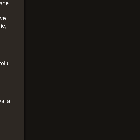
ane.
 ve
íc,
rolu
val a