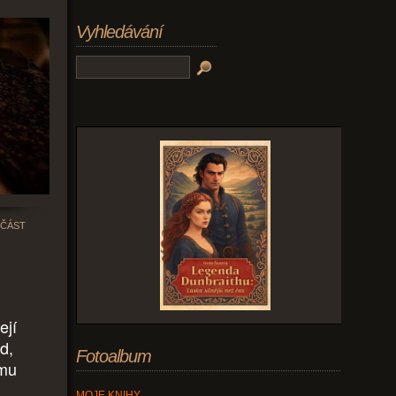
Vyhledávání
 ČÁST
ejí
d,
Fotoalbum
 mu
MOJE KNIHY