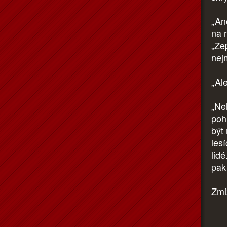
„An
na 
„Ze
nej
„Ale
„Ne
poh
být
les
lid
pak 
Zmi