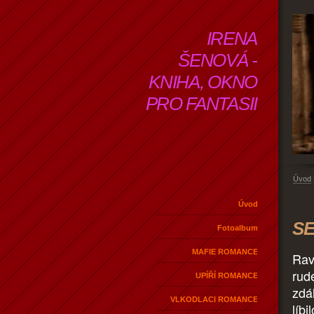
IRENA
ŠENOVÁ -
KNIHA, OKNO
PRO FANTASII
Úvod
Úvod
SE
Fotoalbum
MAFIE ROMANCE
Rav
rud
UPÍŘÍ ROMANCE
zdá
VLKODLACI ROMANCE
líbi