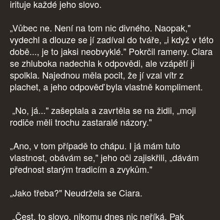
irituje každé jeho slovo.
„Vůbec ne. Není na tom nic divného. Naopak,"
vydechl a dlouze se jí zadíval do tváře, „i když v této
době..., je to jaksi neobvyklé." Pokrčil rameny. Ciara
se zhluboka nadechla k odpovědi, ale vzápětí ji
spolkla. Najednou měla pocit, že jí vzal vítr z
plachet, a jeho odpověď byla vlastně kompliment.
„No, já..." zašeptala a zavrtěla se na židli, „moji
rodiče měli trochu zastaralé názory."
„Ano, v tom případě to chápu. I já mám tuto
vlastnost, obávám se," jeho oči zajiskřili, „dávám
přednost starým tradicím a zvykům."
„Jako třeba?" Neudržela se Ciara.
„Čest, to slovo, nikomu dnes nic neříká. Pak