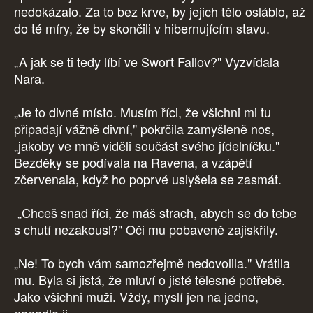
nedokázalo. Za to bez krve, by jejich tělo osláblo, až
do té míry, že by skončili v hibernujícím stavu.
„A jak se ti tedy líbí ve Swort Fallov?" Vyzvídala
Nara.
„Je to divné místo. Musím říci, že všichni mi tu
připadají vážně divní," pokrčila zamyšleně nos,
„jakoby ve mně viděli součást svého jídelníčku."
Bezděky se podívala na Ravena, a vzápětí
zčervenala, když ho poprvé uslyšela se zasmát.
„Chceš snad říci, že máš strach, abych se do tebe
s chutí nezakousl?" Oči mu pobaveně zajiskřily.
„Ne! To bych vám samozřejmě nedovolila." Vrátila
mu. Byla si jistá, že mluví o jisté tělesné potřebě.
Jako všichni muži. Vždy, myslí jen na jedno,