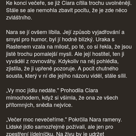
Ke konci večeře, se již Ciara cítila trochu uvolněněji.
Stále se ale nemohla zbavit pocitu, že je zde něco
zvláštního.
Nara se jí ovšem líbila. Její způsob vyjadřování a
smysl pro humor, byl jí hodně blízký. Uraka s
Rastenem vzala na milost, po té, co si řekla, že jsou
jistě trochu pomalejší mysli. Ale její hostitel, ten ji
vyváděl z rovnováhy. Kdykoliv na něj pohlédla,
zjistila, že ji upřeně pozoruje. A pocit chutného
sousta, který v ní dle jejího názoru viděl, stále sílil.
„Vy moc jídlu nedáte." Prohodila Ciara
mimochodem, když si všimla, že ona ze všech
přítomných, snědla nejvíce.
„Večer moc nevečeříme." Pokrčila Nara rameny.
Lidské jídlo samozřejmě požívali, ale jen pro
zpestření jídelníčku. Na živu by je udržet