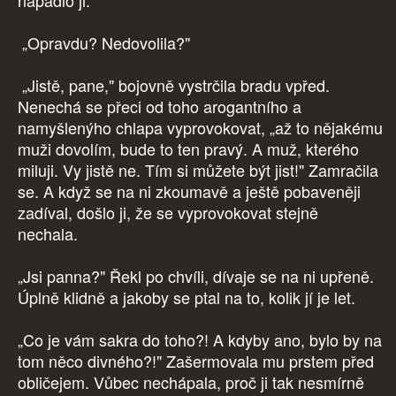
napadlo ji.
„Opravdu? Nedovolila?"
„Jistě, pane," bojovně vystrčila bradu vpřed.
Nenechá se přeci od toho arogantního a
namyšlenýho chlapa vyprovokovat, „až to nějakému
muži dovolím, bude to ten pravý. A muž, kterého
miluji. Vy jistě ne. Tím si můžete být jist!" Zamračila
se. A když se na ni zkoumavě a ještě pobaveněji
zadíval, došlo ji, že se vyprovokovat stejně
nechala.
„Jsi panna?" Řekl po chvíli, dívaje se na ni upřeně.
Úplně klidně a jakoby se ptal na to, kolik jí je let.
„Co je vám sakra do toho?! A kdyby ano, bylo by na
tom něco divného?!" Zašermovala mu prstem před
obličejem. Vůbec nechápala, proč ji tak nesmírně