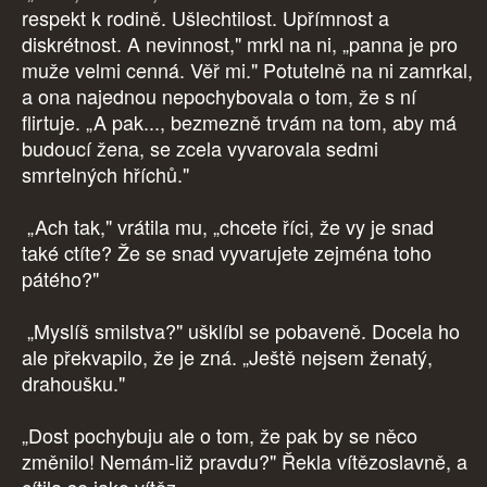
respekt k rodině. Ušlechtilost. Upřímnost a
diskrétnost. A nevinnost," mrkl na ni, „panna je pro
muže velmi cenná. Věř mi." Potutelně na ni zamrkal,
a ona najednou nepochybovala o tom, že s ní
flirtuje. „A pak..., bezmezně trvám na tom, aby má
budoucí žena, se zcela vyvarovala sedmi
smrtelných hříchů."
„Ach tak," vrátila mu, „chcete říci, že vy je snad
také ctíte? Že se snad vyvarujete zejména toho
pátého?"
„Myslíš smilstva?" ušklíbl se pobaveně. Docela ho
ale překvapilo, že je zná. „Ještě nejsem ženatý,
drahoušku."
„Dost pochybuju ale o tom, že pak by se něco
změnilo! Nemám-liž pravdu?" Řekla vítězoslavně, a