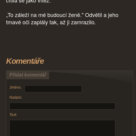
cítila se jako vítěz.
„To záleží na mé budoucí ženě." Odvětil a jeho
tmavé oči zaplály tak, až ji zamrazilo.
Komentáře
Přidat komentář
Jméno:
Nadpis:
Text: