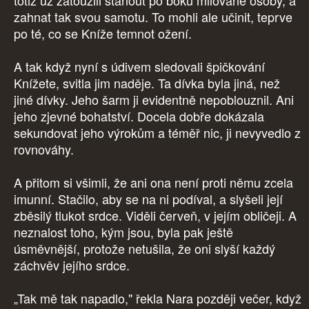
totiž už zatoužili stanout po boku milované osoby, a
zahnat tak svou samotu. To mohli ale učinit, teprve
po té, co se Kníže temnot ožení.
A tak když nyní s údivem sledovali špičkování
Knížete, svitla jim naděje. Ta dívka byla jiná, než
jiné dívky. Jeho šarm ji evidentně nepoblouznil. Ani
jeho zjevné bohatství. Docela dobře dokázala
sekundovat jeho výrokům a téměř nic, ji nevyvedlo z
rovnováhy.
A přitom si všimli, že ani ona není proti němu zcela
imunní. Stačilo, aby se na ni podíval, a slyšeli její
zběsilý tlukot srdce. Viděli červeň, v jejím obličeji. A
neznalost toho, kým jsou, byla pak ještě
úsměvnější, protože netušila, že oni slyší každý
záchvěv jejího srdce.
„Tak mě tak napadlo," řekla Nara později večer, když