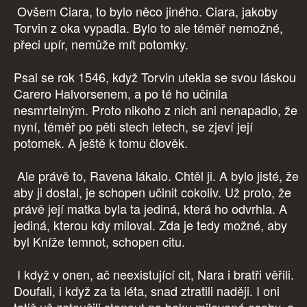
Ovšem Ciara, to bylo něco jiného. Ciara, jakoby
Torvin z oka vypadla. Bylo to ale téměř nemožné,
přeci upír, nemůže mít potomky.
Psal se rok 1546, když Torvin utekla se svou láskou
Carero Halvorsenem, a po té ho učinila
nesmrtelným. Proto nikoho z nich ani nenapadlo, že
nyní, téměř po pěti stech letech, se zjeví její
potomek. A ještě k tomu člověk.
Ale právě to, Ravena lákalo. Chtěl ji. A bylo jisté, že
aby ji dostal, je schopen učinit cokoliv. Už proto, že
právě její matka byla ta jediná, která ho odvrhla. A
jediná, kterou kdy miloval. Zda je tedy možné, aby
byl Kníže temnot, schopen citu.
I když v onen, ač neexistující cit, Nara i bratři věřili.
Doufali, i když za ta léta, snad ztratili naději. I oni