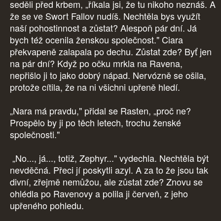
seděli před krbem, „říkala jsi, že tu nikoho neznáš. A
že se ve Swort Fallov nudíš. Nechtěla bys využít
naší pohostinnost a zůstat? Alespoň pár dní. Já
bych též ocenila ženskou společnost." Ciara
překvapeně zalapala po dechu. Zůstat zde? Byť jen
na pár dní? Když po očku mrkla na Ravena,
nepřišlo ji to jako dobrý nápad. Nervózně se ošila,
protože cítila, že na ni všichni upřeně hledí.
„Nara má pravdu," přidal se Rasten, „proč ne?
Prospělo by ji po těch letech, trochu ženské
společnosti."
„No..., já..., totiž, Zephyr..." vydechla. Nechtěla být
nevděčná. Přeci jí poskytli azyl. A za to že jsou tak
divní, zřejmě nemůžou, ale zůstat zde? Znovu se
ohlédla po Ravenovy a polila ji červeň, z jeho
upřeného pohledu.