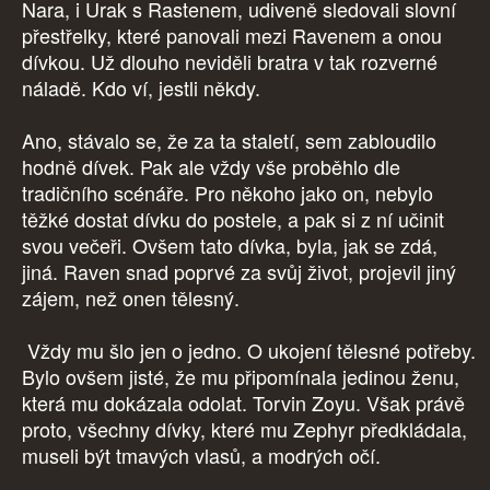
Nara, i Urak s Rastenem, udiveně sledovali slovní
přestřelky, které panovali mezi Ravenem a onou
dívkou. Už dlouho neviděli bratra v tak rozverné
náladě. Kdo ví, jestli někdy.
Ano, stávalo se, že za ta staletí, sem zabloudilo
hodně dívek. Pak ale vždy vše proběhlo dle
tradičního scénáře. Pro někoho jako on, nebylo
těžké dostat dívku do postele, a pak si z ní učinit
svou večeři. Ovšem tato dívka, byla, jak se zdá,
jiná. Raven snad poprvé za svůj život, projevil jiný
zájem, než onen tělesný.
Vždy mu šlo jen o jedno. O ukojení tělesné potřeby.
Bylo ovšem jisté, že mu připomínala jedinou ženu,
která mu dokázala odolat. Torvin Zoyu. Však právě
proto, všechny dívky, které mu Zephyr předkládala,
museli být tmavých vlasů, a modrých očí.