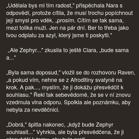
„Udělala bys mi tím radost," přispěchala Nara s
odpovědí, protože cítila, že musí trochu popíchnout
její smysl pro vděk, „prosím. Cítím se tak sama,
mezi tolika muži. Jen na pár dní. Ber to třeba jako
tvou odplatu za azyl, který jsme ti poskytli."
„Ale Zephyr..." zkusila to ještě Ciara, „bude sama
a..."
„Byla sama doposud," vložil se do rozhovoru Raven,
„a pokud vím, nehne se z Afroditiny svatyně na
krok. A pak..., myslím, že ji dokážu přesvědčit k
souhlasu." Řekl tak sebevědomě, že se v ní znovu
vzedmula vlna odporu. Spolkla ale poznámku, aby
nebyla za nevděčnici.
„Dobrá," špitla nakonec, „když bude Zephyr
souhlasit..." Vyhrkla, ale byla přesvědčena, že ji