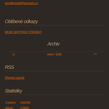
povidkypeta@seznam.cz
Oblíbené odkazy
MOJE WATTPAD STRÁNKY
Archiv
<<
srpen
/
2026
>>
RSS
Přehled zdrojů
Statistiky
Celkem:
446369
Měsíc:
17668