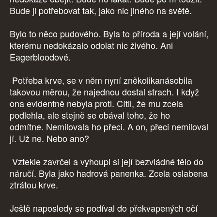
Bude ji potřebovat tak, jako nic jiného na světě.
Bylo to něco pudového. Byla to příroda a její volání,
kterému nedokázalo odolat nic živého. Ani
Eagerbloodové.
Potřeba krve, se v něm nyní zněkolikanásobila
takovou měrou, že najednou dostal strach. I když
ona evidentně nebyla proti. Cítil, že mu zcela
podlehla, ale stejně se obával toho, že ho
odmítne. Nemilovala ho přeci. A on, přeci nemiloval
jí. Už ne. Nebo ano?
Vztekle zavrčel a vyhoupl si její bezvládné tělo do
náručí. Byla jako hadrová panenka. Zcela oslabena
ztrátou krve.
Ještě naposledy se podíval do překvapených očí