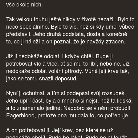
vše okolo nich.
Tak velkou touhu ještě nikdy v životě nezažil. Bylo to
něco speciálního. Bylo to víc, než si kdy uměl vůbec
představit. Jeho druhá podstata, dostala konečně
to, co ji náleží a on poznal, že je navždy ztracen.
Již ji nedokáže odolat, i kdyby chtěl. Bude ji
potřebovat víc a více, ať se mu to líbí, nebo ne. Již
nedokáže odolat volání přírody. Vůně její krve tak,
jako se tomu snažil doposud.
Nyní ji ochutnal, a tím si podepsal svůj rozsudek.
Jeho upíří část, byla o mnoho silnější, než ta lidská,
a to znamenalo jediné. Nadobro se v něm probudil
Eagerblood, protože ona mu dala to, co potřebuje.
A on potřeboval ji. Její krev, bez které se už
nedokáže obejít. Bude ho lákat. Bude po ní toužit.