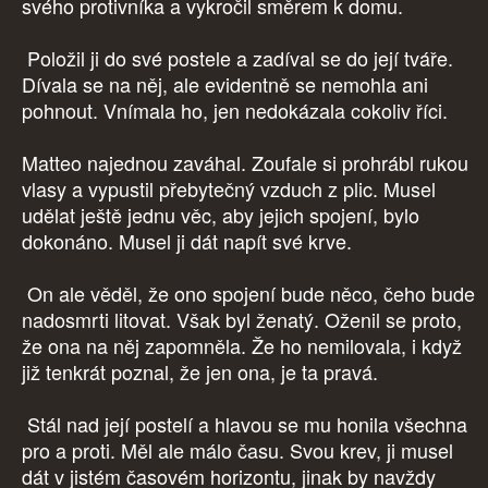
svého protivníka a vykročil směrem k domu.
Položil ji do své postele a zadíval se do její tváře.
Dívala se na něj, ale evidentně se nemohla ani
pohnout. Vnímala ho, jen nedokázala cokoliv říci.
Matteo najednou zaváhal. Zoufale si prohrábl rukou
vlasy a vypustil přebytečný vzduch z plic. Musel
udělat ještě jednu věc, aby jejich spojení, bylo
dokonáno. Musel ji dát napít své krve.
On ale věděl, že ono spojení bude něco, čeho bude
nadosmrti litovat. Však byl ženatý. Oženil se proto,
že ona na něj zapomněla. Že ho nemilovala, i když
již tenkrát poznal, že jen ona, je ta pravá.
Stál nad její postelí a hlavou se mu honila všechna
pro a proti. Měl ale málo času. Svou krev, ji musel
dát v jistém časovém horizontu, jinak by navždy