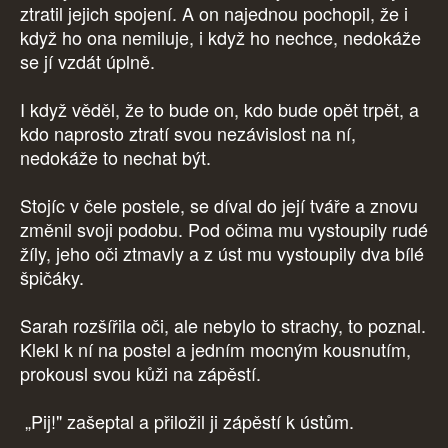
ztratil jejich spojení. A on najednou pochopil, že i
když ho ona nemiluje, i když ho nechce, nedokáže
se jí vzdát úplně.
I když věděl, že to bude on, kdo bude opět trpět, a
kdo naprosto ztratí svou nezávislost na ní,
nedokáže to nechat být.
Stojíc v čele postele, se díval do její tváře a znovu
změnil svoji podobu. Pod očima mu vystoupily rudé
žíly, jeho oči ztmavly a z úst mu vystoupily dva bílé
špičáky.
Sarah rozšířila oči, ale nebylo to strachy, to poznal.
Klekl k ní na postel a jedním mocným kousnutím,
prokousl svou kůži na zápěstí.
„Pij!" zašeptal a přiložil ji zápěstí k ústům.