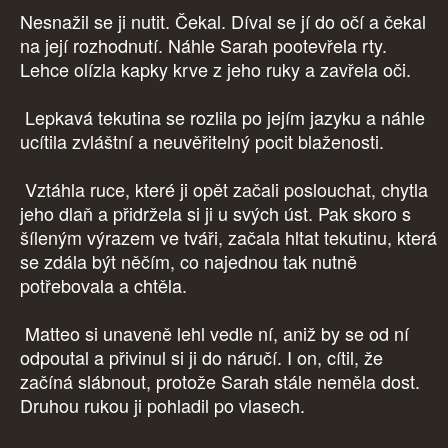
Nesnažil se ji nutit. Čekal. Díval se jí do očí a čekal
na její rozhodnutí. Náhle Sarah pootevřela rty.
Lehce olízla kapky krve z jeho ruky a zavřela oči.
Lepkavá tekutina se rozlila po jejím jazyku a náhle
ucítila zvláštní a neuvěřitelný pocit blaženosti.
Vztáhla ruce, které ji opět začali poslouchat, chytla
jeho dlaň a přidržela si ji u svých úst. Pak skoro s
šíleným výrazem ve tváři, začala hltat tekutinu, která
se zdála být něčím, co najednou tak nutně
potřebovala a chtěla.
Matteo si unaveně lehl vedle ní, aniž by se od ní
odpoutal a přivinul si ji do náručí. I on, cítil, že
začíná slábnout, protože Sarah stále neměla dost.
Druhou rukou ji pohladil po vlasech.