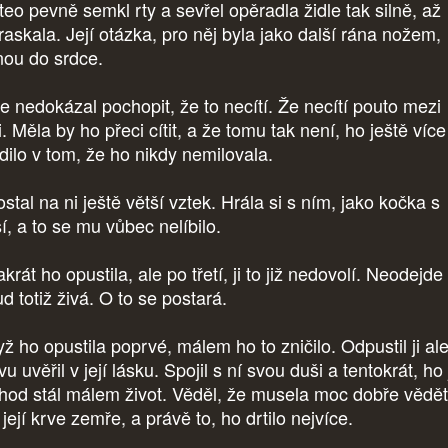
teo pevně semkl rty a sevřel opěradla židle tak silně, až
raskala. Její otázka, pro něj byla jako další rána nožem,
nou do srdce.
le nedokázal pochopit, že to necítí. Že necítí pouto mezi
. Měla by ho přeci cítit, a že tomu tak není, ho ještě více
rdilo v tom, že ho nikdy nemilovala.
stal na ni ještě větší vztek. Hrála si s ním, jako kočka s
í, a to se mu vůbec nelíbilo.
rát ho opustila, ale po třetí, ji to již nedovolí. Neodejde
d totiž živá. O to se postará.
ž ho opustila poprvé, málem ho to zničilo. Odpustil ji ale
u uvěřil v její lásku. Spojil s ní svou duši a tentokrát, ho 
hod stál málem život. Věděl, že musela moc dobře vědět
její krve zemře, a právě to, ho drtilo nejvíce.