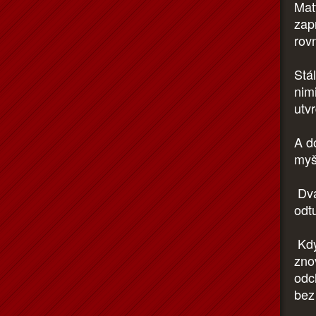
Mat
zap
rov
Stá
nimi
utv
A do
myš
Dvak
odtu
Kdy
znov
odc
bez 