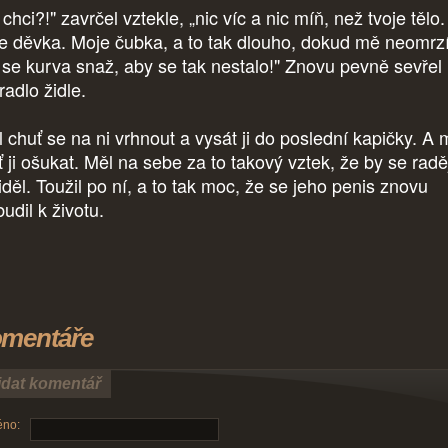
chci?!" zavrčel vztekle, „nic víc a nic míň, než tvoje tělo.
e děvka. Moje čubka, a to tak dlouho, dokud mě neomrzí
 se kurva snaž, aby se tak nestalo!" Znovu pevně sevřel
radlo židle.
 chuť se na ni vrhnout a vysát ji do poslední kapičky. A 
 ji ošukat. Měl na sebe za to takový vztek, že by se radě
iděl. Toužil po ní, a to tak moc, že se jeho penis znovu
budil k životu.
mentáře
idat komentář
no: