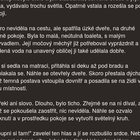
ka, vydávalo trochu světla. Opatrně vstala a rozešla se p
oji.
ro neviděla na cestu, ale spatřila úzké dveře, na druhé
aně pokoje. Byla to malá, neútulná toaleta, s malým
vadlem. Její močový měchýř již potřeboval vyprázdnit a
dená voda na unavený obličej ji také udělala dobře.
 si sedla na matraci, přitáhla si deku až pod bradu a
plakala se. Náhle se otevřely dveře. Skoro přestala dýcha
ž temná postava vstoupila dovnitř a posadila se na židli 
u místnosti.
kl ani slovo. Dlouho, bylo ticho. Zřejmě se na ni díval, a
ž se pokoušela zaostřit, nic neviděla. Náhle se ozvalo
knutí a v prostředku pokoje se vytvořil světelný kruh.
upni si tam!" zavelel ten hlas a jí se rozbušilo srdce. Ne