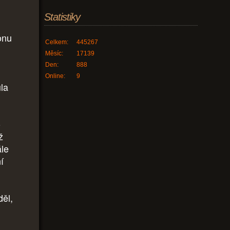
Statistiky
onu
Celkem:
445267
.
Měsíc:
17139
Den:
888
Online:
9
la
o
ž
ále
í
děl,