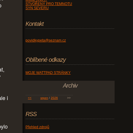
o
STVOŘENÝ PRO TEMNOTU
SYN SEVERU
Kontakt
povidkypeta@seznam.cz
Oblíbené odkazy
t,
MOJE WATTPAD STRÁNKY
v
Archiv
le i
<<
srpen
/
2026
>>
RSS
bylo
Přehled zdrojů