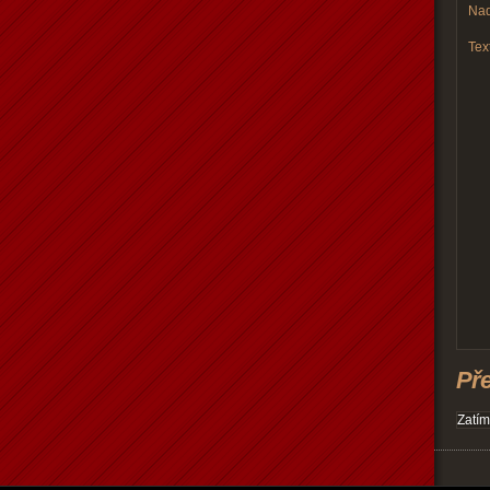
Nad
Text
Př
Zatím