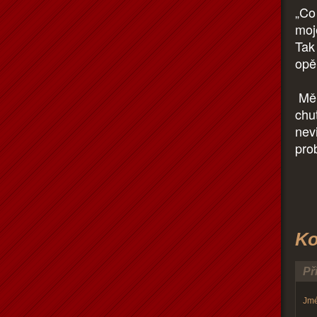
„Co 
moj
Tak
opě
Měl
chuť
nev
pro
Ko
Př
Jmé