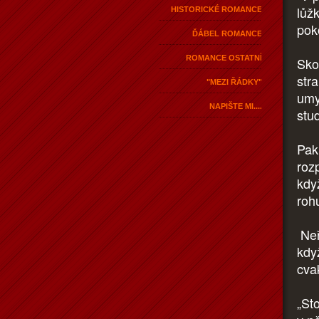
lůž
HISTORICKÉ ROMANCE
pok
ĎÁBEL ROMANCE
ROMANCE OSTATNÍ
Sko
str
"MEZI ŘÁDKY"
umy
NAPIŠTE MI....
stu
Pak
roz
kdy
roh
Neře
kdy
cva
„Sto