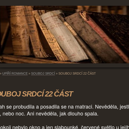
»
UPÍŘÍ ROMANCE
»
SOUBOJ SRDCÍ
»
SOUBOJ SRDCÍ 22 ČÁST
UBOJ SRDCÍ 22 ČÁST
ah se probudila a posadila se na matraci. Nevěděla, jestl
, nebo noc. Ani nevěděla, jak dlouho spala.
okoji nebylo okno a jen slabounké, červené světlo u její