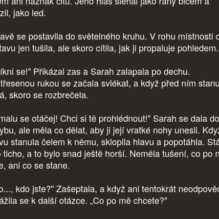
ěm ani náznak citu. Jeho hlas šlehal jako rány bičem a
il, jako led.
avě se postavila do světelného kruhu. V rohu místnosti 
avu jen tušila, ale skoro cítila, jak ji propaluje pohledem
líkni se!" Přikázal zas a Sarah zalapala po dechu.
třesenou rukou se začala svlékat, a když před ním stanu
á, skoro se rozbrečela.
malu se otáčej! Chci si tě prohlédnout!" Sarah se dala d
bu, ale měla co dělat, aby ji její vratké nohy unesli. Kdy
vu stanula čelem k němu, sklopila hlavu a popotáhla. St
 ticho, a to bylo snad ještě horší. Neměla tušení, co po n
e, ani co se stane.
o..., kdo jste?" Zašeptala, a když ani tentokrát neodpově
ážila se k další otázce. „Co po mě chcete?"