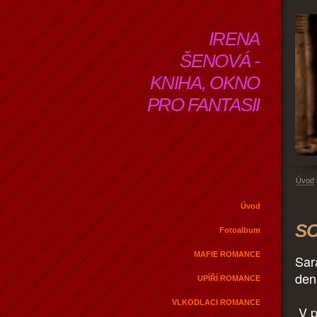
IRENA
ŠENOVÁ -
KNIHA, OKNO
PRO FANTASII
Úvod
Úvod
SO
Fotoalbum
MAFIE ROMANCE
Sar
den
UPÍŘÍ ROMANCE
VLKODLACI ROMANCE
V p