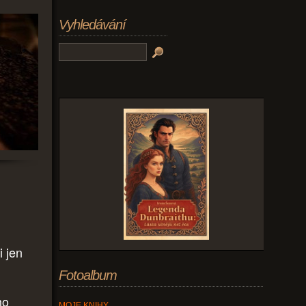
Vyhledávání
i jen
Fotoalbum
ho
MOJE KNIHY