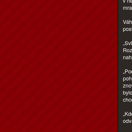
v n
mraz
Váh
post
„Sv
Roz
nah
„Po
pohy
zno
bylo
chc
„Kd
odv