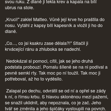
svou ruku. Z dlaně ji tekla krev a kapala na bílí
ubrus na stole.
„Kruci!" zaklel Matteo. Vůně její krve ho praštila do
nosu. Vytáhl z kapsy bílí kapesník a vložil ji ho do
dlaně.
„Co..., co jsi ksakru zase dělala?!" Stlačil ji
krvácející ránu a zhluboka se nadechl.
Nedokázal si pomoci, cítil, jak se jeho druhá
podstata probouzí. Pomalu šíleně se na ni podíval a
pevně semkl rty. Tak moc po ní toužil. Tak moc ji
potřeboval, až ho to vyděsilo.
Zalapal po dechu, odvrátil se od ní a opřel se zády
k ní, o římsu krbu. S hlavou skloněnou mezi pažemi,
se snažil uklidnit, aby nepoznala, co je zač. Jeho
tvář se změnila a jeho špičáky vystoupili na povrch.