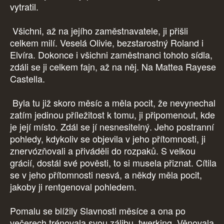
vytratil.
Všichni, až na jejího zaměstnavatele, ji přišli
celkem milí. Veselá Olivie, bezstarostný Roland i
Elvíra. Dokonce i všichni zaměstnanci tohoto sídla,
zdáli se ji celkem fajn, až na něj. Na Mattea Rayese
Castella.
Byla tu již skoro měsíc a měla pocit, že nevynechal
zatím jedinou příležitost k tomu, ji připomenout, kde
je její místo. Zdál se jí nesnesitelný. Jeho postranní
pohledy, kdykoliv se objevila v jeho přítomnosti, ji
znervózňovali a přiváděli do rozpaků. S velkou
grácií, dostál své pověsti, to si musela přiznat. Cítila
se v jeho přítomnosti nesvá, a někdy měla pocit,
jakoby ji rentgenoval pohledem.
Pomalu se blížily Slavnosti měsíce a ona po
večerech trénovala svou zálibu, twerking. Věnovala