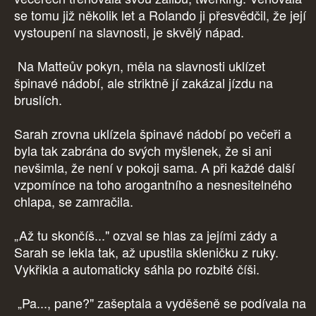
se tomu již několik let a Rolando ji přesvědčil, že její
vystoupení na slavnosti, je skvělý nápad.
Na Matteův pokyn, měla na slavnosti uklízet
špinavé nádobí, ale striktně jí zakázal jízdu na
bruslích.
Sarah zrovna uklízela špinavé nádobí po večeři a
byla tak zabrána do svých myšlenek, že si ani
nevšimla, že není v pokoji sama. A při každé další
vzpomínce na toho arogantního a nesnesitelného
chlapa, se zamračila.
„Až tu skončíš..." ozval se hlas za jejími zády a
Sarah se lekla tak, až upustila skleničku z ruky.
Vykřikla a automaticky sáhla po rozbité číši.
„Pa..., pane?" zašeptala a vyděšeně se podívala na