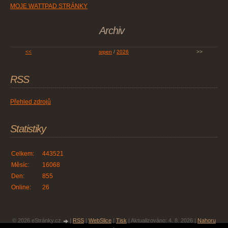
MOJE WATTPAD STRÁNKY
Archiv
<<
srpen
/
2026
>>
RSS
Přehled zdrojů
Statistiky
Celkem:
443521
Měsíc:
16068
Den:
855
Online:
26
© 2026 eStránky.cz
|
RSS
|
WebSlice
|
Tisk
|
Aktualizováno: 4. 8. 2026
|
Nahoru