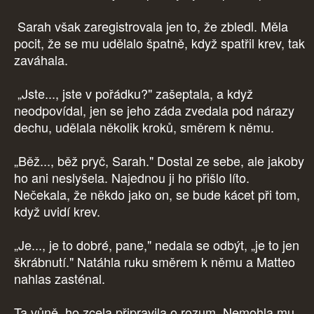
Sarah však zaregistrovala jen to, že zbledl. Měla
pocit, že se mu udělalo špatně, když spatřil krev, tak
zaváhala.
„Jste..., jste v pořádku?" zašeptala, a když
neodpovídal, jen se jeho záda zvedala pod nárazy
dechu, udělala několik kroků, směrem k němu.
„Běž..., běž pryč, Sarah." Dostal ze sebe, ale jakoby
ho ani neslyšela. Najednou ji ho přišlo líto.
Nečekala, že někdo jako on, se bude kácet při tom,
když uvidí krev.
„Je..., je to dobré, pane," nedala se odbýt, „je to jen
škrábnutí." Natáhla ruku směrem k němu a Matteo
nahlas zasténal.
Ta vůně, ho zcela připravila o rozum. Nemohla mu