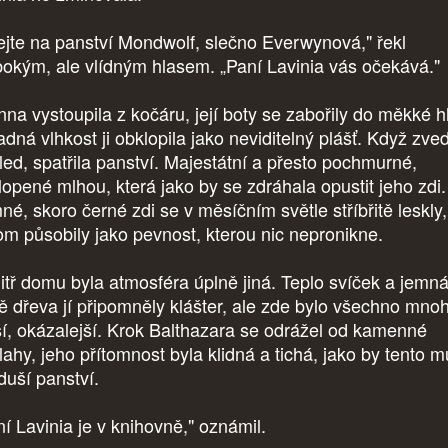
tejte na panství Mondwolf, slečno Everwynová," řekl
bokým, ale vlídným hlasem. „Paní Lavinia vás očekává."
nna vystoupila z kočáru, její boty se zabořily do měkké hl
dná vlhkost ji obklopila jako neviditelný plášť. Když zve
led, spatřila panství. Majestátní a přesto pochmurné,
lopené mlhou, která jako by se zdráhala opustit jeho zdi.
né, skoro černé zdi se v měsíčním světle stříbřitě leskly,
tom působily jako pevnost, kterou nic nepronikne.
itř domu byla atmosféra úplně jiná. Teplo svíček a jemn
ě dřeva jí připomněly klášter, ale zde bylo všechno mn
ší, okázalejší. Krok Balthazara se odrážel od kamenné
lahy, jeho přítomnost byla klidná a tichá, jako by tento 
duší panství.
ní Lavinia je v knihovně," oznámil.