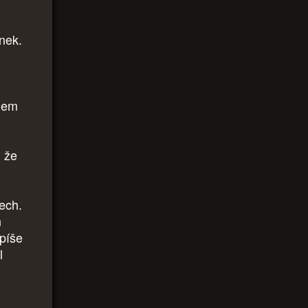
enek.
olem
, že
ech.
h
spíše
l