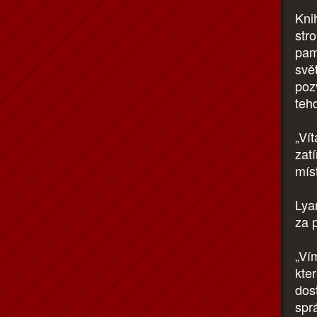
Kni
str
pam
svě
poz
tehd
„Ví
zatí
mís
Lya
za p
„Vím
kte
dos
spr