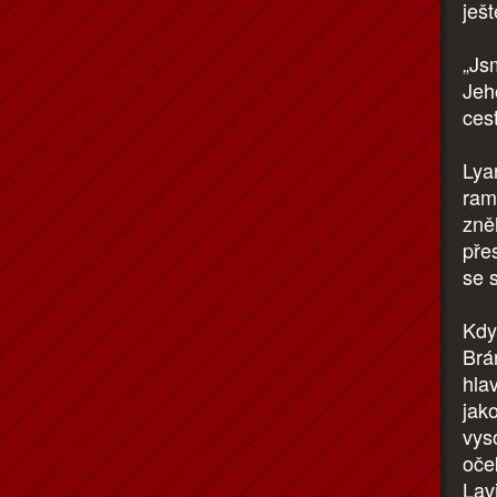
ješ
„Js
Jeh
ces
Lyan
ram
zně
pře
se 
Kdy
Brán
hla
jak
vys
oče
Lav