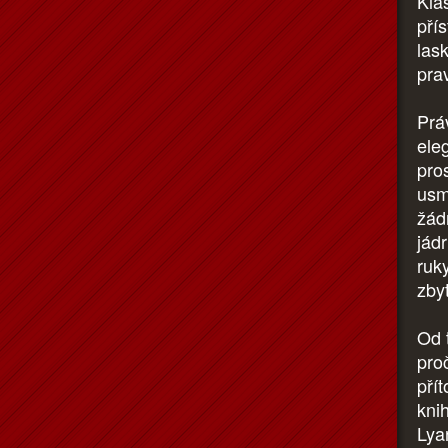
Klá
přís
las
prav
Práv
ele
pro
usm
žádn
jádr
ruk
zby
Od 
proč
pří
kni
Lya