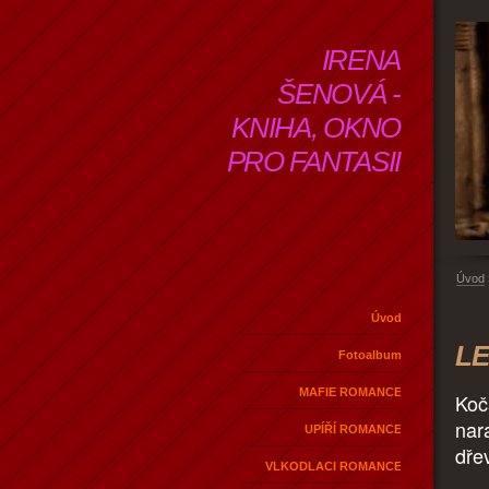
IRENA
ŠENOVÁ -
KNIHA, OKNO
PRO FANTASII
Úvod
Úvod
LE
Fotoalbum
MAFIE ROMANCE
Koč
nar
UPÍŘÍ ROMANCE
dře
VLKODLACI ROMANCE