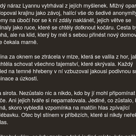
dý náraz Lyannu vytrhával z jejích myšlenek. Mlžný opa
lopoval krajinu jako závoj, halící vše do šedivé anonymit
omy na úbočí hor se k ní zdály naklánět, jejich větve se
ínaly jako ruce, které se chtěly dotknout kočáru. Cesta b
uhá, ale na klid, který by měl s sebou přinést nový domov
le čekala marně.
ina za oknem se ztrácela v mlze, která se valila z hor, j
chtěla schovat všechno tajemství, které skrývala. Každý
led na temné hřebeny v ní vzbuzoval jakousi podivnou 
cinace a úzkosti.
 sirota. Nezůstalo nic a nikdo, kdo by jí mohl připomínat 
če. Ani jejich tváře si nepamatovala. Jediné, co zůstalo, 
ná, skoro vybledlá vzpomínka na matčin hlas zpívající
lébavku. Otec byl stínem v příbězích, které si nikdy neře
las.