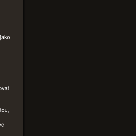
 jako
ovat
tou,
ve