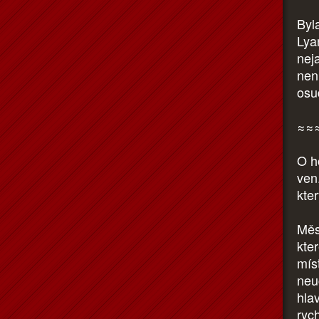
Byla
Lya
nej
nen
osu
≈≈
O h
ven
kte
Měs
kte
míst
neu
hlav
rych