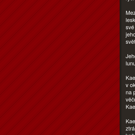
Mezi
les
své 
jeh
svě
Jeh
lun
Kae
v o
na 
věč
Kae
Kae
ztr