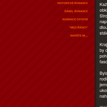
Kaž
HISTORICKÉ ROMANCE
obk
ĎÁBEL ROMANCE
Str
ROMANCE OSTATNÍ
nap
dlo
"MEZI ŘÁDKY"
stá
NAPIŠTE MI....
Kraj
by 
poh
fas
Byla
rodi
jem
uko
nah