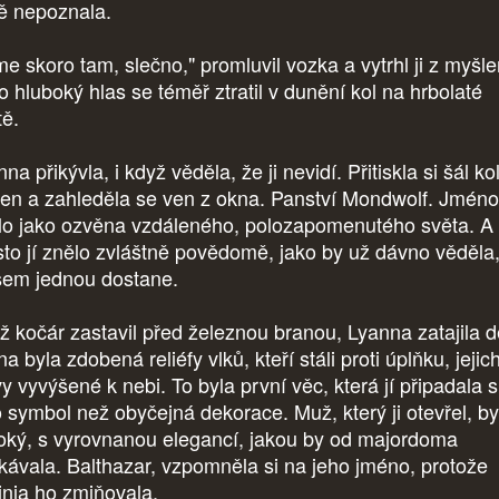
tě nepoznala.
me skoro tam, slečno," promluvil vozka a vytrhl ji z myšl
o hluboký hlas se téměř ztratil v dunění kol na hrbolaté
tě.
na přikývla, i když věděla, že ji nevidí. Přitiskla si šál k
en a zahleděla se ven z okna. Panství Mondwolf. Jméno
lo jako ozvěna vzdáleného, polozapomenutého světa. A
sto jí znělo zvláštně povědomě, jako by už dávno věděla
sem jednou dostane.
ž kočár zastavil před železnou branou, Lyanna zatajila d
a byla zdobená reliéfy vlků, kteří stáli proti úplňku, jejic
vy vyvýšené k nebi. To byla první věc, která jí připadala 
o symbol než obyčejná dekorace. Muž, který ji otevřel, by
oký, s vyrovnanou elegancí, jakou by od majordoma
kávala. Balthazar, vzpomněla si na jeho jméno, protože
inia ho zmiňovala.