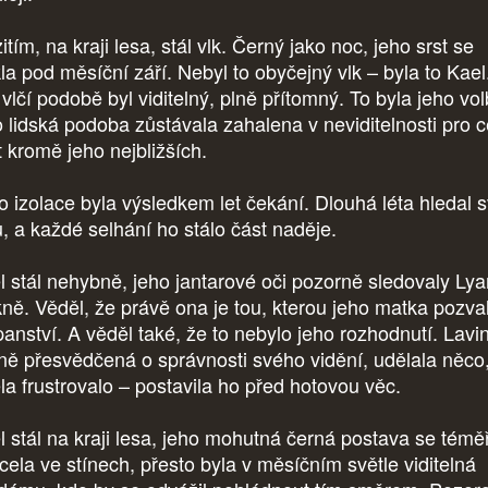
tím, na kraji lesa, stál vlk. Černý jako noc, jeho srst se
kla pod měsíční září. Nebyl to obyčejný vlk – byla to Kael
vlčí podobě byl viditelný, plně přítomný. To byla jeho vol
o lidská podoba zůstávala zahalena v neviditelnosti pro c
t kromě jeho nejbližších.
o izolace byla výsledkem let čekání. Dlouhá léta hledal 
u, a každé selhání ho stálo část naděje.
l stál nehybně, jeho jantarové oči pozorně sledovaly Ly
kně. Věděl, že právě ona je tou, kterou jeho matka pozva
panství. A věděl také, že to nebylo jeho rozhodnutí. Lavin
ně přesvědčená o správnosti svého vidění, udělala něco
la frustrovalo – postavila ho před hotovou věc.
l stál na kraji lesa, jeho mohutná černá postava se témě
ácela ve stínech, přesto byla v měsíčním světle viditelná