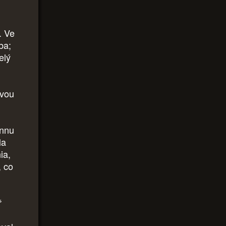
. Ve
ba;
elý
svou
annu
la
ia,
, co
ř