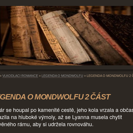
»
VLKODLACI ROMANCE
»
LEGENDA O MONDWOLFU
»
LEGENDA O MONDWOLFU 2 
GENDA O MONDWOLFU 2 ČÁST
ár se houpal po kamenité cestě, jeho kola vrzala a obča
azila na hluboké výmoly, až se Lyanna musela chytit
věného rámu, aby si udržela rovnováhu.