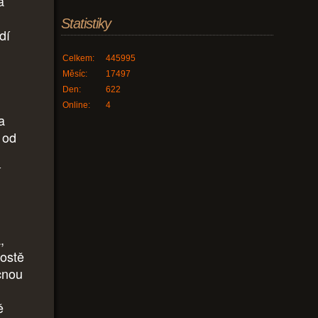
a
Statistiky
dí
Celkem:
445995
Měsíc:
17497
Den:
622
Online:
4
a
 od
í
,
rostě
cnou
ě