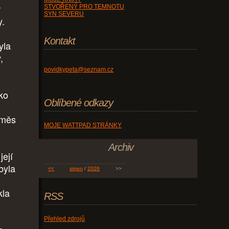
r
STVOŘENÝ PRO TEMNOTU
SYN SEVERU
y.
Kontakt
yla
,
povidkypeta@seznam.cz
ako
Oblíbené odkazy
směs
MOJE WATTPAD STRÁNKY
Archiv
její
byla
<<
srpen
/
2026
>>
kla
RSS
Přehled zdrojů