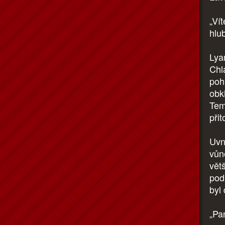
„Ví
hlu
Lya
Chla
poh
obk
Tem
při
Uvn
vůn
vět
pod
byl 
„Pa