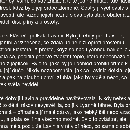
šter byl vším, co kdy znala, a také jediné místo, kde našl
třeší, když bylo její srdce zlomené. Sestry ji vychovaly s
kavostí, ale každá jejich něžná slova byla stále obalena z
idel, disciplíny a prostoty.
ě v klášteře potkala Lavinii. Bylo jí tehdy pět. Lavinia,
gantní a vznešená, se zdála úplně cizí oproti prostému
středí kláštera. A přesto, když se nad Lyannou naklonila 
ála se, pocítila poprvé zvláštní teplo, které nepocházelo
é z jeptišek. Bylo to, jako by její pohled pronikl přímo k
u její duše. Nikdy nezapomněla, jak se Lavinia dotkla jej
y a pak na dlouhou chvíli ztuhla, jako by viděla něco, co
tek světa neviděl.
té doby ji Lavinia pravidelně navštěvovala. Nikdy neřekla
 to dělá, nikdy nevysvětlila, co ji k Lyanně táhne. Byla p
tomná – přinášela jí malé dárky, jako hebký šál nebo vzá
hu, a ptala se jí na všechno možné. Bylo to zvláštní, ale
nna měla pocit, že Lavinia v ní vidí něco, co sama o sob