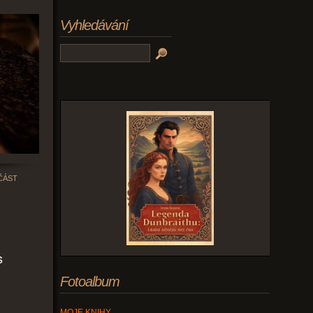
Vyhledávání
ČÁST
s
Fotoalbum
MOJE KNIHY