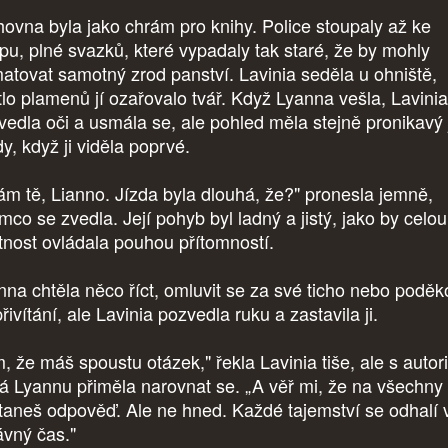
hovna byla jako chrám pro knihy. Police stoupaly až ke
opu, plné svazků, které vypadaly tak staré, že by mohly
atovat samotný zrod panství. Lavinia seděla u ohniště,
tlo plamenů jí ozařovalo tvář. Když Lyanna vešla, Lavinia
vedla oči a usmála se, ale pohled měla stejně pronikavý
y, když ji viděla poprvé.
tám tě, Lianno. Jízda byla dlouhá, že?" pronesla jemně,
mco se zvedla. Její pohyb byl ladný a jistý, jako by celou
tnost ovládala pouhou přítomností.
nna chtěla něco říct, omluvit se za své ticho nebo poděk
řivítání, ale Lavinia pozvedla ruku a zastavila ji.
, že máš spoustu otázek," řekla Lavinia tiše, ale s autori
rá Lyannu přiměla narovnat se. „A věř mi, že na všechny
taneš odpověď. Ale ne hned. Každé tajemství se odhalí 
ávný čas."