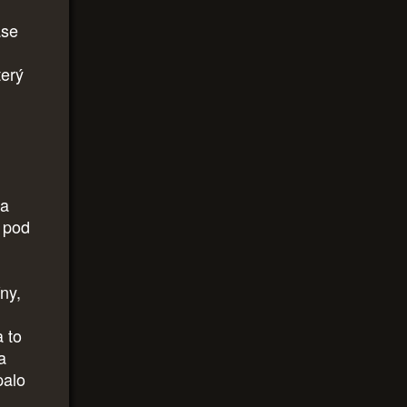
ase
terý
la
, pod
ny,
a to
a
palo