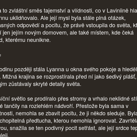
 to zvláštní směs tajemství a vlídnosti, co v Laviniině hl
nnu uklidňovalo. Ale její mysl byla stále plná otázek,
asných odpovědí a pocitu, že právě vstoupila do světa, k
í jen jejím novým domovem, ale také místem, kde čeká
d, kterému neunikne.
≈
odinu později stála Lyanna u okna svého pokoje a hledě
. Mlžná krajina se rozprostírala před ní jako šedivý plášť
rým zůstávaly skryté detaily světa.
íční světlo se prodíralo přes stromy a vrhalo neklidné stí
ré tančily na rozlehlém nádvoří. Přestože byla sama v
nosti, nemohla se zbavit pocitu, že ji někdo sleduje. Byl
chopitelná předtucha, kterou nemohla ignorovat. Zavrtěl
ou, snažila se ten podivný pocit setřást, ale její srdce te
leji.