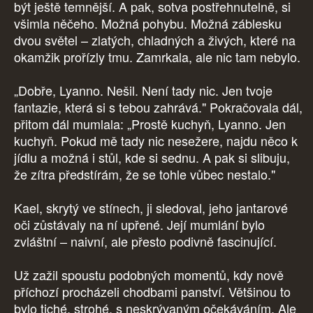
být ještě temnější. A pak, sotva postřehnutelně, si
všimla něčeho. Možná pohybu. Možná záblesku
dvou světel – zlatých, chladných a živých, které na
okamžik prořízly tmu. Zamrkala, ale nic tam nebylo.
„Dobře, Lyanno. Nešil. Není tady nic. Jen tvoje
fantazie, která si s tebou zahrává." Pokračovala dál,
přitom dál mumlala: „Prostě kuchyň, Lyanno. Jen
kuchyň. Pokud mě tady nic nesežere, najdu něco k
jídlu a možná i stůl, kde si sednu. A pak si slibuju,
že zítra předstírám, že se tohle vůbec nestalo."
Kael, skrytý ve stínech, ji sledoval, jeho jantarové
oči zůstávaly na ní upřené. Její mumlání bylo
zvláštní – naivní, ale přesto podivně fascinující.
Už zažil spoustu podobných momentů, kdy nově
příchozí procházeli chodbami panství. Většinou to
bylo tiché, strohé, s neskrývaným očekáváním. Ale