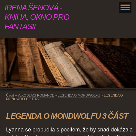
IRENA ŠENOVÁ -
KNIHA, OKNO PRO
FANTASII
Úvod
»
VLKODLACI ROMANCE
»
LEGENDA O MONDWOLFU
»
LEGENDA O
MONDWOLFU 3 ČÁST
LEGENDA O MONDWOLFU 3 ČÁST
Lyanna se probudila s pocitem, že by snad dokázala