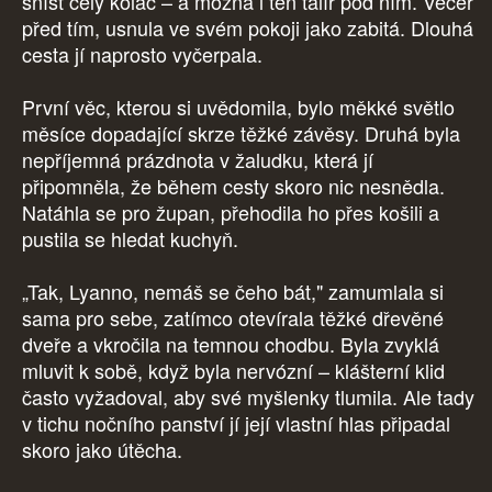
sníst celý koláč – a možná i ten talíř pod ním. Večer
před tím, usnula ve svém pokoji jako zabitá. Dlouhá
cesta jí naprosto vyčerpala.
První věc, kterou si uvědomila, bylo měkké světlo
měsíce dopadající skrze těžké závěsy. Druhá byla
nepříjemná prázdnota v žaludku, která jí
připomněla, že během cesty skoro nic nesnědla.
Natáhla se pro župan, přehodila ho přes košili a
pustila se hledat kuchyň.
„Tak, Lyanno, nemáš se čeho bát," zamumlala si
sama pro sebe, zatímco otevírala těžké dřevěné
dveře a vkročila na temnou chodbu. Byla zvyklá
mluvit k sobě, když byla nervózní – klášterní klid
často vyžadoval, aby své myšlenky tlumila. Ale tady
v tichu nočního panství jí její vlastní hlas připadal
skoro jako útěcha.