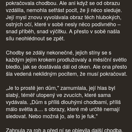
pokračovala chodbou. Ale ani když se od obrazu
vzdálila, nemohla setřást pocit, že ji něco sleduje.
Její mysl znovu vyvolávala obraz těch hlubokých,
ostrých očí, které v sobě nesly něco podivného –
snad příběh, snad výčitku. A přesto v sobě našla
sílu neohlédnout se zpět.
Chodby se zdály nekonečné, jejich stíny se s
každým jejím krokem prodlužovaly a měsíční světlo
bledlo, jak se dostávala dál od oken. Ale ona přesto
šla vedená neklidným pocitem, že musí pokračovat.
„Je to prostě jen dům," zamumlala, její hlas byl
slabý, téměř utopený ve zvucích, které sama
vydávala. „Dům s příliš dlouhými chodbami, příliš
málo světla a.... s obrazy, které mě určitě nemají
sledovat. Nebo možná jo, ale to je fuk."
Zahnula za roh a před ní se objevila další chodba,