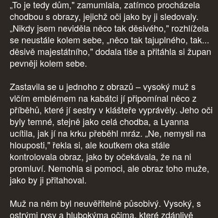
„To je tedy dům," zamumlala, zatímco procházela
chodbou s obrazy, jejichž oči jako by ji sledovaly.
„Nikdy jsem neviděla něco tak děsivého," rozhlížela
se neustále kolem sebe, „něco tak tajuplného, tak...
děsivě majestátního," dodala tiše a přitáhla si župan
pevněji kolem sebe.
Zastavila se u jednoho z obrazů – vysoký muž s
vlčím emblémem na kabátci jí připomínal něco z
příběhů, které jí sestry v klášteře vyprávěly. Jeho oči
byly temné, stejně jako celá chodba, a Lyanna
ucítila, jak jí na krku přeběhl mráz. „Ne, nemysli na
hlouposti," řekla si, ale koutkem oka stále
kontrolovala obraz, jako by očekávala, že na ni
promluví. Nemohla si pomoci, ale obraz toho muže,
jako by ji přitahoval.
Muž na něm byl neuvěřitelně působivý. Vysoký, s
ostrými rysy a hlubokýma očima, které zdánlivě