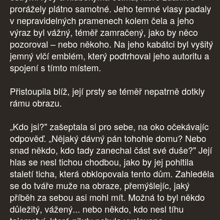
prorážely plátno samotné. Jeho temné vlasy padaly
v nepravidelných pramenech kolem čela a jeho
výraz byl vážný, téměř zamračený, jako by něco
pozoroval – nebo někoho. Na jeho kabátci byl vyšitý
jemný vlčí emblém, který podtrhoval jeho autoritu a
spojení s tímto místem.
Přistoupila blíž, její prsty se téměř nepatrně dotkly
rámu obrazu.
„Kdo jsi?" zašeptala si pro sebe, na oko očekávajíc
odpověď. „Nějaký dávný pán tohohle domu? Nebo
snad někdo, kdo tady zanechal část své duše?" Její
hlas se nesl tichou chodbou, jako by jej pohltila
staletí ticha, která obklopovala tento dům. Zahleděla
se do tváře muže na obraze, přemýšlejíc, jaký
příběh za sebou asi mohl mít. Možná to byl někdo
důležitý, vážený... nebo někdo, kdo nesl tíhu