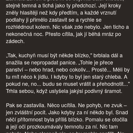
stejně temná a tichá jako ty předchozí. Její kroky
zněly hlasitěji než kdy předtím, a každé vrznutí
podlahy ji přimělo zastavit se a rychle se
rozhlédnout kolem. Nic však zde nebylo. Jen ticho a
nekonečná noc. Přesto cítila, jak jí běhá mráz po
zádech.
„Tak, kuchyň musí být někde blízko," brblala dál a
snažila se nepropadat panice. „Tohle je přece
panství – nebo hrad, nebo cokoliv... Prostě... Měli by
tu mít něco k jídlu. I kdyby to byl jen starý chleba. A
pokud ne, no... budu se muset vrátit a přehodnotit..."
Trhla sebou, když uslyšela jakýsi podivný šramot.
Pak se zastavila. Něco ucítila. Ne pohyb, ne zvuk –
jen zvláštní pocit. Jako kdyby za ní někdo byl. Snad
něčí přítomnost byla příliš blízko. Pomalu se otočila
a její oči prozkoumávaly temnotu za ní. Nic tam