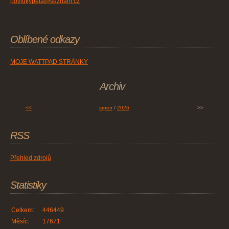
povidkypeta@seznam.cz
Oblíbené odkazy
MOJE WATTPAD STRÁNKY
Archiv
<<
srpen
/
2026
>>
RSS
Přehled zdrojů
Statistiky
Celkem:
446449
Měsíc:
17671