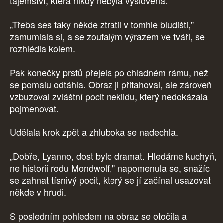
tajemství, která nikdy nebyla vyslovena.
„Třeba ses taky někde ztratil v tomhle bludišti,"
zamumlala si, a se zoufalým výrazem ve tváři, se
rozhlédla kolem.
Pak konečky prstů přejela po chladném rámu, než
se pomalu odtáhla. Obraz ji přitahoval, ale zároveň
vzbuzoval zvláštní pocit neklidu, který nedokázala
pojmenovat.
Udělala krok zpět a zhluboka se nadechla.
„Dobře, Lyanno, dost bylo dramat. Hledáme kuchyň,
ne historii rodu Mondwolf," napomenula se, snažíc
se zahnat tísnivý pocit, který se jí začínal usazovat
někde v hrudi.
S posledním pohledem na obraz se otočila a