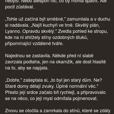
nebylo. Nebo alespoň nic, co by mohla spatřit. Ale
pocit zůstával.
„Tohle už začíná být směšné," zamumlala a v duchu
si nadávala. „Najít kuchyň ve tmě. Skvělý plán,
Lyanno. Opravdu skvělý." Zvedla pohled ke stropu,
kde na ni shlížely stíny ozdobných štuků,
připomínající vzdálené tváře.
Najednou se zastavila. Někde před ní slabě
zavrzala podlaha, jen na okamžik, ale dost hlasitě
na to, aby se napjala.
„Dobře," zašeptala si, „to byl jen starý dům. Ne?
Staré domy dělají zvuky. Úplně normální věc."
Přesto její srdce začalo bít rychleji, a připravovalo
se na něco, co její mysl odmítala pojmenovat.
Znovu se otočila a zamrkala do stínů, které se zdály