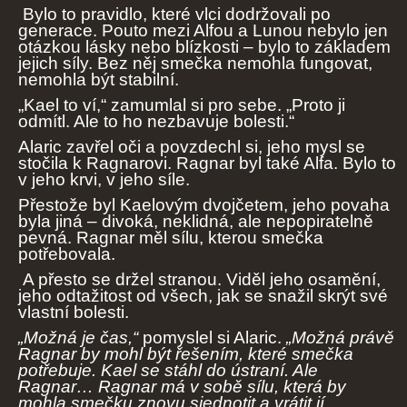
Bylo to pravidlo, které vlci dodržovali po
generace. Pouto mezi Alfou a Lunou nebylo jen
otázkou lásky nebo blízkosti – bylo to základem
jejich síly. Bez něj smečka nemohla fungovat,
nemohla být stabilní.
„Kael to ví,“ zamumlal si pro sebe. „Proto ji
odmítl. Ale to ho nezbavuje bolesti.“
Alaric zavřel oči a povzdechl si, jeho mysl se
stočila k Ragnarovi. Ragnar byl také Alfa. Bylo to
v jeho krvi, v jeho síle.
Přestože byl Kaelovým dvojčetem, jeho povaha
byla jiná – divoká, neklidná, ale nepopiratelně
pevná. Ragnar měl sílu, kterou smečka
potřebovala.
A přesto se držel stranou. Viděl jeho osamění,
jeho odtažitost od všech, jak se snažil skrýt své
vlastní bolesti.
„Možná je čas,“
pomyslel si Alaric.
„Možná právě
Ragnar by mohl být řešením, které smečka
potřebuje. Kael se stáhl do ústraní. Ale
Ragnar… Ragnar má v sobě sílu, která by
mohla smečku znovu sjednotit a vrátit jí