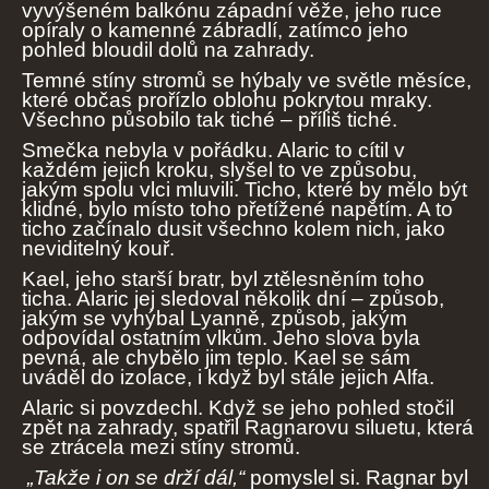
vyvýšeném balkónu západní věže, jeho ruce
opíraly o kamenné zábradlí, zatímco jeho
pohled bloudil dolů na zahrady.
Temné stíny stromů se hýbaly ve světle měsíce,
které občas prořízlo oblohu pokrytou mraky.
Všechno působilo tak tiché – příliš tiché.
Smečka nebyla v pořádku. Alaric to cítil v
každém jejich kroku, slyšel to ve způsobu,
jakým spolu vlci mluvili. Ticho, které by mělo být
klidné, bylo místo toho přetížené napětím. A to
ticho začínalo dusit všechno kolem nich, jako
neviditelný kouř.
Kael, jeho starší bratr, byl ztělesněním toho
ticha. Alaric jej sledoval několik dní – způsob,
jakým se vyhýbal Lyanně, způsob, jakým
odpovídal ostatním vlkům. Jeho slova byla
pevná, ale chybělo jim teplo. Kael se sám
uváděl do izolace, i když byl stále jejich Alfa.
Alaric si povzdechl. Když se jeho pohled stočil
zpět na zahrady, spatřil Ragnarovu siluetu, která
se ztrácela mezi stíny stromů.
„Takže i on se drží dál,“
pomyslel si. Ragnar byl