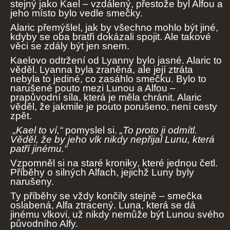
stejný jako Kael – vzdálený, přestože byl Alfou a
jeho místo bylo vedle smečky.
Alaric přemýšlel, jak by všechno mohlo být jiné,
kdyby se oba bratři dokázali spojit. Ale takové
věci se zdály být jen snem.
Kaelovo odtržení od Lyanny bylo jasné. Alaric to
věděl. Lyanna byla zraněná, ale její ztráta
nebyla to jediné, co zasáhlo smečku. Bylo to
narušené pouto mezi Lunou a Alfou –
prapůvodní síla, která je měla chránit. Alaric
věděl, že jakmile je pouto porušeno, není cesty
zpět.
„Kael to ví,“
pomyslel si.
„To proto ji odmítl.
Věděl, že by jeho vlk nikdy nepřijal Lunu, která
patří jinému.“
Vzpomněl si na staré kroniky, které jednou četl.
Příběhy o silných Alfach, jejichž Luny byly
narušeny.
Ty příběhy se vždy končily stejně – smečka
oslabená, Alfa ztracený. Luna, která se dá
jinému vlkovi, už nikdy nemůže být Lunou svého
původního Alfy.