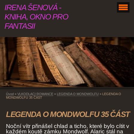
IRENA ŠENOVÁ -
KNIHA, OKNO PRO
FANTASII
Úvod
»
VLKODLACI ROMANCE
»
LEGENDA O MONDWOLFU
»
LEGENDA O
MONDWOLFU 35 ČÁST
LEGENDA O MONDWOLFU 35 ČÁST
Noční vítr přinášel chlad a ticho, které bylo cítit v
každém koutě zámku Mondwolf. Alaric stál na