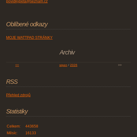
povidkypeta@seznam.cz
Oblíbené odkazy
MOJE WATTPAD STRÁNKY
Archiv
<<
srpen
/
2026
>>
RSS
Přehled zdrojů
Statistiky
Celkem:
443658
Měsíc:
16133