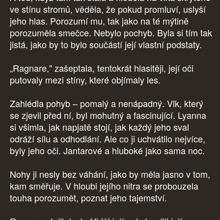
ve stínu stromů, věděla, že pokud promluví, uslyší
jeho hlas. Porozumí mu, tak jako na té mýtině
porozuměla smečce. Nebylo pochyb. Byla si tím tak
jistá, jako by to bylo součástí její vlastní podstaty.
„Ragnare," zašeptala, tentokrát hlasitěji, její oči
putovaly mezi stíny, které objímaly les.
Zahlédla pohyb – pomalý a nenápadný. Vlk, který
se zjevil před ní, byl mohutný a fascinující. Lyanna
si všimla, jak napjatě stojí, jak každý jeho sval
odráží sílu a odhodlání. Ale co ji uchvátilo nejvíce,
byly jeho oči. Jantarové a hluboké jako sama noc.
Nohy ji nesly bez váhání, jako by měla jasno v tom,
kam směřuje. V hloubi jejího nitra se probouzela
touha porozumět, poznat jeho tajemství.