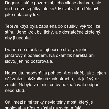
Ragnar ji stále pozoroval, jeho vlk se dral ven, ale
on ho držel zpátky, ale každý sval v jeho těle byl
jako natažený luk.
Teprve když byla zabalená do osušky, vykročil ze
stínu. Jeho krok byl tichý, ale dostatečně zřetelný,
aby ji upoutal.
Lyanna se otočila a její oči se střetly s jeho
jantarovým pohledem. Na okamžik neřekla ani
slovo, jen ho pozorovala.
Neucukla, neodvrátila pohled. A on viděl, jak z jejích
očí zmizel jakýkoliv náznak strachu, jak její výraz
změkl. Nebylo v ní nic, co by naznačovalo odpor
nebo stud.
Cítil mezi nimi tenký neviditelný most, který je
spojoval, a přesto zůstal na svém místě.