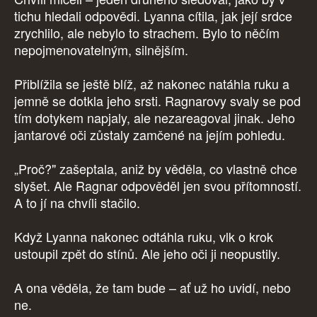
tichu hledali odpovědi. Lyanna cítila, jak její srdce
zrychlilo, ale nebylo to strachem. Bylo to něčím
nepojmenovatelným, silnějším.
Přiblížila se ještě blíž, až nakonec natáhla ruku a
jemně se dotkla jeho srsti. Ragnarovy svaly se pod
tím dotykem napjaly, ale nezareagoval jinak. Jeho
jantarové oči zůstaly zamčené na jejím pohledu.
„Proč?" zašeptala, aniž by věděla, co vlastně chce
slyšet. Ale Ragnar odpověděl jen svou přítomností.
A to jí na chvíli stačilo.
Když Lyanna nakonec odtáhla ruku, vlk o krok
ustoupil zpět do stínů. Ale jeho oči ji neopustily.
A ona věděla, že tam bude – ať už ho uvidí, nebo
ne.