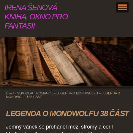
IRENA ŠENOVÁ -
KNIHA, OKNO PRO
FANTASII
Úvod
»
VLKODLACI ROMANCE
»
LEGENDA O MONDWOLFU
»
LEGENDA O
MONDWOLFU 38 ČÁST
LEGENDA O MONDWOLFU 38 ČÁST
Jemný vánek se proháněl mezi stromy a čeřil