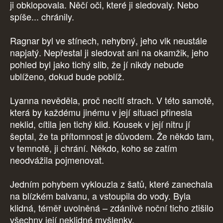
ji obklopovala. Něčí oči, které ji sledovaly. Nebo
spíše... chránily.
Ragnar byl ve stínech, nehybný, jeho vlk neustále
napjatý. Nepřestal ji sledovat ani na okamžik, jeho
pohled byl jako tichý slib, že jí nikdy nebude
ublíženo, dokud bude poblíž.
Lyanna nevěděla, proč necítí strach. V této samotě,
která by každému jinému v její situaci přinesla
neklid, cítila jen tichý klid. Kousek v její nitru jí
šeptal, že ta přítomnost je důvodem. Že někdo tam,
v temnotě, ji chrání. Někdo, koho se zatím
neodvážila pojmenovat.
Jedním pohybem vyklouzla z šatů, které zanechala
na blízkém balvanu, a vstoupila do vody. Byla
klidná, téměř uvolněná – zdánlivě noční ticho ztišilo
všechny její neklidné myšlenky.