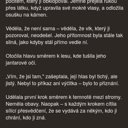
pocitem, který ji obklopoval. Jemně přejela rukou
přes látku, když upravila své mokré vlasy, a odložila
osušku na kámen.
Věděla, že není sama – věděla, že vlk, který ji
pozoroval, neodešel. Jeho přítomnost byla stále tak
silná, jako kdyby stál přímo vedle ní.
Otočila hlavu směrem k lesu, kde tušila jeho
jantarové oči.
„Vím, že jsi tam," zašeptala, její hlas byl tichý, ale
jistý. Nebyl to příkaz ani výčitka – bylo to přiznání.
Udělala první krok směrem k temnotě mezi stromy.
Neměla obavy. Naopak – s každým krokem cítila
sílící přesvědčení, že se vydává za někým, kdo ji
chrání, kdo ji zná.