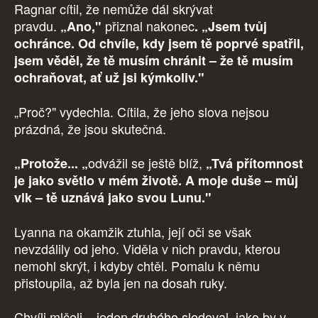
Ragnar cítil, že nemůže dál skrývat
pravdu.
přiznal nakonec
„Ano,"
. „Jsem tvůj
ochránce. Od chvíle, kdy jsem tě poprvé spatřil,
jsem věděl, že tě musím chránit – že tě musím
ochraňovat, ať už jsi kýmkoliv."
„Proč?" vydechla. Cítila, že jeho slova nejsou
prázdná, že jsou skutečná.
odvážil se ještě blíž,
„Protože... „
„Tvá přítomnost
je jako světlo v mém životě. A moje duše – můj
vlk – tě uznává jako svou Lunu."
Lyanna na okamžik ztuhla, její oči se však
nevzdálily od jeho. Viděla v nich pravdu, kterou
nemohl skrýt, i kdyby chtěl. Pomalu k němu
přistoupila, až byla jen na dosah ruky.
Chvíli mlčeli – jeden druhého sledoval, jako by v