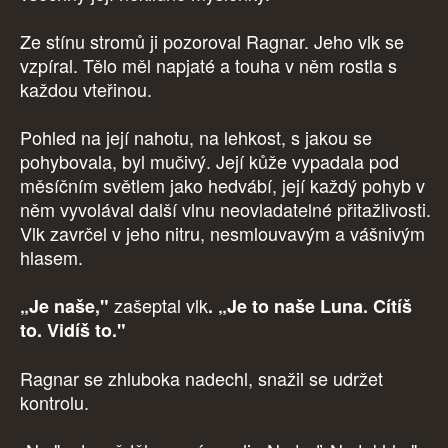
Ze stínu stromů ji pozoroval Ragnar. Jeho vlk se
vzpíral. Tělo měl napjaté a touha v něm rostla s
každou vteřinou.
Pohled na její nahotu, na lehkost, s jakou se
pohybovala, byl mučivý. Její kůže vypadala pod
měsíčním světlem jako hedvábí, její každý pohyb v
něm vyvolával další vlnu neovladatelné přitažlivosti.
Vlk zavrčel v jeho nitru, nesmlouvavým a vášnivým
hlasem.
zašeptal vlk
„Je naše,"
. „Je to naše Luna. Cítíš
to. Vidíš to."
Ragnar se zhluboka nadechl, snažil se udržet
kontrolu.