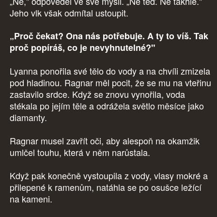
„Ne," odpověděl ve své mysli. „Ne teď. Ne takhle."
Jeho vlk však odmítal ustoupit.
„Proč čekat? Ona nás potřebuje. A ty to víš. Tak
proč popíráš, co je nevyhnutelné?"
Lyanna ponořila své tělo do vody a na chvíli zmizela
pod hladinou. Ragnar měl pocit, že se mu na vteřinu
zastavilo srdce. Když se znovu vynořila, voda
stékala po jejím těle a odrážela světlo měsíce jako
diamanty.
Ragnar musel zavřít oči, aby alespoň na okamžik
umlčel touhu, která v něm narůstala.
Když pak konečně vystoupila z vody, vlasy mokré a
přilepené k ramenům, natáhla se po osušce ležící
na kameni.