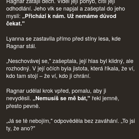
Ragnar zatajil dech. Viděl její pohyb, cítil její
odhodlání. Jeho vlk se napjal a zašeptal do jeho
mysli:
„Přichází k nám. Už nemáme důvod
čekat."
Lyanna se zastavila přímo před stíny lesa, kde
Ragnar stál.
„Neschovávej se," zašeptala, její hlas byl klidný, ale
rozhodný. V její očích byla jistota, která říkala, že ví,
kdo tam stojí – že ví, kdo ji chrání.
Ragnar udělal krok vpřed, pomalu, aby ji
nevyděsil.
řekl jemně,
„Nemusíš se mě bát,"
přesto pevně.
„Já se tě nebojím," odpověděla bez zaváhání. „To jsi
ty, že ano?"