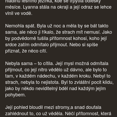
hladinu lesního jezírka, kde se třpytila odlesky
měsíce. Lyanna stála na okraji a její odraz se lehce
vlnil ve vodě.
Nemohla spát. Byla už noc a měla by se bát takto
sama, ale něco ji říkalo, že strach mít nemusí. Jako
by podvědomě tušila přítomnost kohosi, koho její
srdce zatím odmítalo přijmout. Nebo si spíše
přiznat, že něco cítí.
Nebyla sama – to cítila. Její mysl možná odmítala
přijmout, co její nitro vědělo už dávno, ale bylo to
tam, v každém nádechu, v každém kroku. Nebyl to
strach, nebyla to nejistota. Byl to zvláštní pocit klidu,
jako by někdo neviditelný bděl nad každým jejím
pohybem.
Její pohled bloudil mezi stromy,a snad doufala
zahlédnout to, co už věděla. Něčí přítomnost, která