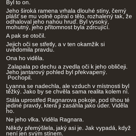
Byl to on.
Jeho široká ramena vrhala dlouhé stíny, černý
plášť se mu volně opíral o tělo, rozhalený tak, že
odhaloval jeho nahou hruď. Byl vysoký,
mohutný, jeho přítomnost byla zdrcující.
A pak se otočil.
Jejich oči se střetly, a v ten okamžik si
uvědomila pravdu.
Ona ho viděla.
Zalapala po dechu a zvedla oči k jeho obličeji.
Jeho jantarový pohled byl překvapený.
Pochopil.
Lyanna se nadechla, ale vzduch v místnosti byl
těžký. Jako by se chvěla sama realita kolem ní.
Stála uprostřed Ragnarova pokoje, pod tíhou té
jediné pravdy, která ji zasáhla jako úder. Viděla
ho.
Ne jeho vlka. Viděla Ragnara.
Někdy přemýšlela, jaký asi je. Jak vypadá, když
není jen svým stínem.