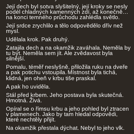
Její dech byl sotva slyšitelný, její kroky se nesly
podél chladných kamenných zdí, až konečně…
na konci temného průchodu zahlédla světlo.
Její srdce zrychlilo a tělo odpovědělo dřív než
mysl.
Udělala krok. Pak druhý.
Zatajila dech a na okamžik zaváhala. Neměla by
tu být. Neměla sem jít. Ale zvědavost byla
silnější.
Pomalu, téměř neslyšně, přiložila ruku na dveře
a pak potichu vstoupila.
Místnost byla tichá,
klidná, jen oheň v krbu tiše praskal.
A pak ho uviděla.
Stál před krbem. Jeho postava byla skutečná.
Hmotná. Živá.
Opíral se o římsu krbu a jeho pohled byl ztracen
v plamenech. Jako by tam hledal odpovědi,
které nechtěly přijít.
Na okamžik přestala dýchat. Nebyl to jeho vlk.