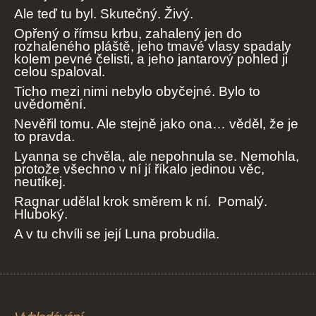
Ale teď tu byl. Skutečný. Živý.
Opřený o římsu krbu, zahalený jen do
rozhaleného pláště, jeho tmavé vlasy spadaly
kolem pevné čelisti, a jeho jantarový pohled ji
celou spaloval.
Ticho mezi nimi nebylo obyčejné. Bylo to
uvědomění.
Nevěřil tomu. Ale stejně jako ona… věděl, že je
to pravda.
Lyanna se chvěla, ale nepohnula se. Nemohla,
protože všechno v ní jí říkalo jedinou věc,
neutíkej.
Ragnar udělal krok směrem k ní. Pomalý.
Hluboký.
A v tu chvíli se její Luna probudila.