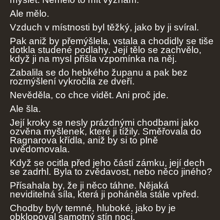
Ale mělo.
Vzduch v místnosti byl těžký, jako by ji svíral.
Pak aniž by přemýšlela, vstala a chodidly se tiše
dotkla studené podlahy. Její tělo se zachvělo,
když ji na mysl přišla vzpomínka na něj.
Zabalila se do hebkého županu a pak bez
rozmýšlení vykročila ze dveří.
Nevěděla, co chce vidět. Ani proč jde.
Ale šla.
Její kroky se nesly prázdnými chodbami jako
ozvěna myšlenek, které ji tížily. Směřovala do
Ragnarova křídla, aniž by si to plně
uvědomovala.
Když se ocitla před jeho částí zámku, její dech
se zadrhl. Byla to zvědavost, nebo něco jiného?
Přísahala by, že ji něco táhne. Nějaká
neviditelná síla, která ji poháněla stále vpřed.
Chodby byly temné, hluboké, jako by je
obklopoval samotný stín noci.