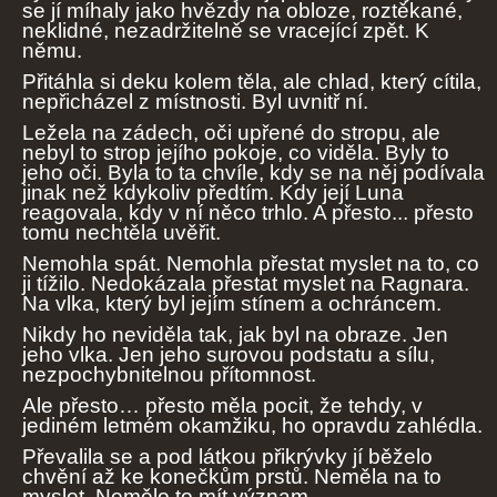
se jí míhaly jako hvězdy na obloze, roztěkané,
neklidné, nezadržitelně se vracející zpět. K
němu.
Přitáhla si deku kolem těla, ale chlad, který cítila,
nepřicházel z místnosti. Byl uvnitř ní.
Ležela na zádech, oči upřené do stropu, ale
nebyl to strop jejího pokoje, co viděla. Byly to
jeho oči. Byla to ta chvíle, kdy se na něj podívala
jinak než kdykoliv předtím. Kdy její Luna
reagovala, kdy v ní něco trhlo. A přesto... přesto
tomu nechtěla uvěřit.
Nemohla spát. Nemohla přestat myslet na to, co
ji tížilo. Nedokázala přestat myslet na Ragnara.
Na vlka, který byl jejím stínem a ochráncem.
Nikdy ho neviděla tak, jak byl na obraze. Jen
jeho vlka. Jen jeho surovou podstatu a sílu,
nezpochybnitelnou přítomnost.
Ale přesto… přesto měla pocit, že tehdy, v
jediném letmém okamžiku, ho opravdu zahlédla.
Převalila se a pod látkou přikrývky jí běželo
chvění až ke konečkům prstů. Neměla na to
myslet. Nemělo to mít význam.