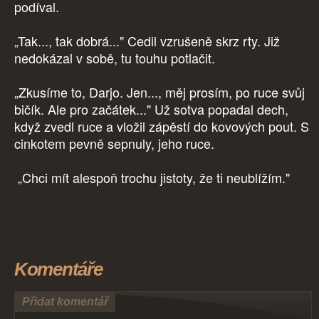
podíval.
„Tak..., tak dobrá..." Cedil vzrušeně skrz rty. Již
nedokázal v sobě, tu touhu potlačit.
„Zkusíme to, Darjo. Jen..., měj prosím, po ruce svůj
bičík. Ale pro začátek..." Už sotva popadal dech,
když zvedl ruce a vložil zápěstí do kovových pout. S
cinkotem pevně sepnuly, jeho ruce.
„Chci mít alespoň trochu jistoty, že ti neublížím."
Komentáře
Přidat komentář