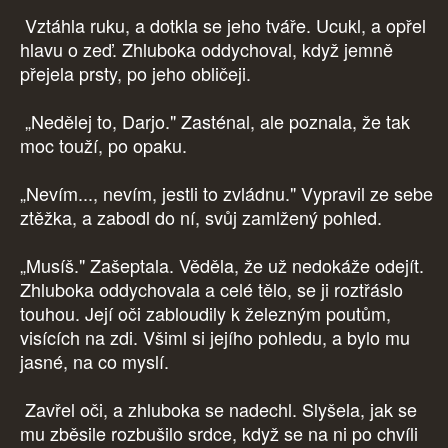
Vztáhla ruku, a dotkla se jeho tváře. Ucukl, a opřel
hlavu o zeď. Zhluboka oddychoval, když jemně
přejela prsty, po jeho obličeji.
„Nedělej to, Darjo." Zasténal, ale poznala, že tak
moc touží, po opaku.
„Nevím..., nevím, jestli to zvládnu." Vypravil ze sebe
ztěžka, a zabodl do ní, svůj zamlžený pohled.
„Musíš." Zašeptala. Věděla, že už nedokáže odejít.
Zhluboka oddychovala a celé tělo, se ji roztřáslo
touhou. Její oči zabloudily k železným poutům,
visících na zdi. Všiml si jejího pohledu, a bylo mu
jasné, na co myslí.
Zavřel oči, a zhluboka se nadechl. Slyšela, jak se
mu zběsile rozbušilo srdce, když se na ni po chvíli