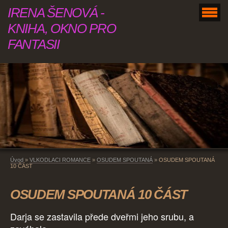
IRENA ŠENOVÁ -
KNIHA, OKNO PRO
FANTASII
Úvod
»
VLKODLACI ROMANCE
»
OSUDEM SPOUTANÁ
»
OSUDEM SPOUTANÁ
10 ČÁST
OSUDEM SPOUTANÁ 10 ČÁST
Darja se zastavila přede dveřmi jeho srubu, a