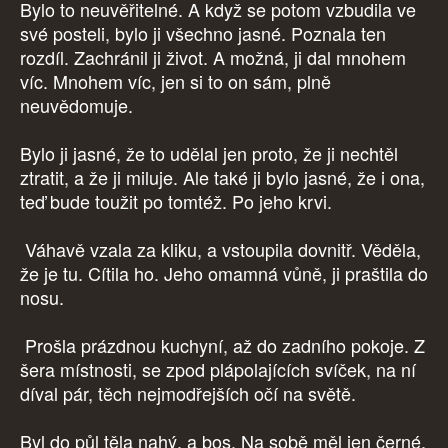
Bylo to neuvěřitelné. A když se potom vzbudila ve
své posteli, bylo ji všechno jasné. Poznala ten
rozdíl. Zachránil ji život. A možná, ji dal mnohem
víc. Mnohem víc, jen si to on sám, plně
neuvědomuje.
Bylo ji jasné, že to udělal jen proto, že ji nechtěl
ztratit, a že ji miluje. Ale také ji bylo jasné, že i ona,
teď bude toužit po tomtéž. Po jeho krvi.
Váhavě vzala za kliku, a vstoupila dovnitř. Věděla,
že je tu. Cítila ho. Jeho omamná vůně, ji praštila do
nosu.
Prošla prázdnou kuchyní, až do zadního pokoje. Z
šera místnosti, se zpod plápolajících svíček, na ní
díval pár, těch nejmodřejších očí na světě.
Byl do půl těla nahý, a bos. Na sobě měl jen černé,