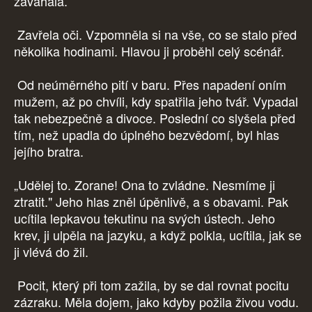
zaváhala.
Zavřela oči. Vzpomněla si na vše, co se stalo před
několika hodinami. Hlavou ji proběhl celý scénář.
Od neúměrného pití v baru. Přes napadení oním
mužem, až po chvíli, kdy spatřila jeho tvář. Vypadal
tak nebezpečně a divoce. Poslední co slyšela před
tím, než upadla do úplného bezvědomí, byl hlas
jejího bratra.
„Udělej to. Zorane! Ona to zvládne. Nesmíme ji
ztratit." Jeho hlas zněl úpěnlivě, a s obavami. Pak
ucítila lepkavou tekutinu na svých ústech. Jeho
krev, ji ulpěla na jazyku, a když polkla, ucítila, jak se
ji vlévá do žil.
Pocit, který při tom zažila, by se dal rovnat pocitu
zázraku. Měla dojem, jako kdyby požila živou vodu.