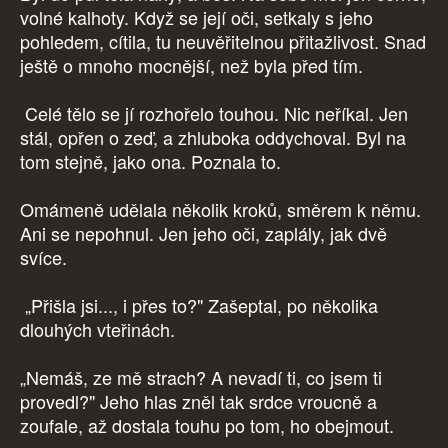
volné kalhoty. Když se její oči, setkaly s jeho
pohledem, cítila, tu neuvěřitelnou přitažlivost. Snad
ještě o mnoho mocnější, než byla před tím.
Celé tělo se jí rozhořelo touhou. Nic neříkal. Jen
stál, opřen o zeď, a zhluboka oddychoval. Byl na
tom stejně, jako ona. Poznala to.
Omámeně udělala několik kroků, směrem k němu.
Ani se nepohnul. Jen jeho oči, zaplály, jak dvě
svíce.
„Přišla jsi..., i přes to?" Zašeptal, po několika
dlouhých vteřinách.
„Nemáš, ze mě strach? A nevadí ti, co jsem ti
provedl?" Jeho hlas zněl tak srdce vroucně a
zoufale, až dostala touhu po tom, ho obejmout.