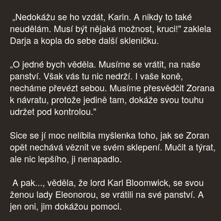
„Nedokážu se ho vzdát, Karin. A nikdy to také
neudělám. Musí být nějaká možnost, kruci!" zaklela
Darja a kopla do sebe další skleničku.
„O jedné bych věděla. Musíme se vrátit, na naše
panství. Však vás tu nic nedrží. I vaše koně,
necháme převézt sebou. Musíme přesvědčit Zorana
k návratu, protože jedině tam, dokáže svou touhu
udržet pod kontrolou."
Sice se jí moc nelíbila myšlenka toho, jak se Zoran
opět nechává věznit ve svém sklepení. Mučit a týrat,
ale nic lepšího, ji nenapadlo.
A pak..., věděla, že lord Karl Bloomwick, se svou
ženou lady Eleonorou, se vrátili na své panství. A
jen oni, jim dokážou pomoci.