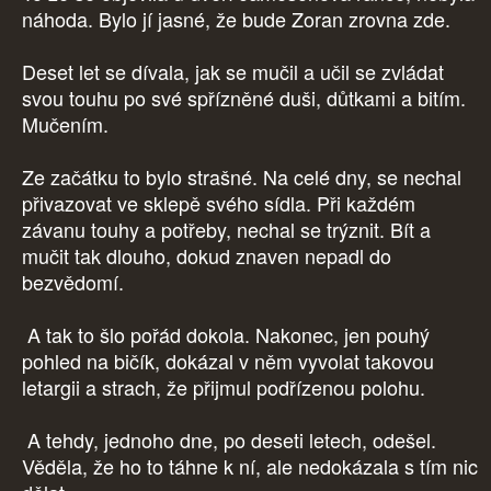
náhoda. Bylo jí jasné, že bude Zoran zrovna zde.
Deset let se dívala, jak se mučil a učil se zvládat
svou touhu po své spřízněné duši, důtkami a bitím.
Mučením.
Ze začátku to bylo strašné. Na celé dny, se nechal
přivazovat ve sklepě svého sídla. Při každém
závanu touhy a potřeby, nechal se trýznit. Bít a
mučit tak dlouho, dokud znaven nepadl do
bezvědomí.
A tak to šlo pořád dokola. Nakonec, jen pouhý
pohled na bičík, dokázal v něm vyvolat takovou
letargii a strach, že přijmul podřízenou polohu.
A tehdy, jednoho dne, po deseti letech, odešel.
Věděla, že ho to táhne k ní, ale nedokázala s tím nic