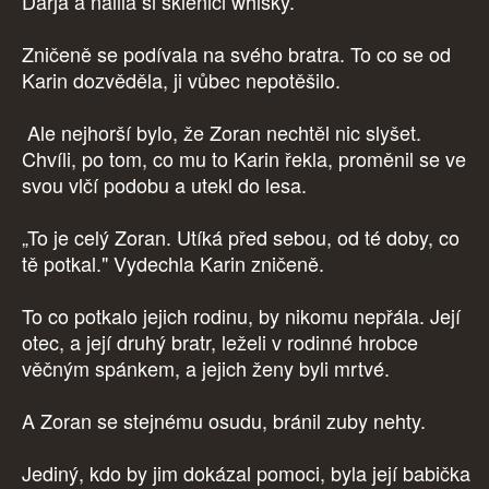
Darja a nalila si sklenici whisky.
Zničeně se podívala na svého bratra. To co se od
Karin dozvěděla, ji vůbec nepotěšilo.
Ale nejhorší bylo, že Zoran nechtěl nic slyšet.
Chvíli, po tom, co mu to Karin řekla, proměnil se ve
svou vlčí podobu a utekl do lesa.
„To je celý Zoran. Utíká před sebou, od té doby, co
tě potkal." Vydechla Karin zničeně.
To co potkalo jejich rodinu, by nikomu nepřála. Její
otec, a její druhý bratr, leželi v rodinné hrobce
věčným spánkem, a jejich ženy byli mrtvé.
A Zoran se stejnému osudu, bránil zuby nehty.
Jediný, kdo by jim dokázal pomoci, byla její babička