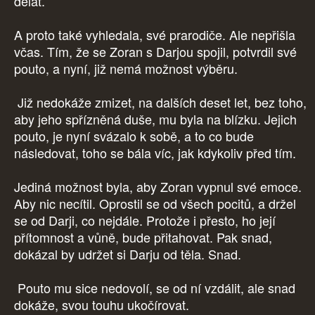
dělat.
A proto také vyhledala, své prarodiče. Ale nepřišla
včas. Tím, že se Zoran s Darjou spojil, potvrdil své
pouto, a nyní, již nemá možnost výběru.
Již nedokáže zmizet, na dalších deset let, bez toho,
aby jeho spřízněná duše, mu byla na blízku. Jejich
pouto, je nyní svázalo k sobě, a to co bude
následovat, toho se bála víc, jak kdykoliv před tím.
Jediná možnost byla, aby Zoran vypnul své emoce.
Aby nic necítil. Oprostil se od všech pocitů, a držel
se od Darji, co nejdále. Protože i přesto, ho její
přítomnost a vůně, bude přitahovat. Pak snad,
dokázal by udržet si Darju od těla. Snad.
Pouto mu sice nedovolí, se od ní vzdálit, ale snad
dokáže, svou touhu ukočírovat.