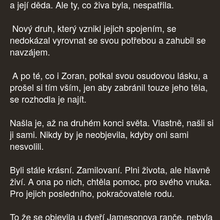
a její děda. Ale ty, co živa byla, nespatřila.
Nový druh, který vznikl jejich spojením, se
nedokázal vyrovnat se svou potřebou a zahubil se
navzájem.
A po té, co i Zoran, potkal svou osudovou lásku, a
prošel si tím vším, jen aby zabránil touze jeho těla,
se rozhodla je najít.
Našla je, až na druhém konci světa. Vlastně, našli si
ji sami. Nikdy by je neobjevila, kdyby oni sami
nesvolili.
Byli stále krásní. Zamilovaní. Plni života, ale hlavně
živí. A ona po nich, chtěla pomoc, pro svého vnuka.
Pro jejich posledního, pokračovatele rodu.
To že se objevila u dveří Jamesonova ranče, nebyla