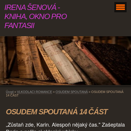
IRENA ŠENOVÁ -
KNIHA, OKNO PRO
FANTASII
Úvod
»
VLKODLACI ROMANCE
»
OSUDEM SPOUTANÁ
»
OSUDEM SPOUTANÁ
14 ČÁST
OSUDEM SPOUTANÁ 14 ČÁST
„Zůstaň zde, Karin. Alespoň nějaký čas." Zašeptala