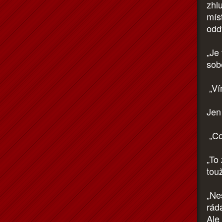
zhl
míst
odd
„Je
sob
„Ví
Jen
„Co
„To
touž
„Ne
rád
Ale