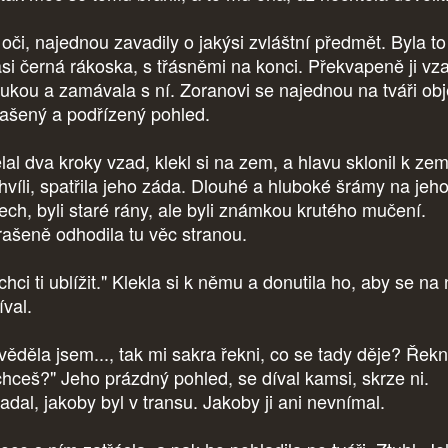
 oči, najednou zavadily o jakýsi zvláštní předmět. Byla to
ási černá rákoska, s třásněmi na konci. Překvapeně ji vz
rukou a zamávala s ní. Zoranovi se najednou na tváři obj
rašený a podřízený pohled.
lal dva kroky vzad, klekl si na zem, a hlavu sklonil k zem
chvíli, spatřila jeho záda. Dlouhé a hluboké šrámy na jeh
ech, byli staré rány, ale byli známkou krutého mučení.
rašeně odhodila tu věc stranou.
hci ti ublížit." Klekla si k němu a donutila ho, aby se na 
íval.
věděla jsem..., tak mi sakra řekni, co se tady děje? Řekn
chceš?" Jeho prázdný pohled, se díval kamsi, skrze ni.
adal, jakoby byl v transu. Jakoby ji ani nevnímal.