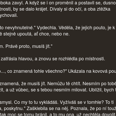
uboka zavyl. A když se i on proměnil a postavil se, dusno
nosti, by se dalo krájet. Dívaly si do očí, a oba ztěžka
ychovali.
 to nevyhnutelné." Vydechla. Věděla, že jejich pouto, je k
ě stejně upoutá, ať chce, nebo ne.
m. Právě proto, musíš jít."
 zatřásla hlavou, a znovu se rozhlédla po místnosti.
..., co znamená tohle všechno?" Ukázala na kovová po
 znamená, že musíš jít. Nemůžu tě chtít. Nesmím po tob
it, a už vůbec, se s tebou nesmím milovat. Ublížil, bych t
smysl. Co my to tu vykládáš. Vyžíváš se v tomhle? To ti
a, poskytnu." Zašklebila se na něj. Poznala, že po ní touž
 tak moc se tomu bránil, a to mu ona, už nechtěla dovolit