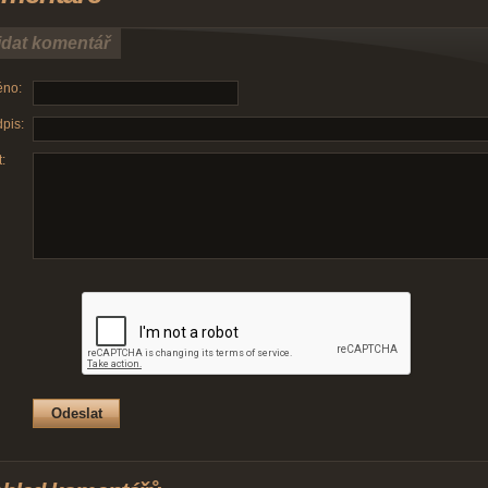
idat komentář
no:
pis:
: