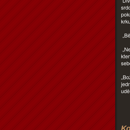
Div
srd
pok
krku
„Bě
„Ne
kter
seb
„Bo
jed
uděl
Ko