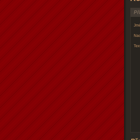
Př
Jmé
Nad
Text