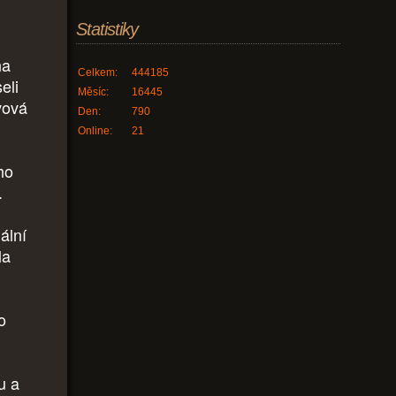
Statistiky
na
Celkem:
444185
eli
Měsíc:
16445
vová
Den:
790
Online:
21
ho
.
ální
la
o
u a