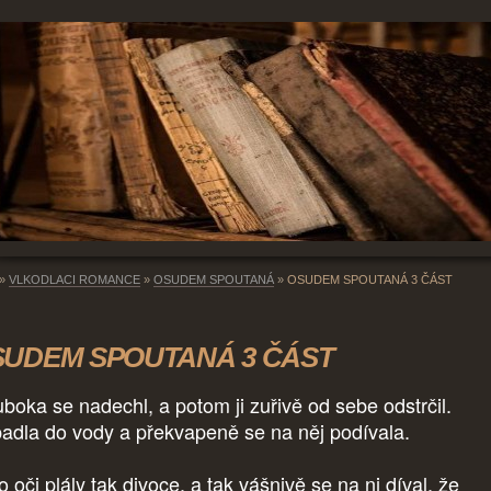
»
VLKODLACI ROMANCE
»
OSUDEM SPOUTANÁ
»
OSUDEM SPOUTANÁ 3 ČÁST
UDEM SPOUTANÁ 3 ČÁST
uboka se nadechl, a potom ji zuřivě od sebe odstrčil.
adla do vody a překvapeně se na něj podívala.
 oči plály tak divoce, a tak vášnivě se na ni díval, že