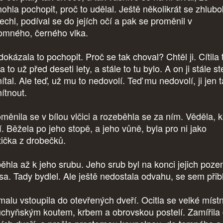
ohla pochopit, proč to udělal. Ještě několikrát se zhlub
echl, podíval se do jejích očí a pak se proměnil v
omného, černého vlka.
kázala to pochopit. Proč se tak choval? Chtěl ji. Cítila 
la to už před deseti lety, a stále to tu bylo. A on ji stále s
tal. Ale teď, už mu to nedovolí. Teď mu nedovolí, ji jen 
ítnout.
měnila se v bílou vlčici a rozeběhla se za ním. Věděla, 
í. Běžela po jeho stopě, a jeho vůně, byla pro ni jako
tička z drobečků.
ěhla až k jeho srubu. Jeho srub byl na konci jejich poz
sa. Tady bydlel. Ale ještě nedostala odvahu, se sem přiblí
alu vstoupila do otevřených dveří. Ocitla se velké místn
uchyňským koutem, krbem a obrovskou postelí. Zamířila