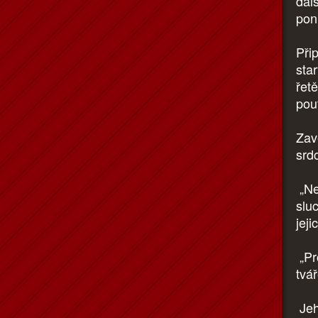
dal
pon
Přip
sta
řet
pou
Zavě
srdc
„Ne
slu
jeji
„Pr
tvář
Jeh