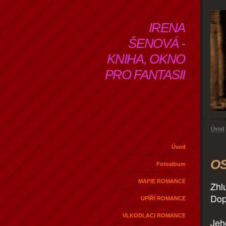
IRENA
ŠENOVÁ -
KNIHA, OKNO
PRO FANTASII
Úvod
Úvod
OS
Fotoalbum
MAFIE ROMANCE
Zhl
Dop
UPÍŘÍ ROMANCE
VLKODLACI ROMANCE
Jeho