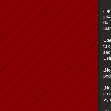
Její
jak
do 
ust
Udě
tu 
zád
Ust
„Nec
pod
„Ne
co 
Vyp