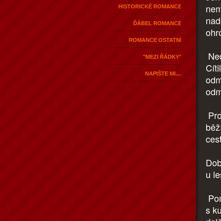
nem
HISTORICKÉ ROMANCE
nad
ĎÁBEL ROMANCE
ohr
ROMANCE OSTATNÍ
Nedo
"MEZI ŘÁDKY"
Cíti
NAPIŠTE MI....
odmí
odm
Pro
běž
ces
Dob
u le
Pom
s k