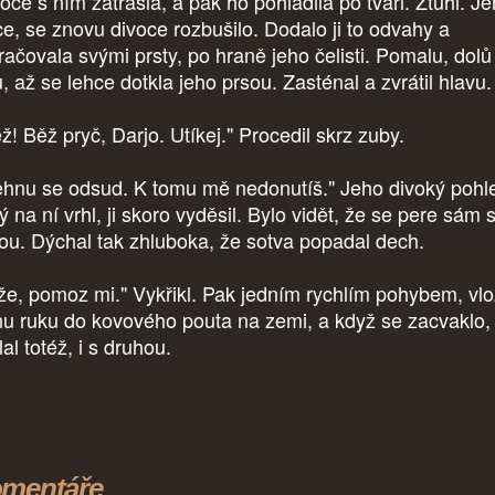
oce s ním zatřásla, a pak ho pohladila po tváři. Ztuhl. J
ce, se znovu divoce rozbušilo. Dodalo ji to odvahy a
račovala svými prsty, po hraně jeho čelisti. Pomalu, dolů
, až se lehce dotkla jeho prsou. Zasténal a zvrátil hlavu.
ž! Běž pryč, Darjo. Utíkej." Procedil skrz zuby.
hnu se odsud. K tomu mě nedonutíš." Jeho divoký pohl
ý na ní vrhl, ji skoro vyděsil. Bylo vidět, že se pere sám 
ou. Dýchal tak zhluboka, že sotva popadal dech.
že, pomoz mi." Vykřikl. Pak jedním rychlím pohybem, vlož
nu ruku do kovového pouta na zemi, a když se zacvaklo,
al totéž, i s druhou.
mentáře