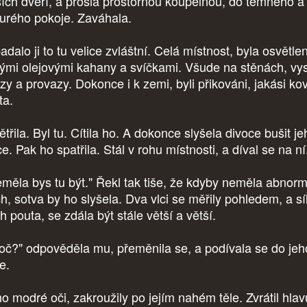
ších dveří, a prošla prostornou koupelnou, do temného a
urého pokoje. Zaváhala.
adalo ji to tu velice zvláštní. Celá místnost, byla osvětle
rými olejovými kahany a svíčkami. Všude na stěnách, vys
ězy a provazy. Dokonce i k zemi, byli přikováni, jakási ko
ta.
třila. Byl tu. Cítila ho. A dokonce slyšela divoce bušit je
e. Pak ho spatřila. Stál v rohu místnosti, a díval se na ní
měla bys tu být." Řekl tak tiše, že kdyby neměla abnorm
ch, sotva by ho slyšela. Dva vlci se měřily pohledem, a sí
ch pouta, se zdála být stále větší a větší.
oč?" odpověděla mu, přeměnila se, a podívala se do jeh
e.
o modré oči, zakroužily po jejím nahém těle. Zvrátil hlav