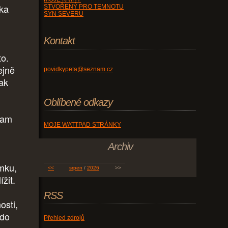
oka
STVOŘENÝ PRO TEMNOTU
SYN SEVERU
Kontakt
to.
tejně
povidkypeta@seznam.cz
tak
Oblíbené odkazy
kam
MOJE WATTPAD STRÁNKY
Archiv
emku,
<<
srpen
/
2026
>>
žit.
RSS
osti,
 do
Přehled zdrojů